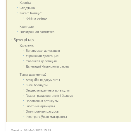
Хроніка
Спадчына
Кніга "Памяць"
Кнігі па раёнах
Каляндар
Электронная бібліятэка
Брэсцкі мір
Удзельнікі
Беларуская дэлегацыя
Украінская дэлегацыя
Савецкая дэлегацыя
Дэлегацыі Чацвярнога саюза
Тыпы дакументаў
Афіцыйныя дакумeнты
Кнігі і брашуры
Энцыклапедычныя артыкулы
Главы і раздзелы з кніг і брашур
Часопісныя артыкулы
Газетныя артыкулы
Электронныя рэсурсы
Ілюстратыўныя матэрыялы
Пятніца, 08 Май 2026 15:19