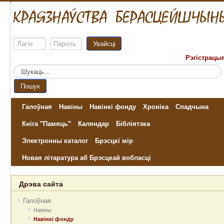
Увайсці
Рэгістрацы
Пошук...
Пошук
Галоўная
Навіны
Навінкі фонду
Хроніка
Спадчына
Кніга "Памяць"
Каляндар
Бібліятэка
Электронны каталог
Брэсцкі мір
Новая літаратура аб Брэсцкай вобласці
Дрэва сайта
Галоўная
Навіны
Навінкі фонду