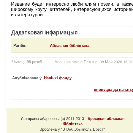
Издание будет интересно любителям поэзии, а такж
широкому кругу читателей, интересующихся историе
и литературой.
Дадатковая інфармацыя
Рэгіён:
Абласная бібліятэка
Чытаць
96
разоў
Апошняя змена Пятніца, 08 Май 2026 15:21
Апублікавана ў
Навінкі фонду
вярнуцца да пачатк
Усе правы абаронены (c) 2011-2013 -
Брэсцкая абласная
бібліятэка
Зроблена ў "ЗТАА Эрыкполь Брэст"