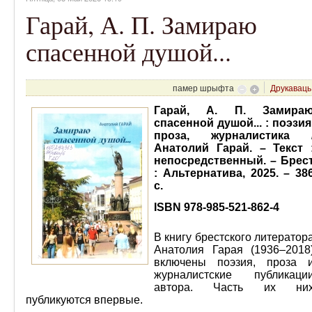
Гарай, А. П. Замираю
спасенной душой...
памер шрыфта
Друкаваць
Гарай, А. П. Замира
спасенной душой... : поэзия
проза, журналистика 
Анатолий Гарай. – Текст 
непосредственный. – Брес
: Альтернатива, 2025. – 38
с.
ISBN 978-985-521-862-4
В книгу брестского литератор
Анатолия Гарая (1936–2018
включены поэзия, проза 
журналистские публикаци
автора. Часть их ни
публикуются впервые.