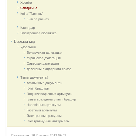
Хроніка
Спадчына
Кніга "Памяць"
Кнігі па раёнах
Каляндар
Электронная бібліятэка
Брэсцкі мір
Удзельнікі
Беларуская дэлегацыя
Украінская дэлегацыя
Савецкая дэлегацыя
Дэлегацыі Чацвярнога саюза
Тыпы дакументаў
Афіцыйныя дакумeнты
Кнігі і брашуры
Энцыклапедычныя артыкулы
Главы і раздзелы з кніг і брашур
Часопісныя артыкулы
Газетныя артыкулы
Электронныя рэсурсы
Ілюстратыўныя матэрыялы
Панядзелак, 16 Красавік 2012 09:57