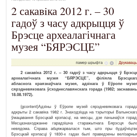
2 сакавiка 2012 г. – 30
гадоў з часу адкрыцця ў
Брэсце археалагічнага
музея “БЯРЭСЦЕ”
памер шрыфта
Друкаваць
2 сакавiка 2012 г. – 30 гадоў з часу адкрыцця ў Брэсц
археалагічнага музея “БЯРЭСЦЕ”, філіяла Брэсцкаг
абласнога краязнаўчага музея, адзінага ў Еўропе музе
сярэдневяковага ўсходнеславянскага горада (1982; заснаван
18.08.1972).
{gcontent}Адзiны ў Еўропе музей сярэдневяковага горад
адкрыты 2 сакавiка 1982 г. Знаходзiцца на тэрыторыi Валынскаг
ўмацавання Брэсцкай крэпасцi, на месцы, дзе пачынаўся горад
Месцазнаходжанне гарадзiшча старажытнага Бярэсця был
невядома. Справа абцяжарвалася тым, што пры будаўнiцтв
Брэсцкай крэпасцi ў 1830-х гадах былi праведзены велiзарны