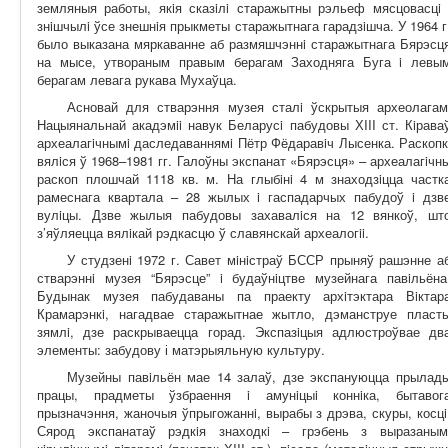
земляныя работы, якiя сказiлi старажытны рэльеф мясцовасцi 
знiшчылi ўсе знешнiя прыкметы старажытнага гарадзiшча. У 1964 г
было выказана мяркаванне аб размяшчэннi старажытнага Бярэсц
на мысе, утвораным правым берагам Заходняга Буга i левы
берагам левага рукава Мухаўца.
Асновай для стварэння музея сталi ўскрытыя археолагам
Нацыянальнай акадэмii навук Беларусi пабудовы ХIII ст. Кiрава
археалагiчнымi даследаваннямi Пётр Фёдаравiч Лысенка. Раскопк
вялiся ў 1968–1981 гг. Галоўны экспанат «Бярэсця» – археалагiчн
раскоп плошчай 1118 кв. м. На глыбiнi 4 м знаходзiцца частк
рамеснага квартала – 28 жылых i гаспадарчых пабудоў i дзв
вулiцы. Дзве жылыя пабудовы захавалiся на 12 вянкоў, шт
з’яўляецца вялiкай рэдкасцю ў славянскай археалогii.
У студзенi 1972 г. Савет мiнiстраў БССР прыняў рашэнне а
стварэннi музея “Бярэсце” i будаўнiцтве музейнага павiльёна
Будынак музея пабудаваны па праекту архiтэктара Вiктар
Крамарэнкi, нагадвае старажытнае жытло, дэманструе пласт
зямлi, дзе раскрываецца горад. Экспазiцыя адлюстроўвае дв
элементы: забудову і матэрыяльную культуру.
Музейны павiльён мае 14 залаў, дзе экспануюцца прылад
працы, прадметы ўзбраення i амунiцыi коннiка, бытавог
прызначэння, жаночыя ўпрыгожаннi, вырабы з дрэва, скуры, косцi
Сярод экспанатаў рэдкiя знаходкi – грэбень з выразаным