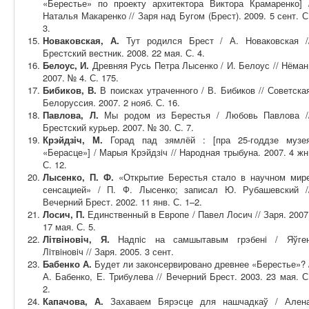
«Берестье» по проекту архитектора Виктора Крамаренко] 
Наталья Макаренко // Заря над Бугом (Брест). 2009. 5 сент. С
3.
Новаковская, А.
Тут родился Брест / А. Новаковская /
Брестский вестник. 2008. 22 мая. С. 4.
Белоус, И.
Древняя Русь Петра Лысенко / И. Белоус // Нёман
2007. № 4. С. 175.
Бибиков, В.
В поисках утраченного / В. Бибиков // Советска
Белоруссия. 2007. 2 нояб. С. 16.
Павлова, Л.
Мы родом из Берестья / Любовь Павлова /
Брестский курьер. 2007. № 30. С. 7.
Крэйдзiч, М.
Горад пад зямлёй : [пра 25-годдзе музе
«Берасце»] / Марыя Крэйдзiч // Народная трыбуна. 2007. 4 жн
С. 12.
Лысенко, П. Ф.
«Открытие Берестья стало в научном мир
сенсацией» / П. Ф. Лысенко; записал Ю. Рубашевский /
Вечерний Брест. 2002. 11 янв. С. 1–2.
Лосич, П.
Единственный в Европе / Павел Лосич // Заря. 2007
17 мая. С. 5.
Лiтвiновiч, Я.
Надпiс на самшытавым грэбенi / Яўге
Лiтвiновiч // Заря. 2005. 3 сент.
Бабенко А.
Будет ли законсервировано древнее «Берестье»? 
А. Бабенко, Е. Трибулева // Вечерний Брест. 2003. 23 мая. С
2.
Капачова, А.
Захаваем Бярэсце для нашчадкаў / Ален