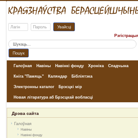
Увайсці
Рэгістрацы
Пошук...
Пошук
Галоўная
Навіны
Навінкі фонду
Хроніка
Спадчына
Кніга "Памяць"
Каляндар
Бібліятэка
Электронны каталог
Брэсцкі мір
Новая літаратура аб Брэсцкай вобласці
Дрэва сайта
Галоўная
Навіны
Навінкі фонду