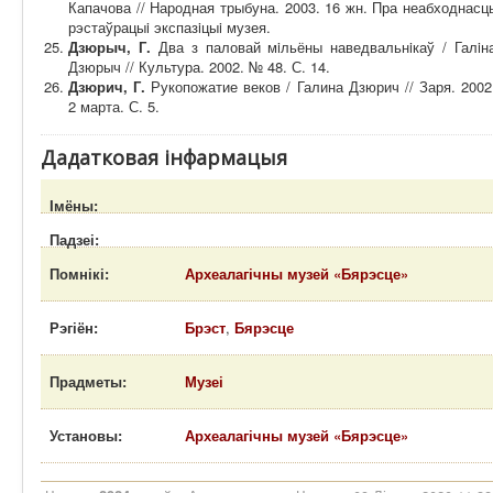
Капачова // Народная трыбуна. 2003. 16 жн. Пра неабходнасц
рэстаўрацыi экспазiцыi музея.
Дзюрыч, Г.
Два з паловай мiльёны наведвальнiкаў / Галiн
Дзюрыч // Культура. 2002. № 48. С. 14.
Дзюрич, Г.
Рукопожатие веков / Галина Дзюрич // Заря. 2002
2 марта. С. 5.
Дадатковая інфармацыя
Імёны:
Падзеі:
Помнікі:
Археалагічны музей «Бярэсце»
Рэгіён:
Брэст
,
Бярэсце
Прадметы:
Музеі
Установы:
Археалагічны музей «Бярэсце»