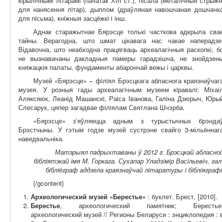
кiрылiчнымi лiтарамi (пачатак ХIII ст.), пiсала (металiчныя стрыжн
для нанясення лiтар), дыплом (драўляная навошчаная дошчачк
для пiсьма), кнiжныя засцёжкi i iнш.
Аднак старажытнае Бярэсце толькі часткова адкрыла сва
тайны. Верагодна, што шмат цікавага нас чакае наперадзе
Відавочна, што неабходна працягваць археалагічныя раскопкі, б
не вызнавачаны дакладныя памеры гарадзішча, не знойдзен
княжацкія палаты, фундаменты абарончай вежы і царквы.
Музей «Бярэсце» – фiлiял Брэсцкага абласнога краязнаўчаг
музея. У розныя гады археалагiчным музеем кiравалi: Мiхаi
Аляксяюк, Леанiд Машанскi, Раiса Iванова, Галiна Дзюрыч, Юры
Слесарук, цяпер загадвае фiлiялам Святлана Шчэрба.
«Бярэсце» з’яўляецца адным з турыстычных брэнда
Брэстчыны. У гэтым годзе музей сустрэне свайго 3-мільённаг
наведвальніка.
Матэрыял падрыхтаваны ў 2012 г. Брэсцкай абласно
бiблiятэкай iмя М. Горкага. Сухапар Уладзiмiр Васiльевiч, гал
бiблiёграф аддзела краязнаўчай лiтаратуры i бiблiяграфi
{/gcontent}
Археологический музей «Берестье»
: буклет. Брест, [2010].
Берестье
, археологический памятник; Берестье
археологический музей // Регионы Беларуси : энциклопедия : 