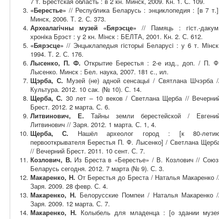
7 т. Брестская область : в 2 кн. Минск, 2009. Кн. 1. С. 109.
«Берестье»
// Республика Беларусь : энциклопедия : [в 7 т.]
Минск, 2006. Т. 2. С. 373.
Археалагiчны музей «Бярэсце»
// Памяць : гiст.-дакум
хронiка Брэст : у 2 кн. Мiнск : БЕЛТА, 2001. Кн. 2. С. 612.
«Бярэсце»
// Энцыклапедыя гiсторыi Беларусi : у 6 т. Мiнск
1994. Т. 2. С. 176.
Лысенко, П. Ф.
Открытие Берестья : 2-е изд., доп. / П. Ф
Лысенко. Минск : Бел. наука, 2007. 181 с., ил.
Щэрба, С.
Музей (не) адной сенсацыi / Святлана Шчэрба /
Культура. 2012. 10 сак. (№ 10). С. 14.
Щерба, С.
30 лет – 10 веков / Светлана Щерба // Вечерни
Брест. 2012. 2 марта. С. 6.
Литвинович, Е.
Тайны земли берестейской / Евгени
Литвинович // Заря. 2012. 1 марта. С. 1, 4.
Щерба, С.
Нашёл археолог город : [к 80-лети
первооткрывателя Берестья П. Ф. Лысенко] / Светлана Щерб
// Вечерний Брест. 2011. 10 сент. С. 7.
Козлович, В.
Из Бреста в «Берестье» / В. Козлович // Союз
Беларусь сегодня. 2012. 7 марта (№ 9). С. 3.
Макаренко, Н.
От Берестья до Бреста / Наталья Макаренко /
Заря. 2009. 28 февр. С. 4.
Макаренко, Н.
Белорусские Помпеи / Наталья Макаренко /
Заря. 2009. 12 марта. С. 7.
Макаренко, Н.
Колыбель для младенца : [о здании музе