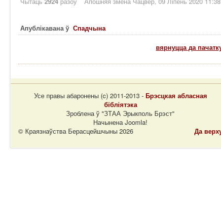
Чытаць
2924
разоў
Апошняя змена Чацвер, 09 Ліпень 2020 11:38
Апублікавана ў
Спадчына
вярнуцца да пачатк
Усе правы абаронены (c) 2011-2013 -
Брэсцкая абласная
бібліятэка
Зроблена ў "ЗТАА Эрыкполь Брэст"
Начынена Joomla!
© Краязнаўства Берасцейшчыны 2026
Да верх