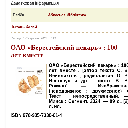
Дадатковая інфармацыя
Рэгіён
Абласная бібліятэка
Чытаць болей ...
Серада, 17 Чэрвень 2026 17:12
ОАО «Берестейский пекарь» : 100
лет вместе
ОАО «Берестейский пекарь» : 10
лет вместе / [автор текста С. В
Венидиктов ; редколлегия: О. В
Нестерук и др. ; фото: В. В
Рожков]. — Изображени
(неподвижное ; двухмерное) 
Текст : непосредственный. 
Минск : Сегмент, 2024. — 99 с., [2
л. ил.
ISBN
978-985-7330-61-4