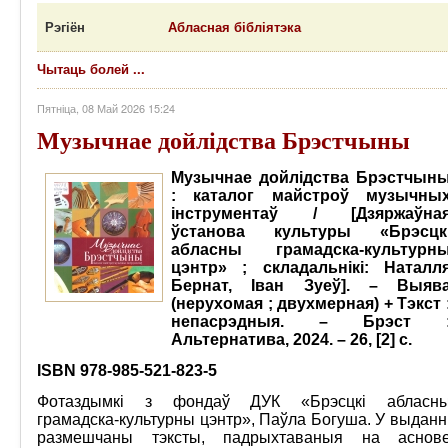
Рэгіён
Абласная бібліятэка
Чытаць болей ...
Пятніца, 08 Май 2026 15:24
Музычнае дойлідства Брэстчыны
Музычнае дойлідства Брэстчын
: каталог майстроў музычны
інструментаў / [Дзяржаўна
ўстанова культуры «Брэсцк
абласны грамадска-культурн
цэнтр» ; складальнікі: Наталл
Бернат, Іван Зуеў]. – Выяв
(нерухомая ; двухмерная) + Тэкст 
непасрэдныя. – Брэст 
Альтернатива, 2024. – 26, [2] с.
ISBN 978-985-521-823-5
Фотаздымкі з фондаў ДУК «Брэсцкі абласн
грамадска-культурны цэнтр», Паўла Богуша. У выданн
размешчаны тэксты, падрыхтаваныя на аснов