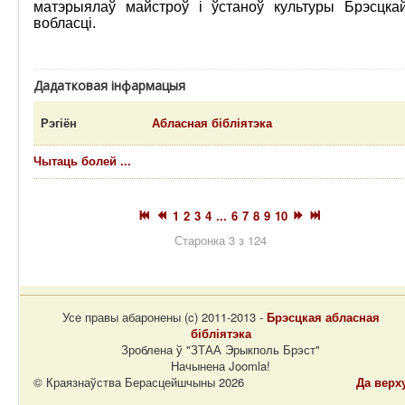
матэрыялаў майстроў і ўстаноў культуры Брэсцка
вобласці.
Дадатковая інфармацыя
Рэгіён
Абласная бібліятэка
Чытаць болей ...
1
2
3
4
...
6
7
8
9
10
Старонка 3 з 124
Усе правы абаронены (c) 2011-2013 -
Брэсцкая абласная
бібліятэка
Зроблена ў "ЗТАА Эрыкполь Брэст"
Начынена Joomla!
© Краязнаўства Берасцейшчыны 2026
Да верх