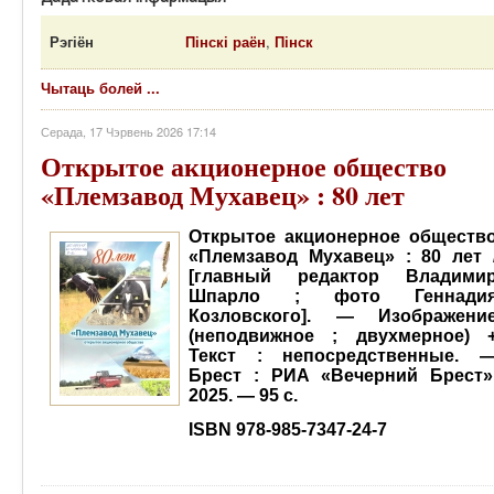
Рэгіён
Пінскі раён
,
Пінск
Чытаць болей ...
Серада, 17 Чэрвень 2026 17:14
Открытое акционерное общество
«Племзавод Мухавец» : 80 лет
Открытое акционерное обществ
«Племзавод Мухавец» : 80 лет 
[главный редактор Владими
Шпарло ; фото Геннади
Козловского]. — Изображени
(неподвижное ; двухмерное) 
Текст : непосредственные. 
Брест : РИА «Вечерний Брест»
2025. — 95 с.
ISBN 978-985-7347-24-7