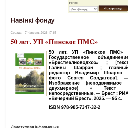
Рэгіён
Фільтраваць
Навінкі фонду
Серада, 17 Чэрвень 2026 17:15
50 лет. УП «Пинское ПМС»
50 лет. УП «Пинское ПМС» 
Государственное объединени
«Брестмелиоводхоз» ; [текс
Галины Шафран ; главны
редактор Владимир Шпарло 
фото Сергея Солдатова]. 
Изображение (неподвижимое 
двухмерное) + Текст 
непосредственные. — Брест : РИ
«Вечерний Брест», 2025. — 95 с.
ISBN 978-985-7347-32-2
Дадатковая інфармацыя