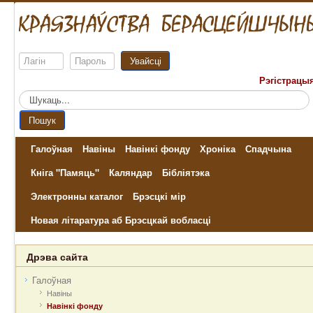
Увайсці
Рэгістрацы
Пошук...
Пошук
Галоўная
Навіны
Навінкі фонду
Хроніка
Спадчына
Кніга "Памяць"
Каляндар
Бібліятэка
Электронны каталог
Брэсцкі мір
Новая літаратура аб Брэсцкай вобласці
Дрэва сайта
Галоўная
Навіны
Навінкі фонду