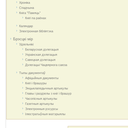
Хроніка
Спадчына
Кніга "Памяць"
Кнігі па раёнах
Каляндар
Электронная бібліятэка
Брэсцкі мір
Удзельнікі
Беларуская дэлегацыя
Украінская дэлегацыя
Савецкая дэлегацыя
Дэлегацыі Чацвярнога саюза
Тыпы дакументаў
Афіцыйныя дакумeнты
Кнігі і брашуры
Энцыклапедычныя артыкулы
Главы і раздзелы з кніг і брашур
Часопісныя артыкулы
Газетныя артыкулы
Электронныя рэсурсы
Ілюстратыўныя матэрыялы