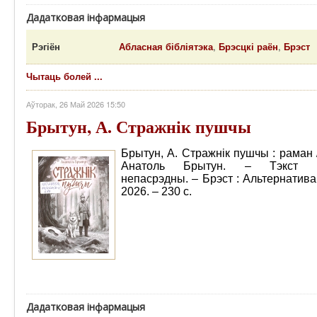
Дадатковая інфармацыя
Рэгіён
Абласная бібліятэка
,
Брэсцкі раён
,
Брэст
Чытаць болей ...
Аўторак, 26 Май 2026 15:50
Брытун, А. Стражнік пушчы
Брытун, А. Стражнік пушчы : раман 
Анатоль Брытун. – Тэкст 
непасрэдны. – Брэст : Альтернатива
2026. – 230 с.
Дадатковая інфармацыя