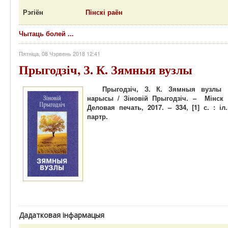
Рэгіён
Пінскі раён
Чытаць болей ...
Пятніца, 08 Чэрвень 2018 12:41
Прыгодзіч, З. К. Зямныя вузлы
Прыгодзіч, З. К. Зямныя вузлы 
нарысы / Зіновій Прыгодзіч. – Мінск 
Деловая печать, 2017. – 334, [1] с. : іл.
партр.
Дадатковая інфармацыя