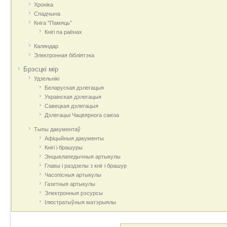
Хроніка
Спадчына
Кніга "Памяць"
Кнігі па раёнах
Каляндар
Электронная бібліятэка
Брэсцкі мір
Удзельнікі
Беларуская дэлегацыя
Украінская дэлегацыя
Савецкая дэлегацыя
Дэлегацыі Чацвярнога саюза
Тыпы дакументаў
Афіцыйныя дакумeнты
Кнігі і брашуры
Энцыклапедычныя артыкулы
Главы і раздзелы з кніг і брашур
Часопісныя артыкулы
Газетныя артыкулы
Электронныя рэсурсы
Ілюстратыўныя матэрыялы