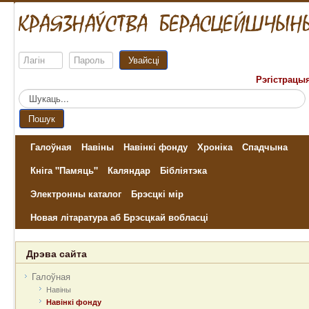
Увайсці
Рэгістрацы
Пошук...
Пошук
Галоўная
Навіны
Навінкі фонду
Хроніка
Спадчына
Кніга "Памяць"
Каляндар
Бібліятэка
Электронны каталог
Брэсцкі мір
Новая літаратура аб Брэсцкай вобласці
Дрэва сайта
Галоўная
Навіны
Навінкі фонду