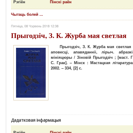
Рэгіён
Пінскі раён
Чытаць болей ...
Пятніца, 08 Чэрвень 2018 12:38
Прыгодзіч, З. К. Журба мая светлая
Прыгодзіч, З. К. Журба мая светлая 
аповесці, апавяданніі, лірыч. абразкі
мініяцюры / Зіновій Прыгодзіч ; [маст. Г
С. Грак]. – Мінск : Мастацкая літаратура
2002. – 334, [2] с.
Дадатковая інфармацыя
Рэгіён
Пінскі раён