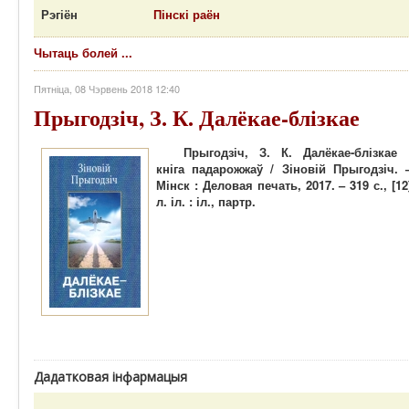
Рэгіён
Пінскі раён
Чытаць болей ...
Пятніца, 08 Чэрвень 2018 12:40
Прыгодзіч, З. К. Далёкае-блізкае
Прыгодзіч, З. К. Далёкае-блізкае 
кніга падарожжаў / Зіновій Прыгодзіч. 
Мінск : Деловая печать, 2017. – 319 с., [12
л. іл. : іл., партр.
Дадатковая інфармацыя