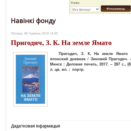
Рэгіён
Фільтраваць
Навінкі фонду
Пятніца, 08 Чэрвень 2018 12:43
Пригодич, З. К. На земле Ямато
Пригодич, З. К. На земле Ямато 
японский дневник / Зиновий Пригодич. 
Минск : Деловая печать, 2017. – 287 с., [8
л. цв. ил. : портр.
Дадатковая інфармацыя