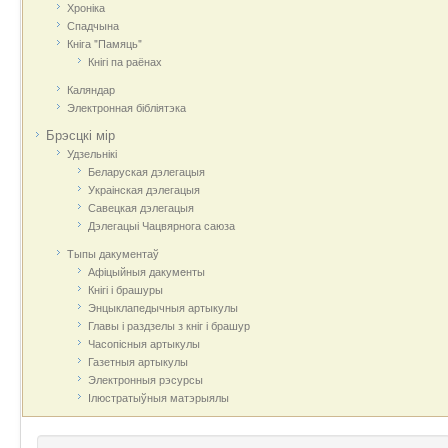
Хроніка
Спадчына
Кніга "Памяць"
Кнігі па раёнах
Каляндар
Электронная бібліятэка
Брэсцкі мір
Удзельнікі
Беларуская дэлегацыя
Украінская дэлегацыя
Савецкая дэлегацыя
Дэлегацыі Чацвярнога саюза
Тыпы дакументаў
Афіцыйныя дакумeнты
Кнігі і брашуры
Энцыклапедычныя артыкулы
Главы і раздзелы з кніг і брашур
Часопісныя артыкулы
Газетныя артыкулы
Электронныя рэсурсы
Ілюстратыўныя матэрыялы