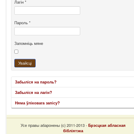
Лагін
*
Пароль
*
Запомніць мяне
Увайсці
Забыліся на пароль?
Забыліся на лагін?
Няма ўліковага запісу?
Усе правы абаронены (c) 2011-2013 -
Брэсцкая абласная
бібліятэка