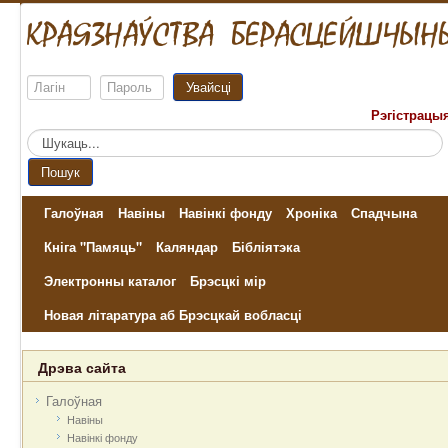
Увайсці
Рэгістрацы
Пошук...
Пошук
Галоўная
Навіны
Навінкі фонду
Хроніка
Спадчына
Кніга "Памяць"
Каляндар
Бібліятэка
Электронны каталог
Брэсцкі мір
Новая літаратура аб Брэсцкай вобласці
Дрэва сайта
Галоўная
Навіны
Навінкі фонду