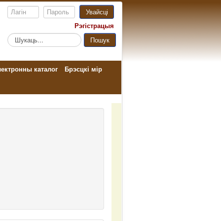
Увайсці
Рэгістрацыя
Пошук...
Пошук
ектронны каталог
Брэсцкі мір