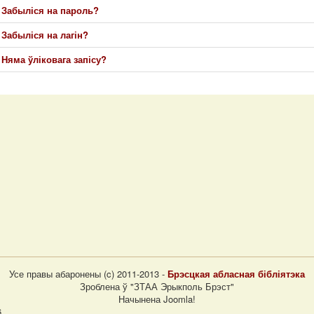
Забыліся на пароль?
Забыліся на лагін?
Няма ўліковага запісу?
Усе правы абаронены (c) 2011-2013 -
Брэсцкая абласная бібліятэка
Зроблена ў "ЗТАА Эрыкполь Брэст"
Начынена Joomla!
6