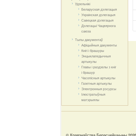
Удзельнікі
Беларуская дэлегацыя
Украінская дэлегацыя
Савецкая дэлегацыя
Дэлегацыі Чацвярнога
саюза
Тыпы дакументаў
Афіцыйныя дакумeнты
Кнігі і брашуры
Энцыклапедычныя
артыкулы
Главы і раздзелы з кніг
і брашур
Часопісныя артыкулы
Газетныя артыкулы
Электронныя рэсурсы
Ілюстратыўныя
матэрыялы
© Краязнаўства Берасцейшчыны 202