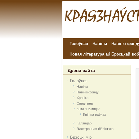
Галоўная
Навіны
Навінкі фонд
Новая літаратура аб Брэсцкай воб
Дрэва сайта
Галоўная
Навіны
Навінкі фонду
Хроніка
Спадчына
Кніга "Памяць"
Кнігі па раёнах
Каляндар
Электронная бібліятэка
Брэсцкі мір