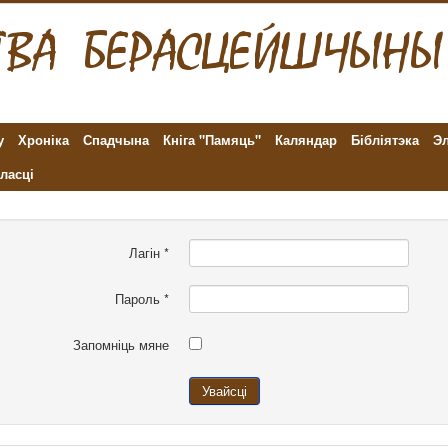
у
Хроніка
Спадчына
Кніга "Памяць"
Каляндар
Бібліятэка
Эл
ласці
Лагін
*
Пароль
*
Запомніць мяне
Увайсці