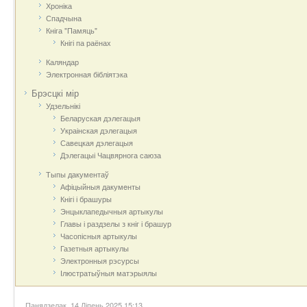
Хроніка
Спадчына
Кніга "Памяць"
Кнігі па раёнах
Каляндар
Электронная бібліятэка
Брэсцкі мір
Удзельнікі
Беларуская дэлегацыя
Украінская дэлегацыя
Савецкая дэлегацыя
Дэлегацыі Чацвярнога саюза
Тыпы дакументаў
Афіцыйныя дакумeнты
Кнігі і брашуры
Энцыклапедычныя артыкулы
Главы і раздзелы з кніг і брашур
Часопісныя артыкулы
Газетныя артыкулы
Электронныя рэсурсы
Ілюстратыўныя матэрыялы
Панядзелак, 14 Ліпень 2025 15:13