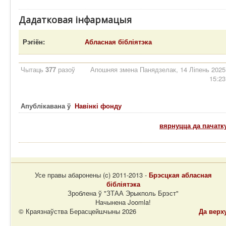
Дадатковая інфармацыя
Рэгіён:
Абласная бібліятэка
Чытаць
377
разоў
Апошняя змена Панядзелак, 14 Ліпень 2025
15:23
Апублікавана ў
Навінкі фонду
вярнуцца да пачатк
Усе правы абаронены (c) 2011-2013 -
Брэсцкая абласная
бібліятэка
Зроблена ў "ЗТАА Эрыкполь Брэст"
Начынена Joomla!
© Краязнаўства Берасцейшчыны 2026
Да верх