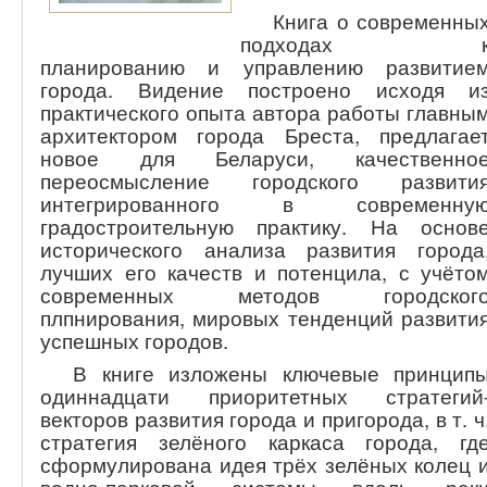
Книга о современны
подходах 
планированию и управлению развитие
города. Видение построено исходя и
практического опыта автора работы главны
архитектором города Бреста, предлагае
новое для Беларуси, качественно
переосмысление городского развити
интегрированного в современну
градостроительную практику. На основ
исторического анализа развития города
лучших его качеств и потенцила, с учёто
современных методов городског
плпнирования, мировых тенденций развити
успешных городов.
В книге изложены ключевые принцип
одиннадцати приоритетных стратегий
векторов развития города и пригорода, в т. ч
стратегия зелёного каркаса города, гд
сформулирована идея трёх зелёных колец 