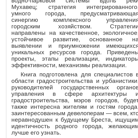
водно-парковой системы вдоль рек
Мухавец; стратегия интегрированного
умного города, предусматривающа
синергию комплексного управлени
городским хозяйством. Стратеги
направлены на качественное, экологичное
устойчивое развитие, основанное н
выявлении и приумножении имеющихс
уникальных ресурсов города. Приведен
проекты, этапы реализации, индикатор
эффективности, механизмы реализации.
Книга подготовлена для специалистов 
области градостроительства и урбанистики
руководителей государственных органо
управления в сфере архитектуры 
градостроительства, мэров городов, буде
также интересна жителям и гостям города
заинтересованным девелоперам — всем, кт
неравнодушен к будущему Бреста, ищущи
идентичность родного города, желающи
лучше его узнать.