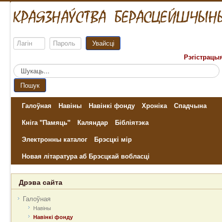
Увайсці
Рэгістрацы
Пошук...
Пошук
Галоўная
Навіны
Навінкі фонду
Хроніка
Спадчына
Кніга "Памяць"
Каляндар
Бібліятэка
Электронны каталог
Брэсцкі мір
Новая літаратура аб Брэсцкай вобласці
Дрэва сайта
Галоўная
Навіны
Навінкі фонду