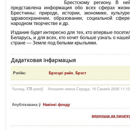
Брестскому региону. В не
представлена информация обо всех сферах жизн
Брестчины: природе, истории, экономике, культуре
здравоохранении, образовании, социальной сфере
народном творчестве и др.
Издание будет интересно для тех, кто впервые посети
Беларусь, и для всех, кто хочет больше узнать о наше
стране — Земле под белыми крыльями.
Дадатковая інфармацыя
Рэгіён:
Брэсцкі раён
,
Брэст
Чытаць
175
разоў
Апошняя змена Серада, 18 Сакавік 2026 11:13
Апублікавана ў
Навінкі фонду
вярнуцца да пачатк