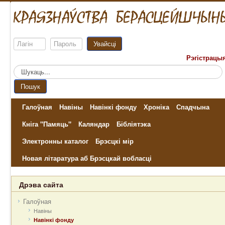
Увайсці
Рэгістрацы
Пошук...
Пошук
Галоўная
Навіны
Навінкі фонду
Хроніка
Спадчына
Кніга "Памяць"
Каляндар
Бібліятэка
Электронны каталог
Брэсцкі мір
Новая літаратура аб Брэсцкай вобласці
Дрэва сайта
Галоўная
Навіны
Навінкі фонду