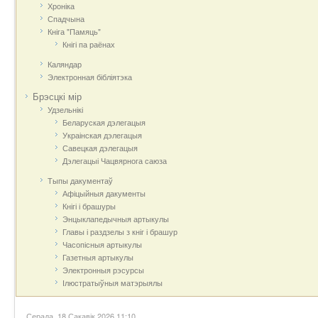
Хроніка
Спадчына
Кніга "Памяць"
Кнігі па раёнах
Каляндар
Электронная бібліятэка
Брэсцкі мір
Удзельнікі
Беларуская дэлегацыя
Украінская дэлегацыя
Савецкая дэлегацыя
Дэлегацыі Чацвярнога саюза
Тыпы дакументаў
Афіцыйныя дакумeнты
Кнігі і брашуры
Энцыклапедычныя артыкулы
Главы і раздзелы з кніг і брашур
Часопісныя артыкулы
Газетныя артыкулы
Электронныя рэсурсы
Ілюстратыўныя матэрыялы
Серада, 18 Сакавік 2026 11:10