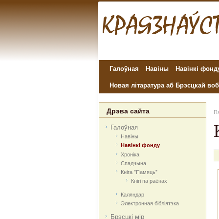
Галоўная
Навіны
Навінкі фонд
Новая літаратура аб Брэсцкай воб
Дрэва сайта
Пя
Галоўная
Навіны
Навінкі фонду
Хроніка
Спадчына
Кніга "Памяць"
Кнігі па раёнах
Каляндар
Электронная бібліятэка
Брэсцкі мір