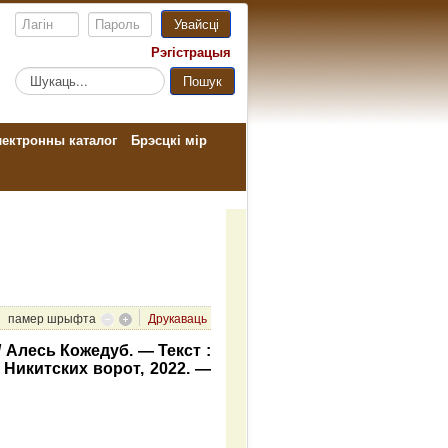
Увайсці
Рэгістрацыя
Пошук...
Пошук
ектронны каталог
Брэсцкі мір
памер шрыфта
Друкаваць
/ Алесь Кожедуб. — Текст :
Никитских ворот, 2022. —