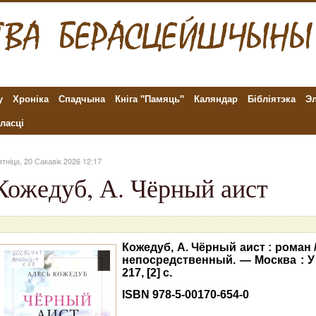
у
Хроніка
Спадчына
Кніга "Памяць"
Каляндар
Бібліятэка
Эл
ласці
тніца, 20 Сакавік 2026 12:17
Кожедуб, А. Чёрный аист
Кожедуб, А. Чёрный аист : роман 
непосредственный. — Москва : У 
217, [2] с.
ISBN
978-5-00170-654-0