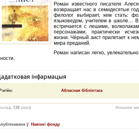
Роман известного писателя Алес
возвращает нас в семидесятые год
филолог выбирает, кем стать: фо
языковедом, учителем в школе… Вн
встречается с лешими, волколака
персонажами, практически исче
жизни. Чёрный аист прилетает к не
мира преданий.
Роман написан легко, увлекательно
ности.
адатковая інфармацыя
Рэгіён:
Абласная бібліятэка
Чытаць
139
разоў
Апошняя зме
Апублікавана ў
Навінкі фонду