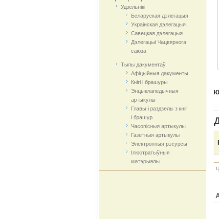
Удзельнікі
Беларуская дэлегацыя
Украінская дэлегацыя
Савецкая дэлегацыя
Дэлегацыі Чацвярнога
саюза
Тыпы дакументаў
Афіцыйныя дакумeнты
Кнігі і брашуры
Энцыклапедычныя
ю
артыкулы
Главы і раздзелы з кніг
і брашур
Д
Часопісныя артыкулы
Газетныя артыкулы
Электронныя рэсурсы
Ілюстратыўныя
матэрыялы