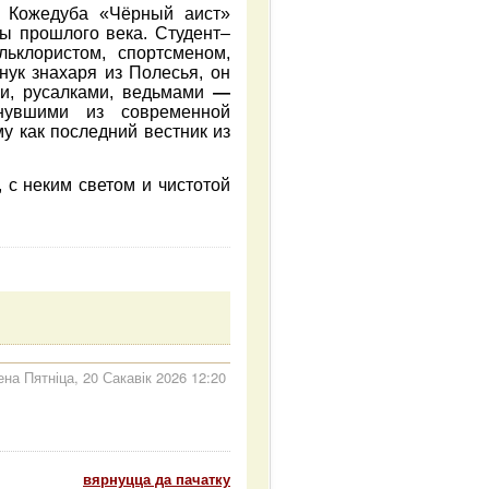
я Кожедуба «Чёрный аист»
ы прошлого века. Студент–
льклористом, спортсменом,
ук знахаря из Полесья, он
ми, русалками, ведьмами
—
знувшими из современной
му как последний вестник из
, с неким светом и чистотой
на Пятніца, 20 Сакавік 2026 12:20
вярнуцца да пачатку