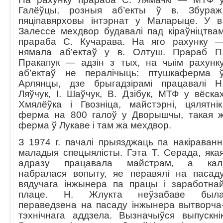
Галёўцы, розныя аб’екты ў в. Збураж
пяціпавярховы інтэрнат у Маларыце. У в
Залессе мехдвор будавалі пад кіраўніцтва
прараба С. Кучарава. На яго рахунку 
нямала аб’ектаў у в. Олтуш. Прараб П
Пракапук — адзін з тых, на чыім рахунк
аб’ектаў не пералічыць: птушкаферма 
Арлянцы, дзе брыгадзірамі працавалі Н
Ляўчук, І. Шаўчук, В. Дзібук, МТФ у вёска
Хмялёўка і Гвозніца, майстэрні, цялятнік
ферма на 800 галоў у Дворышчы, такая 
ферма ў Лукаве і там жа мехдвор.
З 1974 г. пачалі прыязджаць па накіраванн
маладыя спецыялісты. Гэта Т. Серада, яка
адразу працавала майстрам, а кал
набралася вопыту, яе перавялі на пасад
вядучага інжынера па працы і заработна
плаце. Н. Жлукта неўзабаве был
пераведзена на пасаду інжынера вытворча
тэхнічнага аддзела. Вызначыўся выпускні