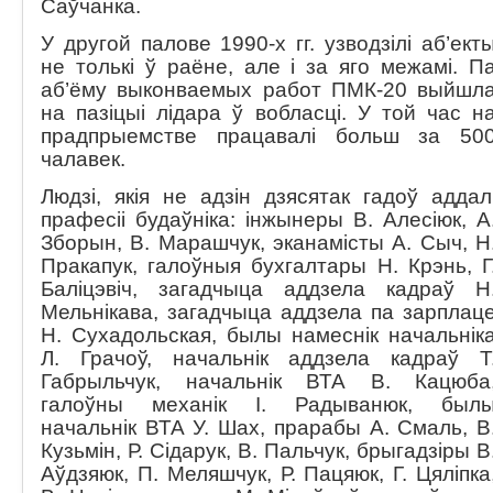
Саўчанка.
У другой палове 1990-х гг. узводзілі аб’ект
не толькі ў раёне, але і за яго межамі. П
аб’ёму выконваемых работ ПМК-20 выйшл
на пазіцыі лідара ў вобласці. У той час н
прадпрыемстве працавалі больш за 50
чалавек.
Людзі, якія не адзін дзясятак гадоў аддал
прафесіі будаўніка: інжынеры В. Алесіюк, А
Зборын, В. Марашчук, эканамісты А. Сыч, Н
Пракапук, галоўныя бухгалтары Н. Крэнь, Г
Баліцэвіч, загадчыца аддзела кадраў Н
Мельнікава, загадчыца аддзела па зарплац
Н. Сухадольская, былы намеснік начальнік
Л. Грачоў, начальнік аддзела кадраў Т
Габрыльчук, начальнік ВТА В. Кацюба
галоўны механік І. Радыванюк, был
начальнік ВТА У. Шах, прарабы А. Смаль, В
Кузьмін, Р. Сідарук, В. Пальчук, брыгадзіры В
Аўдзяюк, П. Меляшчук, Р. Пацяюк, Г. Цяліпка