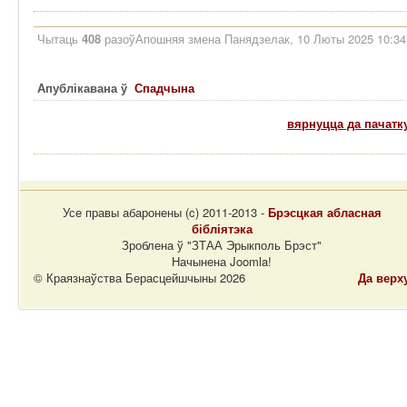
Чытаць
408
разоў
Апошняя змена Панядзелак, 10 Люты 2025 10:34
Апублікавана ў
Спадчына
вярнуцца да пачатк
Усе правы абаронены (c) 2011-2013 -
Брэсцкая абласная
бібліятэка
Зроблена ў "ЗТАА Эрыкполь Брэст"
Начынена Joomla!
© Краязнаўства Берасцейшчыны 2026
Да верх