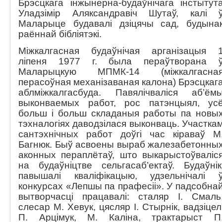
Брэсцкага інжынерна-будаўнічага інстытут
Уладзімір Аляксандравіч Шутаў, калі 
Маларыце будавалі дзіцячы сад, будына
раённай бібліятэкі.
Міжкалгасная будаўнічая арганізацыя 
ліпеня 1977 г. была пераўтворана 
Маларыцкую МПМК-14 (міжкалгасна
перасоўная механізаваная калона) Брэсцкаг
аблміжкалгасбуда. Павялічваліся аб’ём
выконваемых работ, рос патэнцыял, ус
больш і больш складаныя работы па новы
тэхналогіях даводзілася выконваць. Участка
сантэхнічных работ доўгі час кіраваў М
Багнюк. Быў асвоены выраб жалезабетонны
аконных пераплётаў, што выкарыстоўваліс
на будаўніцтве сельгасаб’ектаў. Будаўнік
павышалі кваліфікацыю, удзельнічалі 
конкурсах «Лепшы па прафесіі». У падсобна
вытворчасці працавалі: сталяр І. Смаль
слесар М. Хевук, цясляр І. Стырнік, вадзіцел
П. Арцімук, М. Каліна, трактарыст П