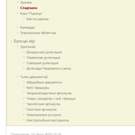
Хроніка
Спадчына
Кніга "Памяць"
Кнігі па раёнах
Каляндар
Электронная бібліятэка
Брэсцкі мір
Удзельнікі
Беларуская дэлегацыя
Украінская дэлегацыя
Савецкая дэлегацыя
Дэлегацыі Чацвярнога саюза
Тыпы дакументаў
Афіцыйныя дакумeнты
Кнігі і брашуры
Энцыклапедычныя артыкулы
Главы і раздзелы з кніг і брашур
Часопісныя артыкулы
Газетныя артыкулы
Электронныя рэсурсы
Ілюстратыўныя матэрыялы
Панядзелак, 10 Люты 2025 10:16