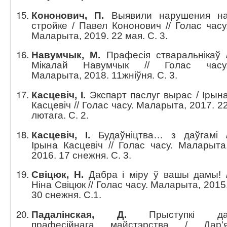
Кононович, П.
Выявили нарушения н
стройке / Павел Кононович // Голас часу
Маларыта, 2019. 22 мая. С. 3.
Навумчык, М.
Прафесія стваральнікаў 
Мікалай Навумчык // Голас часу
Маларыта, 2018. 11жніўня. С. 3.
Касцевіч, І.
Экспарт паслуг вырас / Ірын
Касцевіч // Голас часу. Маларыта, 2017. 2
лютага. С. 2.
Касцевіч, І.
Будаўніцтва… з даўгамі 
Ірына Касцевіч // Голас часу. Маларыта
2016. 17 снежня. С. 3.
Свіцюк, Н.
Дабра і міру ў вашы дамы! 
Ніна Свіцюк // Голас часу. Маларыта, 2015
30 снежня. C.1.
Падалінская, Д.
Прыступкі д
прафесійнага майстэрства / Дар’