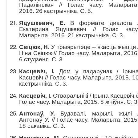
Падалінская // Голас часу. Маларыта
2016. 26 кастрычніка. С. 5.
Яцушкевич, Е.
В формате диалога 
Екатерина Яцушкевич // Голас часу
Маларыта, 2016. 21 кастрычніка. С. 3.
Свіцюк, Н.
У прыярытэце – якасць жыцця 
Ніна Свіцюк // Голас часу. Маларыта, 2016
6 студзеня. C. 3.
Касцевіч, І.
Дом у падарунак / Ірын
Касцевіч // Голас часу. Маларыта, 2015. 1
кастрычніка. С. 3.
Касцевіч, І.
Стваральнікі / Ірына Касцевіч /
Голас часу. Маларыта, 2015. 8 жніўня. С. 3
Антонаў, У.
Будавалі, марылі, жылі 
Антонаў У. // Голас часу. Маларыта, 2015
18 сакавіка. С. 3.
Навумчык, М.
Стваральнікі : 10 жніўня 