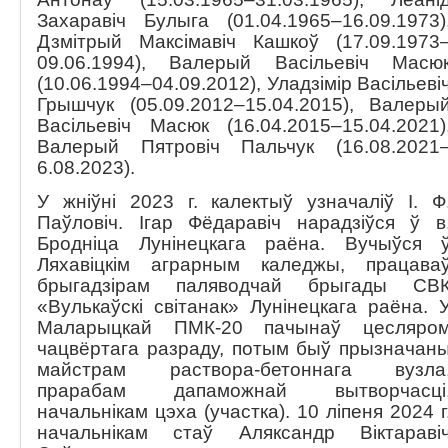
Захаравіч Булыга (01.04.1965–16.09.1973)
Дзмітрый Максімавіч Кашкоў (17.09.1973
09.06.1994), Валерый Васільевіч Масю
(10.06.1994–04.09.2012), Уладзімір Васільеві
Грышчук (05.09.2012–15.04.2015), Валеры
Васільевіч Масюк (16.04.2015–15.04.2021)
Валерый Пятровіч Пальчук (16.08.2021
6.08.2023).
У жніўні 2023 г. калектыў узначаліў І. Ф
Паўловіч. Ігар Фёдаравіч нарадзіўся ў в
Бродніца Лунінецкага раёна. Вучыўся 
Ляхавіцкім аграрным каледжы, працава
брыгадзірам паляводчай брыгады СВ
«Вулькаўскі світанак» Лунінецкага раёна. 
Маларыцкай ПМК-20 пачынаў цесляро
чацвёртага разраду, потым быў прызначан
майстрам раствора-бетоннага вузла
прарабам дапаможнай вытворчасці
начальнікам цэха (участка). 10 ліпеня 2024 г
начальнікам стаў Аляксандр Віктараві