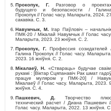
Прокопук, Г.
Разговор о проекта
будущего и безопасности / Галин
Прокопук // Голас часу. Маларыта, 2024. 2
сакавіка. С. 3.
Навумчык, М.
Ігар Паўловіч – начальні
ПМК-20 / Мікалай Навумчык // Голас часу
Маларыта, 2023. 23 жніўня. С. 2.
Прокопук, Г.
Профессия созидателей 
Галина Прокопук // Голас часу. Маларыта
2023. 16 жніўня. С. 2.
Мікалаеў, Н.
«Ствараць» будучае сваім
рукамі : [Віктар Сцяпанавіч Рак шмат гадо
працуе муляром у ПМК-20] / Наву
Мікалаеў // Голас часу. Маларыта, 2023. 
жніўня. С. 4.
Пашкевич, Д.
Творчество плю
технический расчет / Диана Пашкевич /
Голас часу. Маларыта, 2022. 13 жніўня. С