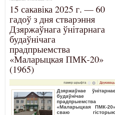
15 сакавіка 2025 г. — 60
гадоў з дня стварэння
Дзяржаўнага ўнітарнага
будаўнічага
прадпрыемства
«Маларыцкая ПМК-20»
(1965)
памер шрыфта
Друкаваць
Дзяржаўнае ўнітарна
будаўнічае
прадпрыемства
«Маларыцкая ПМК-20
сваю гісторы