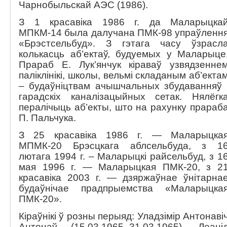
Чарнобыльскай АЭС (1986).
З 1 красавіка 1986 г. да Маларыцка
МПКМ-14 была далучана ПМК-98 упраўленн
«Брэстсельбуд». З гэтага часу ўзрасл
колькасць аб’ектаў, будуемых у Маларыце
Прараб Е. Лук’янчук кіраваў узвядзенне
паліклінікі, школы, вельмі складаным аб’екта
– будаўніцтвам ачышчальных збудаванняў 
гарадскіх каналізацыйных сетак. Нялёгк
пералічыць аб’екты, што на рахунку прараб
П. Пальчука.
З 25 красавіка 1986 г. — Маларыцка
МПМК-20 Брэсцкага аблсельбуда, з 1
лютага 1994 г. – Маларыцкі райсельбуд, з 1
мая 1996 г. — Маларыцкая ПМК-20, з 2
красавіка 2003 г. — дзяржаўнае ўнітарна
будаўнічае прадпрыемства «Маларыцка
ПМК-20».
Кіраўнікі ў розны перыяд: Уладзімір Антонаві
Антонаў (15.03.1965–31.03.1965), Леані