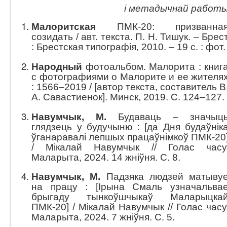
і метадычнай работ
Малоритская
ПМК-20: призванна
созидать / авт. текста. П. Н. Тишук. – Брес
: Брестская типографія, 2010. – 19 с. : фот.
Народный
фотоальбом. Малорита : книг
с фотографиями о Малорите и ее жителя
: 1566–2019 / [автор текста, составитель В
А. Савастиенок]. Минск, 2019. С. 124–127.
Навумчык, М.
Будаваць – значыц
глядзець у будучыню : [да Дня будаўнік
ўганаравалі лепшых працаўнімкоў ПМК-20
/ Мікалай Навумчык // Голас часу
Маларыта, 2024. 14 жніўня. С. 8.
Навумчык, М.
Падзяка людзей матыву
на працу : [Ірына Смаль узначальва
брыгаду тынкоўшчыкаў Маларыцка
ПМК-20] / Мікалай Навумчык // Голас часу
Маларыта, 2024. 7 жніўня. С. 5.