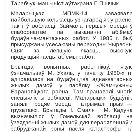
Тарабчук, машыніст аўтакрана Г. Пішчык.
Маларыцкая МПМК-14 заваявал
найбольшую колькасць узнагарод як у раёне
так і ў вобласці. Займала першыя месцы 
спаборніцтве па выкананні аб’ёма
будаўніча-мантажных работ. У 1985 г. бы
прысуджаны усесаюзны пераходны Чырвон
Сцяг за лепшую якасць, высоку
прадукцыйнасць, аб’ёмы работ.
Брыгада вопытных работнікаў, яку
ўзначальваў М. Ухаль, у пачатку 1980-х гг
адправілася на будаўніцтва аднакватэрны
жылых дамоў у пасёлку «Жамчужны
Баранавіцкага раёна. Там працавалі многі
спецыялісты вобласці. Маларыцкія будаўнік
занялі трэцяе месца і атрымалі прыз 
грузатаксі. Брыгады І. Смаля і М. Кадун
вызначыліся ў Гомельскай вобласці н
ўзвядзенні жылых дамоў для перасяленцаў 
забруджанай зоны пасля катастрофы н