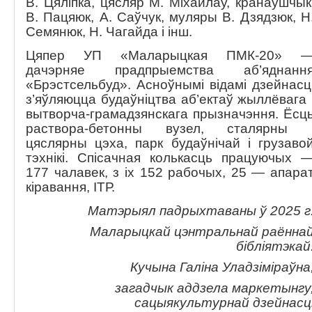
В. Цяліпка, цясляр М. Міхайлаў, кранаўшчык
В. Пацяюк, А. Саўчук, муляры В. Дзядзюк, Н
Семянюк, Н. Чагайда і інш.
Цяпер УП «Маларыцкая ПМК-20» 
дачэрняе прадпрыемства аб’яднанн
«Брэстсельбуд». Асноўнымі відамі дзейнасц
з’яўляюцца будаўніцтва аб’ектаў жыллёвага 
вытворча-грамадзянскага прызначэння. Ёсц
раствора-бетонны вузел, сталярны 
цяслярны цэха, парк будаўнічай і грузаво
тэхнікі. Спісачная колькасць працуючых 
177 чалавек, з іх 152 рабочых, 25 — апара
кіравання, ІТР.
Матэрыял падрыхтаваны ў 2025 г
Маларыцкай цэнтральнай раённа
бібліятэкай
Кучына Галіна Уладзіміраўна
загадчык аддзела маркетынгу
сацыякультурнай дзейнасц