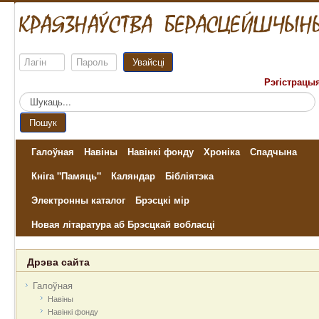
Увайсці
Рэгістрацы
Пошук...
Пошук
Галоўная
Навіны
Навінкі фонду
Хроніка
Спадчына
Кніга "Памяць"
Каляндар
Бібліятэка
Электронны каталог
Брэсцкі мір
Новая літаратура аб Брэсцкай вобласці
Дрэва сайта
Галоўная
Навіны
Навінкі фонду