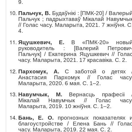
9.
Пальчук, В.
Будаўнікі : [ПМК-20] / Валеры
Пальчук ; падрыхтаваў Мікалай Навумчы
// Голас часу. Маларыта, 2021. 7 жніўня. С
4.
Яцушкевич, Е.
В «ПМК-20» новы
руководитель : [Валерий Петрови
Пальчук] / Екатерина Яцушкевич // Гола
часу. Маларыта, 2021. 17 красавіка. С. 2.
Пархомук, А.
С заботой о детях 
Анастасия Пархомук // Голас часу
Маларыта, 2020. 6 мая. С. 1–2.
Навумчык, М.
Вернасць прафесіі 
Мікалай Навумчык // Голас часу
Маларыта, 2019. 10 жніўня. С. 1–2.
Бань, Е. О.
прогнозных показателях 
благоустройстве / Елена Бань // Гола
часу. Маларыта, 2019. 22 мая. С. 2.