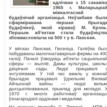
адлічвае з 15 сакавік
1965 г. Маларыцка
міжкалгаснай
будаўнічай арганізацыі. Неўзабаве был
сфарміравана першая брыгад
будаўнікоў, якой кіраваў М. Крэнь
Першым аб’ектам стала будаўніцтв
збожжасховішча на 500 т у в. Ланская.
У вёсках Ланская, Гвозніца, Галёўка был
пабудаваны малочнатаварныя фермы на 40
галоў. Пачалі ўзводзіць аб’екты сацыяльна
сферы — жыллё, Дамы культуры, школы
дзіцячыя сады. Людзі працавалі 
энтузіязмам. У той час амаль у кожна
брыгадзе працавалі ўдзельнікі Вяліка
Айчыннай вайны — людзі вельм
дысцыплінаваныя, прыклад для моладзі. 
1970 г. многіх работнікаў арганізацы
ўзнагародзілі ордэнамі і медалямі.
На рахунку прараба С. Лямачкі — МТФ 