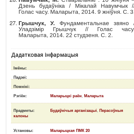
Дзень будаўніка / Мікалай Навумчык /
Голас часу. Маларыта, 2014. 9 жніўня. C. 3
Грышчук, У.
Фундаментальнае звяно 
Уладзімір Грышчук // Голас часу
Маларыта, 2014. 22 студзеня. С. 2.
Дадатковая інфармацыя
Імёны:
Падзеі:
Помнікі:
Рэгіён:
Маларыцкі раён
,
Маларыта
Прадметы:
Будаўнічыя арганізацыі
,
Перасоўныя
калоны
Установы:
Маларыцкая ПМК 20