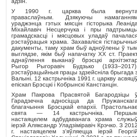
адзін.
У 1990 г. царква была вернут
праваслаўным. Дзякуючы намагання
ураджэнца гэтых мясцін гісторыка Леанід
Міхайлавіч Несцерчука і пры падтрымц
грамадскасці і мясцовых уладаў пачалас
рэстаўрацыя храма. Захаваліся гістарычны
дакументы, таму храм быў адноўлены ў ты
выглядзе, якім быў напачатку ХХ ст. Праек
аднаўлення выканаў брэсцкі архітэкта
Рыгор Рыгоравіч Будзько (1933–2017)
рэстаўрацыйныя працы здзейсніла брыгада 
Валыні. 12 кастрычніка 1991 г. царкву асвяці
епіскап Брэсцкі і Кобрынскі Канстанцін.
Храм Пакрова Прасвятой Багародзіцы 
Гарадзечна адносіцца да Пружанскаг
благачыння Брэсцкай епархіі. Прастольна
свята — 14 кастрычніка. Першы
настаяцелем адбудаванага храма служы
іерэй Аляксандр Уладзіміравіч Крэчко. З 201
г. настаяцелем з’яўляецца іерэй Георгі