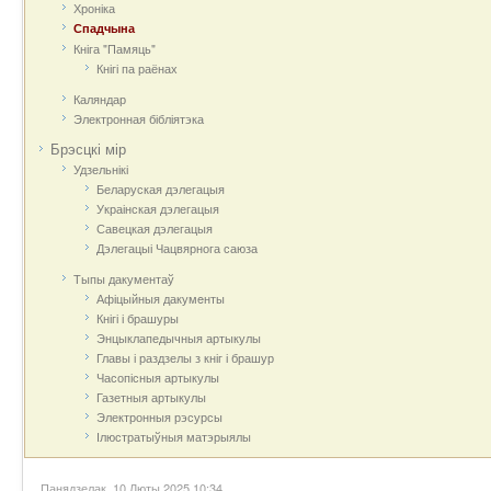
Хроніка
Спадчына
Кніга "Памяць"
Кнігі па раёнах
Каляндар
Электронная бібліятэка
Брэсцкі мір
Удзельнікі
Беларуская дэлегацыя
Украінская дэлегацыя
Савецкая дэлегацыя
Дэлегацыі Чацвярнога саюза
Тыпы дакументаў
Афіцыйныя дакумeнты
Кнігі і брашуры
Энцыклапедычныя артыкулы
Главы і раздзелы з кніг і брашур
Часопісныя артыкулы
Газетныя артыкулы
Электронныя рэсурсы
Ілюстратыўныя матэрыялы
Панядзелак, 10 Люты 2025 10:34