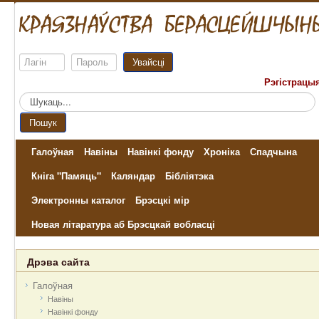
Увайсці
Рэгістрацы
Пошук...
Пошук
Галоўная
Навіны
Навінкі фонду
Хроніка
Спадчына
Кніга "Памяць"
Каляндар
Бібліятэка
Электронны каталог
Брэсцкі мір
Новая літаратура аб Брэсцкай вобласці
Дрэва сайта
Галоўная
Навіны
Навінкі фонду