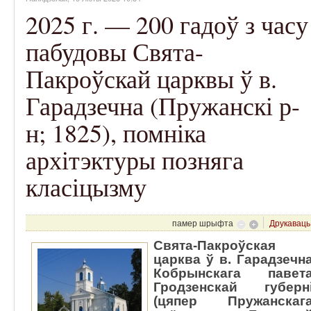
2025 г. — 200 гадоў з часу
пабудовы Свята-
Пакроўскай царквы ў в.
Гарадзечна (Пружанскі р-
н; 1825), помніка
архітэктуры позняга
класіцызму
памер шрыфта
Друкаваць
Свята-Пакроўская
царква ў в. Гарадзечн
Кобрынскага павет
Гродзенскай губерн
(цяпер Пружанскаг