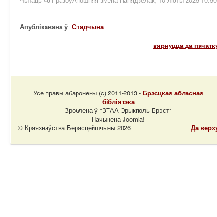
Чытаць
401
разоў
Апошняя змена Панядзелак, 10 Люты 2025 10:50
Апублікавана ў
Спадчына
вярнуцца да пачатк
Усе правы абаронены (c) 2011-2013 -
Брэсцкая абласная
бібліятэка
Зроблена ў "ЗТАА Эрыкполь Брэст"
Начынена Joomla!
© Краязнаўства Берасцейшчыны 2026
Да верх