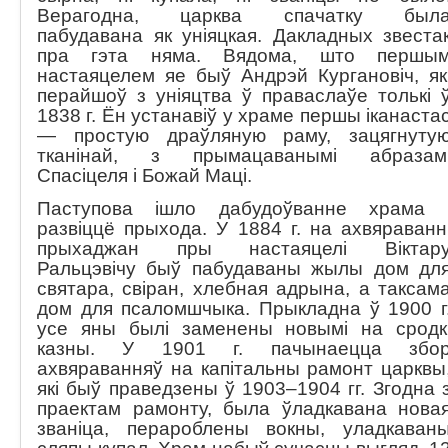
Верагодна, царква спачатку был
пабудавана як уніяцкая. Дакладных звеста
пра гэта няма. Вядома, што першы
настаяцелем яе быў Андрэй Кургановіч, як
перайшоў з уніяцтва ў праваслаўе толькі 
1838 г. Ён устанавіў у храме першы іканаста
— простую драўляную раму, зацягнуту
тканінай, з прымацаванымі абразам
Спасіцеля і Божай Маці.
Паступова ішло дабудоўванне храма 
развіццё прыхода. У 1884 г. на ахвяраванн
прыхаджан пры настаяцелі Віктар
Ральцэвічу быў пабудаваны жылы дом дл
святара, свіран, хлебная адрына, а таксам
дом для псаломшчыка. Прыкладна ў 1900 г
усе яны былі заменены новымі на сродк
казны. У 1901 г. пачынаецца збо
ахвяраванняў на капітальны рамонт царквы
які быў праведзены ў 1903–1904 гг. Згодна 
праектам рамонту, была ўладкавана нова
званіца, перароблены вокны, уладкаван