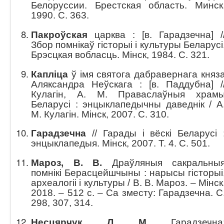
Белоруссии. Брестская область. Минск
1990. С. 363.
Пакроўская
царква : [в. Гарадзечна] /
Збор помнікаў гісторыі і культуры Беларусі
Брэсцкая вобласць. Мінск, 1984. С. 321.
Капліца
ў імя святога дабравернага княз
Аляксандра Неўскага : [в. Паддубна] /
Кулагін, А. М. Праваслаўныя храм
Беларусі : энцыклапедычны даведнік / А
М. Кулагін. Мінск, 2007. С. 310.
Гарадзечна
// Гарады і вёскі Беларусі 
энцыклапедыя. Мінск, 2007. Т. 4. С. 501.
Мароз, В. В.
Драўляныя сакральны
помнікі Берасцейшчыны : нарысы гісторыі
археалогіі і культуры / В. В. Мароз. – Мінск
2018. – 512 с. – Са зместу: Гарадзечна. С
298, 307, 314.
Несцярчук, Л. М.
Гарадзечна