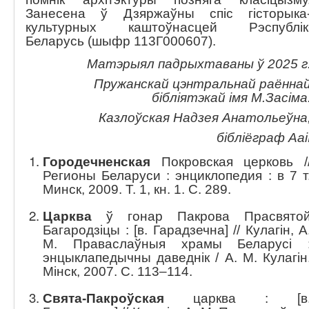
Занесена ў Дзяржаўны спіс гісторыка
культурных каштоўнасцей Рэспублік
Беларусь (шыфр 113Г000607).
Матэрыял падрыхтаваны ў 2025 г
Пружанскай цэнтральнай раённа
бібліятэкай імя М.
Засіма
Казлоўская Надзея Анатольеўна
бібліёграф Ааі
Городечненская
Покровская церковь /
Регионы Беларуси : энциклопедия : в 7 т
Минск, 2009. Т. 1, кн. 1. С. 289.
Царква
ў гонар Пакрова Прасвято
Багародзіцы : [в. Гарадзечна] // Кулагін, А
М. Праваслаўныя храмы Беларусі 
энцыклапедычны даведнік / А. М. Кулагін
Мінск, 2007. С. 113–114.
Свята-Пакроўская
царква : [в