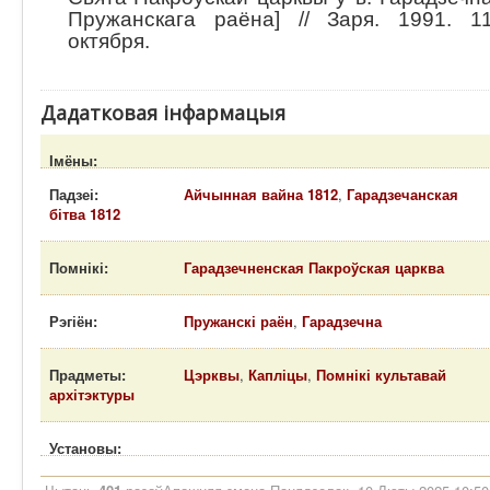
Пружанскага раёна] // Заря. 1991. 1
октября.
Дадатковая інфармацыя
Імёны:
Падзеі:
Айчынная вайна 1812
,
Гарадзечанская
бітва 1812
Помнікі:
Гарадзечненская Пакроўская царква
Рэгіён:
Пружанскі раён
,
Гарадзечна
Прадметы:
Цэрквы
,
Капліцы
,
Помнікі культавай
архітэктуры
Установы: