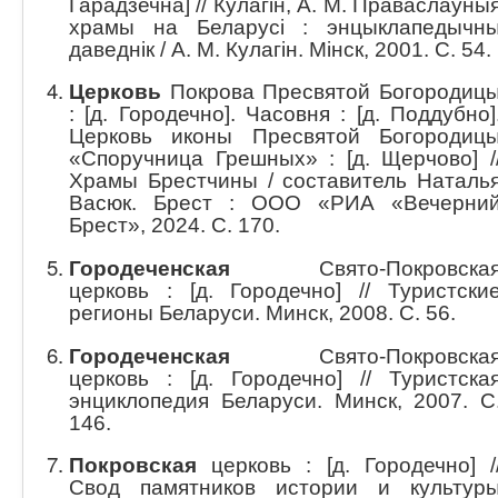
Гарадзечна] // Кулагін, А. М. Праваслаўны
храмы на Беларусі : энцыклапедычн
даведнік / А. М. Кулагін. Мінск, 2001. С. 54.
Церковь
Покрова Пресвятой Богородиц
: [д. Городечно]. Часовня : [д. Поддубно]
Церковь иконы Пресвятой Богородиц
«Споручница Грешных» : [д. Щерчово] /
Храмы Брестчины / составитель Наталь
Васюк. Брест : ООО «РИА «Вечерни
Брест», 2024. С. 170.
Городеченская
Свято-Покровска
церковь : [д. Городечно] // Туристски
регионы Беларуси. Минск, 2008. С. 56.
Городеченская
Свято-Покровска
церковь : [д. Городечно] // Туристска
энциклопедия Беларуси. Минск, 2007. С
146.
Покровская
церковь : [д. Городечно] /
Свод памятников истории и культур