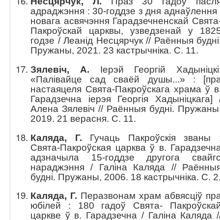
Несцярчук, Л.
Праз 30 гадоў пасл
адраджэння : 30-годдзе з дня аднаўлення 
новага асвячэння Гарадзечненскай Свята
Пакроўскай царквы, узведзенай у 182
годзе / Леанід Несцярчук // Раённыя будні
Пружаны, 2021. 23 кастрычніка. С. 11.
Зялевіч, А.
Іерэй Георгій Хадыніцкі
«Палівайце сад сваёй душы...» : [пр
настаяцеля Свята-Пакроўскага храма ў в
Гарадзечна іерэя Георгія Хадыніцкага] 
Алена Зялевіч // Раённыя будні. Пружаны
2019. 21 верасня. С. 11.
Каляда, Г.
Гучаць Пакроўскія званы 
Свята-Пакроўская царква ў в. Гарадзечн
адзначыла 15-годдзе другога свайг
нараджэння / Галіна Каляда // Раённы
будні. Пружаны, 2006. 18 кастрычніка. C. 2
Каляда, Г.
Перазвонам храм абвясціў пр
юбілей : 180 гадоў Свята- Пакроўска
царкве ў в. Гарадзечна / Галіна Каляда /