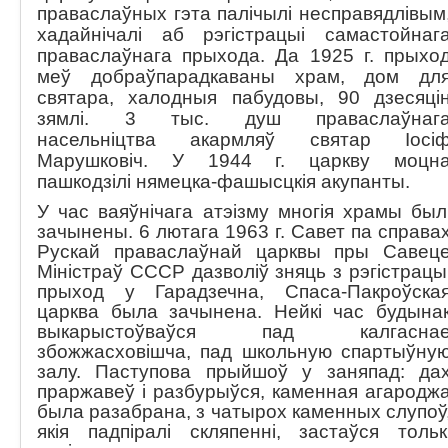
праваслаўных гэта палічылі несправядлівым
хадайнічалі аб рэгістрацыі самастойнаг
праваслаўнага прыхода. Да 1925 г. прыхо
меў добраўпарадкаваны храм, дом дл
святара, халодныя пабудовы, 90 дзесяці
зямлі. 3 тыс. душ праваслаўнаг
насельніцтва акармляў святар Іосі
Марушковіч. У 1944 г. царкву моцн
пашкодзілі нямецка-фашысцкія акупанты.
У час ваяўнічага атэізму многія храмы был
зачынены. 6 лютага 1963 г. Савет па справа
Рускай праваслаўнай царквы пры Савец
Міністраў СССР дазволіў зняць з рэгістрацы
прыход у Гарадзечна, Спаса-Пакроўска
царква была зачынена. Нейкі час будына
выкарыстоўваўся пад калгасна
збожжасховішча, пад школьную спартыўну
залу. Паступова прыйшоў у заняпад: да
праржавеў і разбурыўся, каменная агародж
была разабрана, з чатырох каменных слупоў
якія падпіралі скляпенні, застаўся тольк