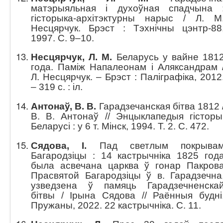
матэрыяльная і духоўная спадчына 
гісторыка-архітэктурны нарыс / Л. М
Несцярчук. Брэст : Тэхнічны цэнтр-88
1997. С. 9–10.
Несцярчук, Л. М.
Беларусь у вайне 181
года. Паміж Напалеонам і Аляксандрам 
Л. Несцярчук. – Брэст : Паліграфіка, 2012
– 319 с. : іл.
Антонаў, В.
В.
Гарадзечанская бітва 1812 
В. В. Антонаў // Энцыклапедыя гісторы
Беларусі : у 6 т. Мінск, 1994. Т. 2. С. 472.
Сядова, І.
Пад светлым покрыва
Багародзіцы : 14 кастрычніка 1825 год
была асвечана царква ў гонар Пакров
Прасвятой Багародзіцы ў в. Гарадзечна
узведзена ў памяць Гарадзечненска
бітвы / Ірына Сядова // Раённыя будні
Пружаны, 2022. 22 кастрычніка. С. 11.