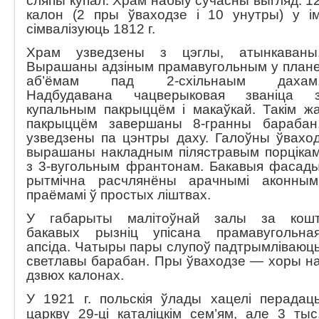
сляпы купал. Храм набыў сучасны выгляд. 1
калон (2 пры ўваходзе і 10 унутры) у і
сімвалізуюць 1812 г.
Храм узведзены з цэглы, атынкаваны
Вырашаны адзіным прамавугольным у план
аб’ёмам пад 2-схільнаым дахам
Надбудавана чацверыковая званіца 
купальным пакрыццём і макаўкай. Такім ж
пакрыццём завершаны 8-гранны барабан
узведзены па цэнтры даху. Галоўны ўвахо
вырашаны накладным пілястравым порціка
з 3-вугольным франтонам. Бакавыя фасад
рытмічна расчлянёны арачнымі аконным
праёмамі ў простых ліштвах.
У габарыты малітоўнай залы за кош
бакавых рызніц упісана прамавугольна
апсіда. Чатыры пары слупоў падтрымліваюц
светлавы барабан. Пры ўваходзе — хоры н
дзвюх калонах.
У 1921 г. польскія ўлады хацелі перадац
царкву 29-ці каталіцкім сем’ям, але 3 тыс