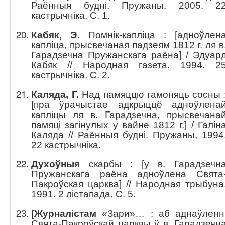
Раённыя будні. Пружаны, 2005. 2
кастрычніка. C. 1.
Кабяк, Э.
Помнік-капліца : [адноўлен
капліца, прысвечаная падзеям 1812 г. ля в
Гарадзечна Пружанскага раёна] / Эдуар
Кабяк // Народная газета. 1994. 2
кастрычніка. С. 2.
Каляда, Г.
Над памяццю гамоняць сосны 
[пра ўрачыстае адкрыццё адноўлена
капліцы ля в. Гарадзечна, прысвечана
памяці загінулых у вайне 1812 г.] / Галін
Каляда // Раённыя будні. Пружаны, 1994
22 кастрычніка.
Духоўныя
скарбы : [у в. Гарадзечн
Пружанскага раёна адноўлена Свята
Пакроўская царква] // Народная трыбуна
1991. 2 лістапада. С. 5.
[Журналістам
«Зари»… : аб аднаўленн
Свята-Пакроўскай царквы ў в. Гарадзечн