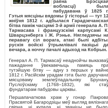
раёна Брэсцка
вобласці) был
пабудавана ў 1825 г
Гэтыя мясціны вядомы ў гісторыі — тут 1
жніўня 1812 г. адбылася Гарадзечанска
бітва паміж часцямі 3-й арміі генерала А. П
Тармасава і французскімі карпусамі К
Шварцэнберга і Ж. Рэнье. Нягледзячы н
перавагу сіл ворага, атакі былі адбіты
рускія войскі ўтрымлівалі пазіцыі д
вечара, а ноччу пачалі адыход на Кобрын.
Генерал А. П. Тармасаў неаднойчы выказва
пажаданне ўвекавечыць памяць пр
тутэйшую бітву — адну з першых у вайн
1812 г. Расійскім урадам гэта было даручан
мясцоваму землеўладальніку Брунан
Пуслоўскаму (1768–1832), які ста
фундатарам пабудовы царквы.
Першапачаткова храм у гонар Пакров
Прасвятой Багародзіцы меў выгляд вялізнаг
свірна, ні купала, ні званіцы не было