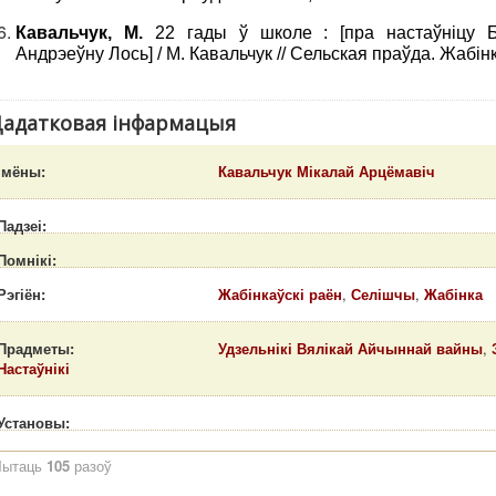
Кавальчук, М.
22 гады ў школе : [пра настаўніцу 
Андрэеўну Лось] / М. Кавальчук // Сельская праўда. Жабінк
адатковая інфармацыя
Імёны:
Кавальчук Мікалай Арцёмавіч
Падзеі:
Помнікі:
Рэгіён:
Жабінкаўскі раён
,
Селішчы
,
Жабінка
Прадметы:
Удзельнікі Вялікай Айчыннай вайны
,
Настаўнікі
Установы:
Чытаць
105
разоў