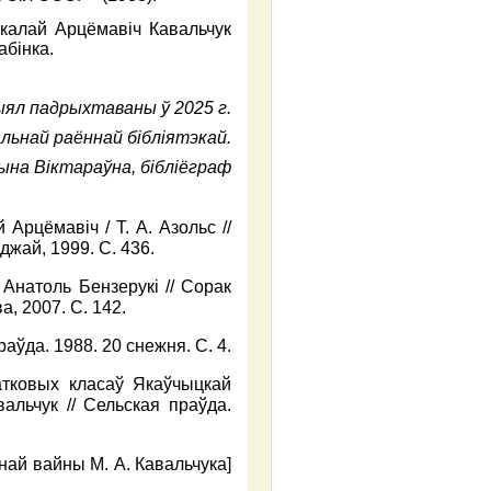
калай Арцёмавіч Кавальчук
абінка.
ял падрыхтаваны ў 2025 г.
льнай раённай бібліятэкай.
ына Віктараўна, бібліёграф
Арцёмавіч / Т. А. Азольс //
аджай, 1999. С. 436.
 Анатоль Бензерукі // Сорак
а, 2007. С. 142.
раўда. 1988. 20 снежня. С. 4.
атковых класаў Якаўчыцкай
альчук // Сельская праўда.
най вайны М. А. Кавальчука]