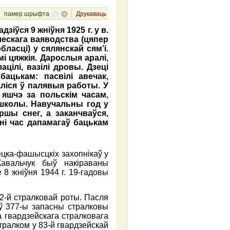
памер шрыфта
Друкаваць
зіўся 9 жніўня 1925 г. у в.
ескага ваяводства (цяпер
ласці) у сялянскай сям’і.
 цяжкія. Дарослыя аралі,
лацілі, вазілі дровы. Дзеці
бацькам: пасвілі авечак,
чаліся ў палявыя работы. У
яшчэ за польскім часам,
 школы. Навучальны год у
ршы снег, а заканчваўся,
атні час дапамагаў бацькам
цка-фашысцкіх захопнікаў у
Кавальчук быў накіраваны
8 жніўня 1944 г. 19-гадовы
2-й стралковай роты. Пасля
ў 377-ы запасны стралковы
а гвардзейскага стралковага
стралком у 83-й гвардзейскай