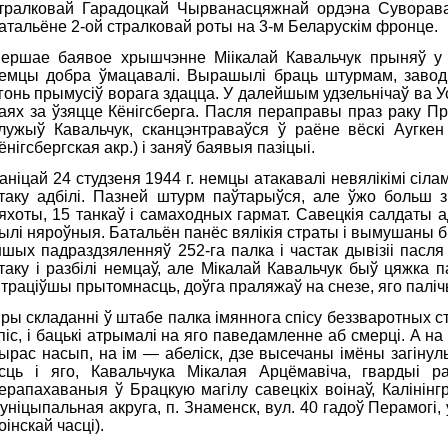
тралковай Гарадоцкай Чырванасцяжнай ордэна Суворава 
атальёне 2-ой стралковай роты на 3-м Беларускім фронце.
ершае баявое хрышчэнне Міікалай Кавальчук прыняў у б
емцы добра ўмацавалі. Вырашылі браць штурмам, завод
гонь прымусіў ворага здацца. У далейшым удзельнічаў ва У
аях за ўзяцце Кёнігсберга. Пасля пераправы праз раку Прэ
лужыў Кавальчук, сканцэнтраваўся ў раёне вёскі Аугкен
ёнігсбергская акр.) і заняў баявыя пазіцыі.
аніцай 24 студзеня 1944 г. немцы атакавалі невялікімі сілам
таку адбілі. Пазней штурм паўтарыўся, але ўжо больш з
яхоты, 15 танкаў і самаходных гармат. Савецкія салдаты а
ылі няроўныя. Батальён панёс вялікія страты і вымушаны 
ншых падраздзяленняў 252-га палка і частак дывізіі пасля
таку і разбілі немцаў, але Мікалай Кавальчук быў цяжка 
траціўшы прытомнасць, доўга праляжаў на снезе, яго паліч
ры складанні ў штабе палка імяннога спісу беззваротных с
піс, і бацькі атрымалі на яго паведамленне аб смерці. А н
ырас насып, на ім — абеліск, дзе высечаны імёны загінулы
сць і яго, Кавальчука Мікалая Арцёмавіча, гвардыі ра
ерапахаваныя ў Брацкую магілу савецкіх воінаў, Калінінг
уніцыпальная акруга, п. Знаменск, вул. 40 гадоў Перамогі,
оінскай часці).