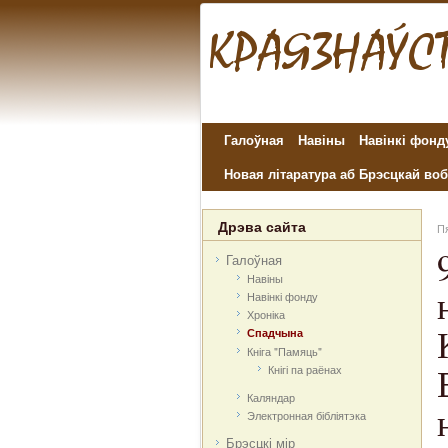
Галоўная
Навіны
Навінкі фонд
Новая літаратура аб Брэсцкай воб
Дрэва сайта
Пя
Галоўная
Навіны
Навінкі фонду
Хроніка
Спадчына
Кніга "Памяць"
Кнігі па раёнах
Каляндар
Электронная бібліятэка
Брэсцкі мір