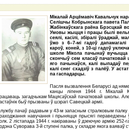
Мікалай Арцёмавіч Кавальчук нарад
Селішчы Кобрынскага павета Пал
Жабінкаўскага раёна Брэсцкай воб
Умовы жыцця і працы былі вельмі
сеялі, касілі, збіралі ўраджай, ма
ўжо з 6–7-мі гадоў дапамагалі 
кароў, коней, з 10-ці гадоў уклю
школе Мікола пачынаў вучыцца 
скончыў сем класаў пачатковай
яго пачынаўся, калі выпадаў пе
калі снег схадзіў з палёў. У аст
па гаспадарцы.
Пасля вызвалення Беларусі ад няме
канцы ліпеня 1944 г. Мікалай 
рацаваць загадчыкам Мацясаўскай пачатковай школы. Але 
астаўнік быў прызваны ў шэрагі Савецкай арміі.
лужбу пачаў радавым у 43-м запасным стралковым палку 
раходжання навучання і прыняцця прысягі пераведзены 
олк. 2 лістапада 1944 г. накіраваны ў дзеючую армію 252-г
рдэна Суворава 3-й ступені палка, у складзе якога ваяваў 