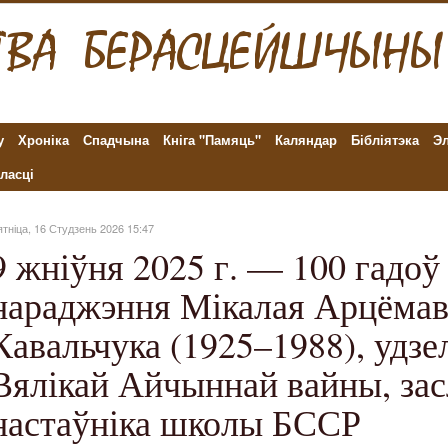
у
Хроніка
Спадчына
Кніга "Памяць"
Каляндар
Бібліятэка
Эл
ласці
тніца, 16 Студзень 2026 15:47
9 жніўня 2025 г. — 100 гадоў 
нараджэння Мікалая Арцёмав
Кавальчука (1925–1988), удзе
Вялікай Айчыннай вайны, за
настаўніка школы БССР