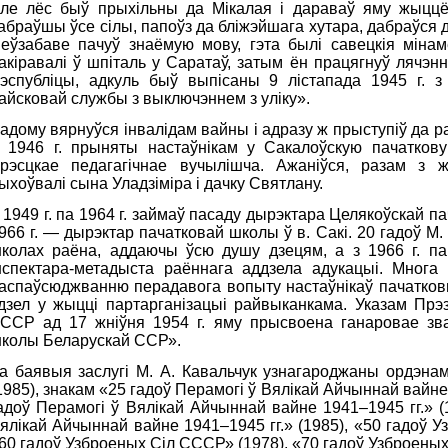
ле лёс быў прыхільны да Мікалая і дараваў яму жыццё
абраўшы ўсе сілы, папоўз да бліжэйшага хутара, дабраўся д
еўзабаве пачуў знаёмую мову, гэта былі савецкія мінам
акіравалі ў шпіталь у Саратаў, затым ён працягнуў лячэ
эспубліцы, адкуль быў выпісаны 9 лістапада 1945 г. 
айсковай службы з выключэннем з уліку».
адому вярнуўся інвалідам вайны і адразу ж прыступіў да 
 1946 г. прыняты настаўнікам у Сакалоўскую пачатков
рэсцкае педагагічнае вучылішча. Ажаніўся, разам з 
ыхоўвалі сына Уладзіміра і дачку Святлану.
 1949 г. па 1964 г. займаў пасаду дырэктара Целякоўскай па
966 г. — дырэктар пачатковай школы ў в. Сакі. 20 гадоў М.
колах раёна, аддаючы ўсю душу дзецям, а з 1966 г. па 
нспектара-метадыста раённага аддзела адукацыі. Многа 
аспаўсюджванню перадавога вопыту настаўнікаў пачатков
дзел у жыцці партарганізацыі райвыканкама. Указам Прэ
ССР ад 17 жніўня 1954 г. яму прысвоена ганаровае зв
колы Беларускай ССР».
а баявыя заслугі М. А. Кавальчук узнагароджаны ордэна
1985), знакам «25 гадоў Перамогі ў Вялікай Айчыннай вайн
адоў Перамогі ў Вялікай Айчыннай вайне 1941–1945 гг.» (
ялікай Айчыннай вайне 1941–1945 гг.» (1985), «50 гадоў 
60 гадоў Узброеных Сіл СССР» (1978), «70 гадоў Узброеных