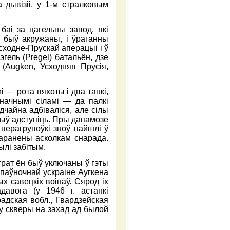
дывізіі, у 1-м стралковым
аі за цагельны завод, які
 быў акружаны, і ўраганны
сходне-Прускай аперацыі і ў
гель (Pregel) батальён, дзе
 (Аugken, Усходняя Прусія,
і — рота пяхоты і два танкі,
начнымі сіламі — да палкі
дчайна адбіваліся, але сілы
быў адступіць. Пры дапамозе
 перагрупоўкі зноў пайшлі ў
паранены асколкам снарада.
ылі забітым.
трат ён быў уключаны ў гэты
а паўночнай ускраіне Аугкена
х савецкіх воінаў. Сярод іх
давога (у 1946 г. астанкі
радская вобл., Гвардзейская
 у скверы на захад ад былой