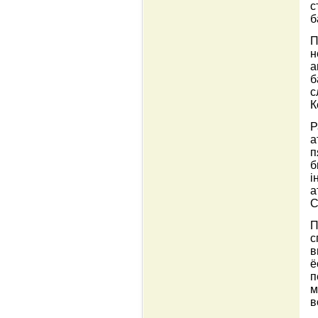
с
б
П
н
а
б
с
К
Р
а
п
б
і
а
С
П
с
в
ё
п
м
в