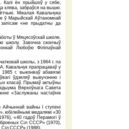
. Калі ён прыйшоў у сябе,
а хлява, забраўся на вышкі.
ётчыкі. Мікалая Кавальчука
нне ў Марыйскай Аўтаномнай
з запісам «не прыдатны да
работы ў Мяцясоўскай школе.
ую школу. Завочна скончыў
жонкай Любоўю Філіпаўнай
чатковай школы, з 1964 г. па
 А. Кавальчук прапрацаваў у
1985 г. выконваў абавязкі
ўвагі ўдзяляў вывучэнню і
ых класаў. Прымаў актыўны
зідыума Вярхоўнага Савета
анне «Заслужаны настаўнік
м Айчыннай вайны I ступені
е», юбілейнымі медалямі «30
1976), «40 гадоў Перамогі ў
Узброеных Сіл СССР» (1970),
 Сіл СССР» (1988).