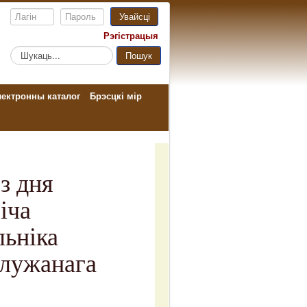
Увайсці
Рэгістрацыя
Пошук...
Пошук
ектронны каталог
Брэсцкі мір
з дня
іча
льніка
служанага