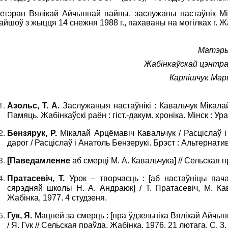
етэран Вялікай Айчыннай вайны, заслужаны настаўнік Мі
айшоў з жыцця 14 снежня 1988 г., пахаваны на могілках г. Ж
Матэры
Жабінкаўскай цэнтра
Карпішчук Мар
Азольс, Т. А.
Заслужаныя настаўнікі : Кавальчук Мікалай 
Памяць. Жабінкаўскі раён : гіст.-дакум. хроніка. Мінск : Ур
Бензярук, Р.
Мікалай Арцёмавіч Кавальчук / Расціслаў і
дарог / Расціслаў і Анатоль Бензерукі. Брэст : Альтернатив
[Паведамленне
аб смерці М. А. Кавальчука] // Сельская п
Пратасевіч, Т.
Урок – творчасць : [аб настаўніцы пач
сярэдняй школы Н. А. Андраюк] / Т. Пратасевіч, М. Кав
Жабінка, 1977. 4 студзеня.
Гук, Я.
Мацней за смерць : [пра ўдзельніка Вялікай Айчын
/ Я. Гук // Сельская праўда. Жабінка, 1976. 21 лютага. С. 3.