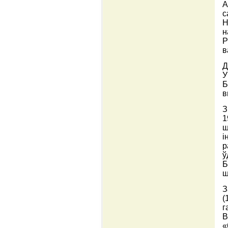
А
с
Н
н
Р
в
Д
У
Б
в
З
1
ш
і
р
ў
Б
ш
З
(
г
В
«