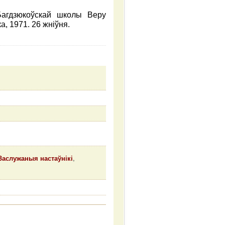
Багдзюкоўскай школы Веру
а, 1971. 26 жніўня.
Заслужаныя настаўнікі
,