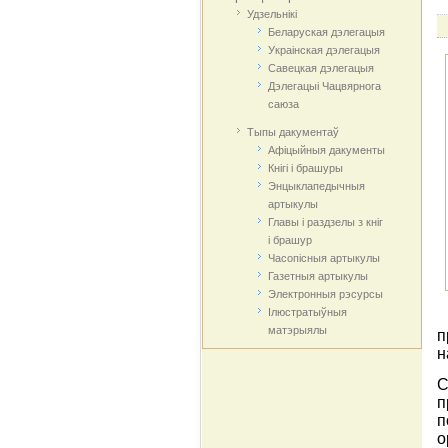
Удзельнікі
Беларуская дэлегацыя
Украінская дэлегацыя
Савецкая дэлегацыя
Дэлегацыі Чацвярнога
саюза
Тыпы дакументаў
Афіцыйныя дакумeнты
Кнігі і брашуры
Энцыклапедычныя
артыкулы
Главы і раздзелы з кніг
і брашур
Часопісныя артыкулы
Газетныя артыкулы
Электронныя рэсурсы
Ілюстратыўныя
матэрыялы
п
н
С
п
п
о