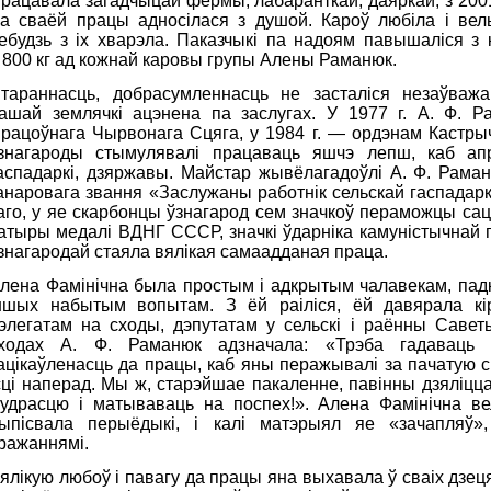
рацавала загадчыцай фермы, лабаранткай, даяркай, з 2001
а сваёй працы адносілася з душой. Кароў любіла і вель
ебудзь з іх хварэла. Паказчыкі па надоям павышаліся з
 800 кг ад кожнай каровы групы Алены Раманюк.
тараннасць, добрасумленнасць не засталіся незаўваж
ашай землячкі ацэнена па заслугах. У 1977 г. А. Ф. 
рацоўнага Чырвонага Сцяга, у 1984 г. — ордэнам Кастры
знагароды стымулявалі працаваць яшчэ лепш, каб апра
аспадаркі, дзяржавы. Майстар жывёлагадоўлі А. Ф. Раман
анаровага звання «Заслужаны работнік сельскай гаспадар
аго, у яе скарбонцы ўзнагарод сем значкоў пераможцы сац
атыры медалі ВДНГ СССР, значкі ўдарніка камуністычнай п
знагародай стаяла вялікая самаадданая праца.
лена Фамінічна была простым і адкрытым чалавекам, пад
ншых набытым вопытам. З ёй раіліся, ёй давярала кір
элегатам на сходы, дэпутатам у сельскі і раённы Савет
ходах А. Ф. Раманюк адзначала: «Трэба гадаваць 
ацікаўленасць да працы, каб яны перажывалі за пачатую с
сці наперад. Мы ж, старэйшае пакаленне, павінны дзяліц
удрасцю і матываваць на поспех!». Алена Фамінічна ве
ыпісвала перыёдыкі, і калі матэрыял яе «зачапляў»,
ражаннямі.
ялікую любоў і павагу да працы яна выхавала ў сваіх дзе