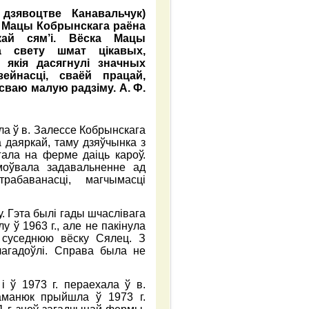
дзявоцтве Канавальчук)
в. Мацы Кобрынскага раёна
кай сям’і. Вёска Мацы
 свету шмат цікавых,
 якія дасягнулі значных
йнасці, сваёй працай,
сваю малую радзіму. А. Ф.
ла ў в. Залессе Кобрынскага
а даяркай, таму дзяўчынка з
гала на ферме даіць кароў.
оўвала задавальненне ад
рабаванасці, магчымасці
. Гэта былі гады шчаслівага
у ў 1963 г., але не пакінула
 суседнюю вёску Сялец. З
агадоўлі. Справа была не
 ў 1973 г. пераехала ў в.
аманюк прыйшла ў 1973 г.