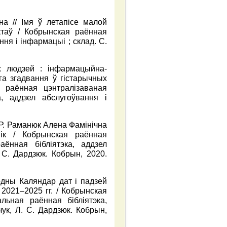
а // Імя ў летапісе малой
ектаў / Кобрынская раённая
ння і інфармацыі ; склад. С.
іх людзей : інфармацыйна-
га згадвання ў гістарычных
 раённая цэнтралізаваная
а, аддзел абслугоўвання і
СР. Раманюк Алена Фамінічна
ік / Кобрынская раённая
аённая бібліятэка, аддзел
. С. Дардзюк. Кобрын, 2020.
одны Каляндар дат і падзей
2021–2025 гг. / Кобрынская
альная раённая бібліятэка,
чук, Л. С. Дардзюк. Кобрын,