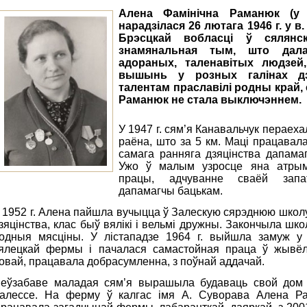
Алена Фамінічна Раманюк (у 
нарадзілася 26 лютага 1946 г. у 
Брэсцкай вобласці ў сялянс
знамянальная тым, што дала
адораных, таленавітых людзей,
вышынь у розных галінах дзе
талентам праславілі родны край, 
Раманюк не стала выключэннем.
У 1947 г. сям’я Канавальчук пераеха
раёна, што за 5 км. Маці працавал
самага ранняга дзяцінства дапама
Ужо ў малым узросце яна атрым
працы, адчуванне сваёй запат
дапамагчы бацькам.
 1952 г. Алена пайшла вучыцца ў Залескую сярэднюю школу
зяцінства, клас быў вялікі і вельмі дружны. Закончыла школ
одныя мясціны. У лістападзе 1964 г. выйшла замуж у
ялецкай фермы і пачалася самастойная праца ў жывёл
овай, працавала добрасумленна, з поўнай аддачай.
еўзабаве маладая сям’я вырашыла будаваць свой дом і
алессе. На ферму ў калгас імя А. Суворава Алена Р