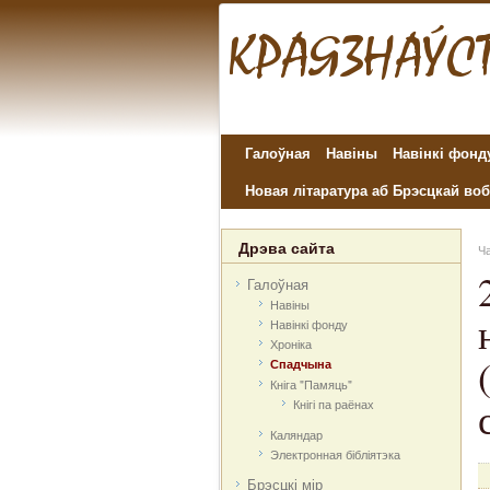
Галоўная
Навіны
Навінкі фонд
Новая літаратура аб Брэсцкай воб
Дрэва сайта
Ча
Галоўная
Навіны
Навінкі фонду
Хроніка
Спадчына
Кніга "Памяць"
Кнігі па раёнах
Каляндар
Электронная бібліятэка
Брэсцкі мір