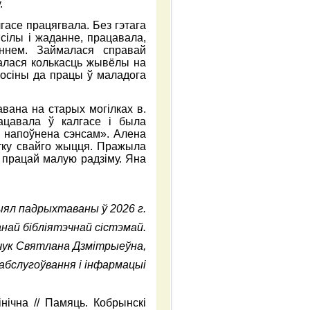
.
гасе працягвала. Без гэтага
сілы і жаданне, працавала,
ннем. Займалася справай
шалася колькасць жывёлы на
носіны да працы ў маладога
вана на старых могілках в.
цавала ў калгасе і была
ь напоўнена сэнсам». Алена
тку свайго жыцця. Пражыла
 працай малую радзіму. Яна
ял падрыхтаваны ў 2026 г.
най бібліятэчнай сістэмай.
чук Святлана Дзмітрыеўна,
 абслугоўвання і інфармацыі
нічна // Памяць. Кобрынскі