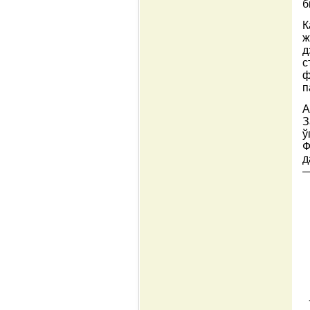
б
К
ж
д
с
ф
п
А
З
ў
Ф
д
—