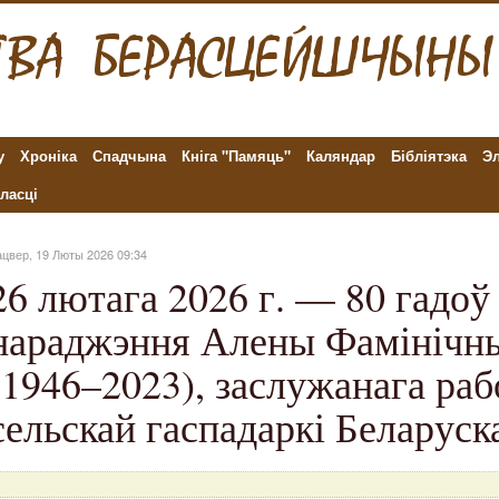
у
Хроніка
Спадчына
Кніга "Памяць"
Каляндар
Бібліятэка
Эл
ласці
цвер, 19 Люты 2026 09:34
26 лютага 2026 г. — 80 гадоў 
нараджэння Алены Фамінічн
(1946–2023), заслужанага раб
сельскай гаспадаркі Беларус