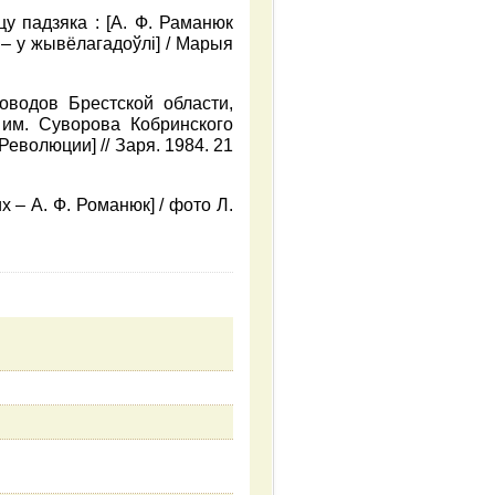
цу падзяка : [А. Ф. Раманюк
– у жывёлагадоўлі] / Марыя
оводов Брестской области,
 им. Суворова Кобринского
еволюции] // Заря. 1984. 21
 – А. Ф. Романюк] / фото Л.