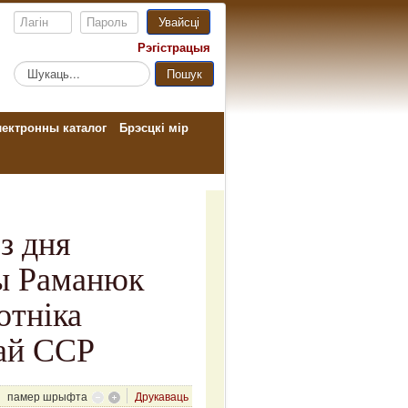
Увайсці
Рэгістрацыя
Пошук...
Пошук
ектронны каталог
Брэсцкі мір
з дня
ы Раманюк
отніка
кай ССР
памер шрыфта
Друкаваць