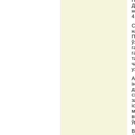
П
Д
н
4
С
н
П
ў
г
г
т
ч
у
А
і
д
с
з
і
м
в
ў
В