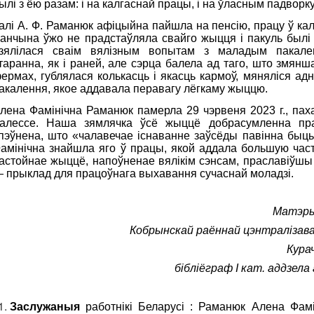
ылі з ёю разам: і на калгаснай працы, і на ўласным падворку
алі А. Ф. Раманюк афіцыйна пайшла на пенсію, працу ў кал
анчына ўжо не прадстаўляла свайго жыцця і пакуль былі 
зялілася сваім вялізным вопытам з маладым пакале
таранна, як і раней, але сэрца балела ад таго, што змян
ермах, гублялася колькасць і якасць кармоў, мяняліся ад
акалення, якое аддавала перавагу лёгкаму жыццю.
лена Фамінічна Раманюк памерла 29 чэрвеня 2023 г., паха
алессе. Наша зямлячка ўсё жыццё добрасумленна пра
пэўнена, што «чалавечае існаванне заўсёды павінна быц
амінічна знайшла яго ў працы, якой аддала большую час
астойнае жыццё, напоўненае вялікім сэнсам, праславіўшы
 прыклад для працоўнага выхавання сучаснай моладзі.
Матэры
Кобрынскай раённай цэнтралізава
Кура
бібліёграф I кат. аддзела
Заслужаныя
работнікі Беларусі : Раманюк Алена Фамі