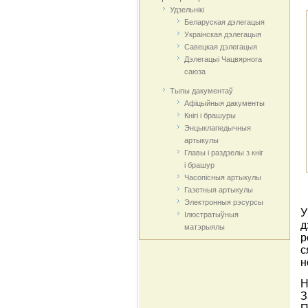
Удзельнікі
Беларуская дэлегацыя
Украінская дэлегацыя
Савецкая дэлегацыя
Дэлегацыі Чацвярнога
саюза
Тыпы дакументаў
Афіцыйныя дакумeнты
Кнігі і брашуры
Энцыклапедычныя
артыкулы
Главы і раздзелы з кніг
і брашур
Часопісныя артыкулы
Газетныя артыкулы
Электронныя рэсурсы
У
Ілюстратыўныя
д
матэрыялы
р
с
н
Н
З