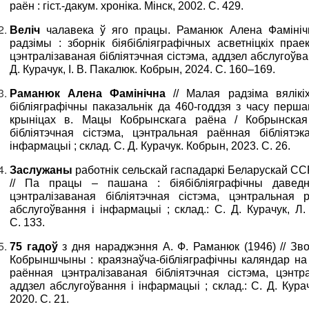
раён : гіст.-дакум. хроніка. Мінск, 2002. С. 429.
Веліч
чалавека ў яго працы. Раманюк Алена Фамінічн
радзімы : зборнік біябібліяграфічных асветніцкіх пра
цэнтралізаваная бібліятэчная сістэма, аддзел абслугоўва
Д. Курачук, І. В. Пакалюк. Кобрын, 2024. С. 160–169.
Раманюк Алена Фамінічна
// Малая радзіма вялік
бібліяграфічны паказальнік да 460-годдзя з часу перша
крыніцах в. Мацы Кобрынскага раёна / Кобрынская
бібліятэчная сістэма, цэнтральная раённая бібліятэк
інфармацыі ; склад. С. Д. Курачук. Кобрын, 2023. С. 26.
Заслужаны
работнік сельскай гаспадаркі Беларускай С
// Па працы – пашана : біябібліяграфічны даведн
цэнтралізаваная бібліятэчная сістэма, цэнтральная р
абслугоўвання і інфармацыі ; склад.: С. Д. Курачук, Л
С. 133.
75 гадоў
з дня нараджэння А. Ф. Раманюк (1946) // Зв
Кобрыншчыны : краязнаўча-бібліяграфічны каляндар на 
раённая цэнтралізаваная бібліятэчная сістэма, цэнтр
аддзел абслугоўвання і інфармацыі ; склад.: С. Д. Кура
2020. С. 21.