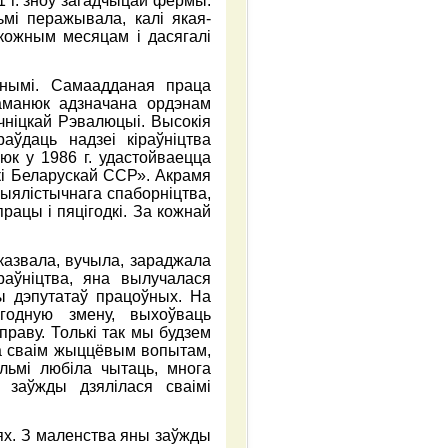
 г. зноў загадчыцай фермы.
мі перажывала, калі якая-
 кожным месяцам і дасягалі
анымі. Самаадданая праца
Раманюк адзначана ордэнам
чніцкай Рэвалюцыі. Высокія
ўдаць надзеі кіраўніцтва
юк у 1986 г. удастойваецца
кі Беларускай ССР». Акрамя
ыялістычнага спаборніцтва,
рацы і пяцігодкі. За кожнай
казвала, вучыла, зараджала
аўніцтва, яна вылучалася
ы дэпутатаў працоўных. На
годную змену, выхоўваць
праву. Толькі так мы будзем
ца сваім жыццёвым вопытам,
льмі любіла чытаць, многа
 заўжды дзялілася сваімі
цях. З маленства яны заўжды