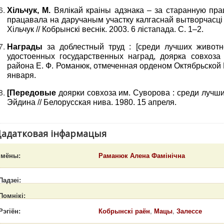
Хільчук, М.
Вялікай краіны адзнака – за старанную пра
працавала на даручаным участку калгаснай вытворчасці 
Хільчук // Кобрынскі веснік. 2003. 6 лістапада. С. 1–2.
Награды
за доблестный труд : [среди лучших животн
удостоенных государственных наград, доярка совхоза
района Е. Ф. Романюк, отмеченная орденом Октябрьской Р
января.
[Передовые
доярки совхоза им. Суворова : среди лучших
Эйдина // Белорусская нива. 1980. 15 апреля.
адатковая інфармацыя
Імёны:
Раманюк Алена Фамінічна
Падзеі:
Помнікі:
Рэгіён:
Кобрынскі раён
,
Мацы
,
Залессе