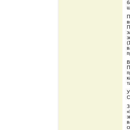
б
ш
П
в
П
э
з
(
в
п
В
П
п
к
т
У
С
З
«
з
в
с