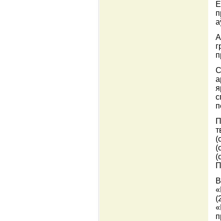
Е
п
а
А
г
п
С
а
я
с
п
П
т
(
(
(
П
В
«
(
«
п