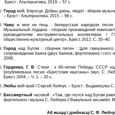
Брест : Альтернатива, 2019. – 57 с.
Горад
мой, Бярэсце. Добры дзень, людзі! : зборнік музы
– Брэст : Альтернатива, 2015. – 98 с.
Чаму
ж мне не пець : белорусская народная песня /
Музыкальный подарок : сборник произведений композит
руководителям инструментальных коллективов / Г
общественно-культурный центр». Брест, 2012. С. 35–40.
Город
над Бугом : сборник песен : [для смешанного 
сопровождении баяна (двух баянов, фортепиано) / сост. и р
2008.
Гордеева, Г. В.
Стихи : к 60-летию Победы СССР на
[опубликована песня «Брестские каштаны» (муз. С. Любч
Брест, 2004. – Ч. 1. – 20 с.
Любы
мой край / Сяргей Любчук. – Брэст : Выдавецтва С. 
Бессмертный
часовой : «Там, где гнутся над Бугом ракит
фортепьяно / музыка С. Любчука // Вакальныя ансамблі. Мі
Аб жыцці і дзейнасці С. Ф. Любч