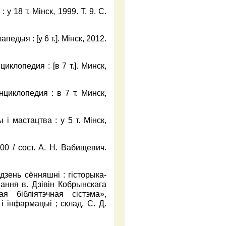
у 18 т. Мінск, 1999. Т. 9. С.
педыя : [у 6 т.]. Мінск, 2012.
иклопедия : [в 7 т.]. Минск,
нциклопедия : в 7 т. Минск,
і мастацтва : у 5 т. Мінск,
000 / сост. А. Н. Вабищевич.
 дзень сённяшні : гісторыка-
ання в. Дзівін Кобрынскага
 бібліятэчная сістэма»,
і інфармацыі ; склад. С. Д.