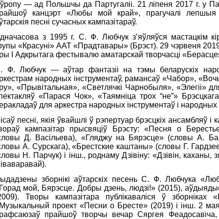
ўропу — ад Польшчы да Партугаліі. 21 лiпеня 2017 г. у 
райшоў канцэрт «Любы мой край», прагучалі лепшыя п
ўтарскія песні сучасных кампазітараў.
дначасова з 1995 г. С. Ф. Любчук з’яўляўся мастацкім к
рупы «Красуні» ААТ «Прадтавары» (Брэст). 29 чэрвеня 2019 
ры I Адкрытага фестывалю аматарскай творчасцi «Берасце
. Ф. Любчук — аўтар фантазіi на тэмы беларускіх нар
ркестрам народных інструментаў, рамансаў «Чабор», «Воч
ру», «Прывітальная», «Светлячкі Чарнобыля», «Элегіі» для
пектакляў «Парася Чок», «Таямніца трох “не”» Брэсцкага
еракладаў для аркестра народных інструментаў і народных 
ісаў песні, якія ўвайшлі ў рэпертуар брэсцкіх ансамбляў і 
вораў кампазітар прысвяціў Брэсту: «Песня о Бересть
словы Д. Васільева), «Гляджу на Бярэсце» (словы А. Баб
словы А. Сурскага), «Брестские каштаны» (словы Г. Гардзе
словы Н. Парчук) і інш., роднаму Дзівіну: «Дзівін, каханы
іваваравай).
ыдадзены зборнікі аўтарскіх песень С. Ф. Любчука «Люб
Горад мой, Бярэсце. Добры дзень, людзі!» (2015), аўдыяд
2009). Творы кампазітара публікаваліся ў зборніках 
Музыкальный проект «Песни о Бресте» (2019) i iнш. 2 мая
рафсаюзаў прайшоў творчы вечар Сяргея Феадосавіча,