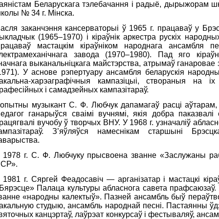
аяністам Беларускага тэлебачання і радыё, дырыжорам ш
колы № 34 г. Мінска.
асля заканчэння кансерваторыі ў 1965 г. працаваў у Бр
ыкладчык (1965–1970) і кіраўнік аркестра рускiх народны
рацаваў мастацкім кіраўніком народнага ансамбля пе
лектрамеханічнага завода (1970–1980). Пад яго кіраў
начнага выканальніцкага майстэрства, атрымаў ганаровае
1971). У аснове рэпертуару ансамбля беларускія народны
акальна-харэаграфічныя кампазіцыі, створаныя на іх 
рафесійных і самадзейных кампазітараў.
опытны музыкант С. Ф. Любчук дапамагаў расці аўтарам, я
едагог ганарыўся сваімі вучнямі, якія добра паказвалі
рацягвалі вучобу ў творчых ВНУ. У 1968 г. узначаліў абла
ампазітараў. З’яўляўся намеснікам старшыні Брэсцк
аварыства.
 1978 г. С. Ф. Любчуку прысвоена званне «Заслужаны ра
СР».
 1981 г. Сяргей Феадосавіч — арганізатар і мастацкі кіра
Бярэсце» Палаца культуры абласнога савета прафсаюзаў. 
ванне «народны калектыў». Пазней ансамбль быў пераўтв
акальную студыю, ансамбль народнай песнi. Пастаянны ўдз
вяточных канцэртаў, лаўрэат конкурсаў і фестываляў, ансам