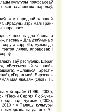
Палацы культуры прафсаюзаў
есні славянскіх народаў,
іраўніком народнай харавой
г. «Красуні» атрымалi Гран-
я запрашае».
одных песень для баяна з
ы», песень «Шла дзяўчына з
 хору а сарреllа, музыкі да
 тэатра лялек, апрацовак і
хораў.
калектываў рэспублікі. Шэраг
е», «Бессменный часовой»
іцкага), «Славься, Брест!»
евай), «Горад мой, Бярэсце»
, зямля мая любая» (словы Н.
ы мой край» (1996; 2000),
ыск «Песни Сергея Любчука»
«Город над Бугом» (2008),
 2010 г. у Палацы культуры
 прымеркаваны да яго 70-