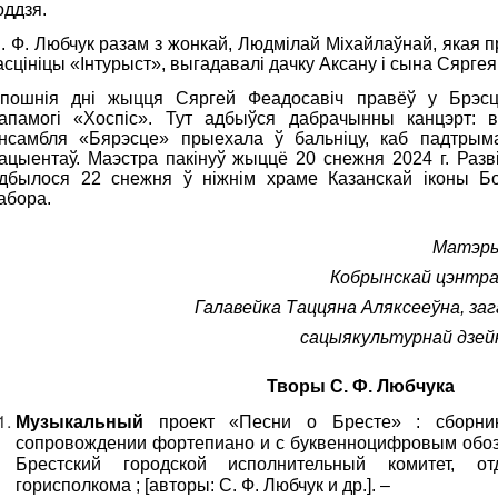
оддзя.
. Ф. Любчук разам з жонкай, Людмілай Міхайлаўнай, якая 
асцініцы «Інтурыст», выгадавалі дачку Аксану і сына Сяргея
пошнія дні жыцця Сяргей Феадосавіч правёў у Брэсц
апамогі «Хоспіс». Тут адбыўся дабрачынны канцэрт: в
нсамбля «Бярэсце» прыехала ў бальніцу, каб падтрымац
ацыентаў. Маэстра пакінуў жыццё 20 снежня 2024 г. Раз
дбылося 22 снежня ў ніжнім храме Казанскай іконы Бо
абора.
Матэры
Кобрынскай цэнтра
Галавейка Таццяна Аляксееўна, за
сацыякультурнай дзей
Творы С. Ф. Любчука
Музыкальный
проект «Песни о Бресте» : сборник
сопровождении фортепиано и с буквенноцифровым обоз
Брестский городской исполнительный комитет, от
горисполкома ; [авторы: С. Ф. Любчук и др.]. –