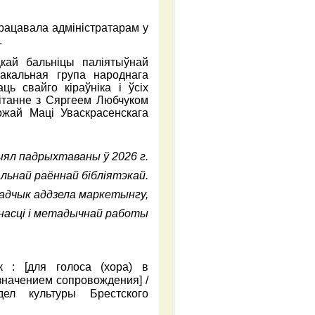
працавала адміністратарам у
.
кай бальніцы паліятыўнай
акальная група народнага
ь свайго кіраўніка і ўсіх
вітанне з Сяргеем Любчуком
жай Маці Уваскрасенскага
ял падрыхтаваны ў 2026 г.
льнай раённай бібліятэкай.
гадчык аддзела маркетынгу,
насці і метадычнай работы
 : [для голоса (хора) в
начением сопровождения] /
дел культуры Брестского