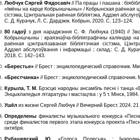
Любчук Сяргей Фядосавіч
// Па працы і пашана : біябіб
«Імёны на карце Кобрыншчыны» / Кобрынская раённая цэ
сістэма, Цэнтральная раённая бібліятэка, Аддзел абслугоў
С. Д. Курачук, Л. С. Дардзюк. Кобрын, 2020. С. 123–124.
80 гадоў
з дня нараджэння С. Ф. Любчука (1940) // Зв
Кобрыншчыны : краязнаўча-бібліяграфічны каляндар на 
раённая цэнтралізаваная бібліятэчная сістэма, Цэнтр
Аддзел абслугоўвання і інфармацыі ; склад.: С. Д. Кура
2018. С. 142–143.
«Берестье»
// Брест : энциклопедический справочник. Мин
«Брестчанка»
// Брест : энциклопедический справочник. М
Курыла, Т. М.
Брэсцкі народны ансамбль песні і танца «Бр
Энцыклапедыя літаратуры і мастацтва : у 5 т. Мінск, 1984. Т
Ушёл
из жизни Сергей Любчук // Вечерний Брест. 2024. 21
Определены
финалисты музыкального конкурса «Песни 
среди финалистов первого этапа конкурса проекта «Песни 
октября.
Рубашевский, Ю.
«Голоса Полесья» : [народн