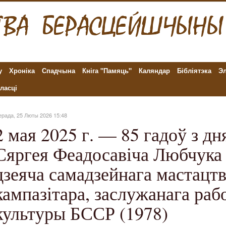
у
Хроніка
Спадчына
Кніга "Памяць"
Каляндар
Бібліятэка
Эл
ласці
ерада, 25 Люты 2026 15:48
2 мая 2025 г. — 85 гадоў з д
Сяргея Феадосавіча Любчука 
дзеяча самадзейнага мастацтв
кампазітара, заслужанага раб
культуры БССР (1978)