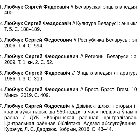
Любчук Сяргей Фядосавіч
// Беларуская энцыклапедыя : 
400.
Любчук Сяргей Феадосавіч
// Культура Беларусі : энцыкла
Т. 5. С. 188–189.
Любчук Сергей Федосович
// Республика Беларусь : энц
2006. Т. 4. С. 594.
Любчук Сергей Феодосьевич
// Регионы Беларуси : э
2009. Т. 1, кн. 2. С. 52.
Любчук Сяргей Фядосавіч
// Энцыклапедыя літаратуры 
1986. Т. 3. С. 319.
Любчук Сергей Феодосьевич
// Брест. Брэст. Brest. 1
Минск, 2019. С. 409.
Любчук Сяргей Фядосавіч
// Дзівінскі шлях: гісторыя і
краязнаўчы нарыс да 550-годдзя з часу першага ўпамін
раёна / ДУК «Кобрынская раённая цэнтралізаваная
Цэнтральная раённая бібліятэка, Аддзел абслугоўвання 
Курачук, Л. С. Дардзюк. Кобрын, 2016. С. 43–44.