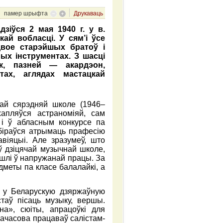
памер шрыфта
Друкаваць
зіўся 2 мая 1940 г. у в.
ай вобласці. У сям’і ўсе
 двое старэйшых братоў і
ных інструментах. З шасці
ік, пазней — акардэон,
тах, аглядах мастацкай
кай сярэдняй школе (1946–
хапляўся астраноміяй, сам
 і ў абласным конкурсе па
біраўся атрымаць прафесію
віяцыі. Але зразумеў, што
ў дзiцячай музычнай школе,
шлі ў напружанай працы. За
меты па класе балалайкі, а
ў у Беларускую дзяржаўную
таў пісаць музыку, вершы.
а», сюіты, апрацоўкі для
начасова працаваў салістам-