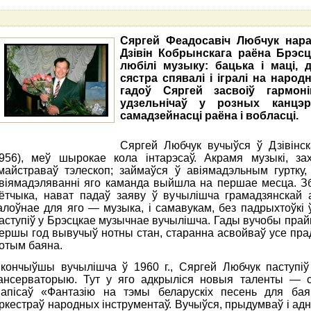
Сяргей Феадосавіч Любчук нарад
Дзівін Кобрынскага раёна Брэсцк
любілі музыку: бацька i маці,
сястра спявалі і ігралі на народ
гадоў Сяргей засвоіў гармон
удзельнічаў у розных канцэр
самадзейнасці раёна і вобласці.
Сяргей Любчук вучыўся ў Дзівінс
956), меў шырокае кола інтарэсаў. Акрамя музыкі, за
майстраваў тэлескоп; займаўся ў авіямадэльным гуртку,
віямадэляванні яго каманда выйшла на першае месца. З
ётчыка, нават падаў заяву ў вучылішча грамадзянскай а
алоўнае для яго — музыка, і самавукам, без падрыхтоўкi 
аступіў у Брэсцкае музычнае вучылішча. Гады вучобы прай
ершы год вывучыў нотны стан, старанна асвойваў усе прад
отым баяна.
кончыўшы вучылішча ў 1960 г., Сяргей Любчук паступі
ансерваторыю. Тут у яго адкрыліся новыя таленты — с
апісаў «Фантазію на тэмы беларускіх песень для баян
ркестраў народных інструментаў. Вучыўся, прыдумваў і ад