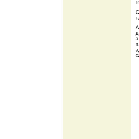
г
С
г
А
д
а
п
а
с