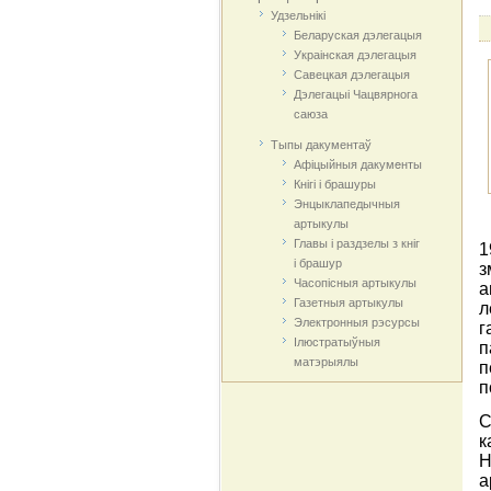
Удзельнікі
Беларуская дэлегацыя
Украінская дэлегацыя
Савецкая дэлегацыя
Дэлегацыі Чацвярнога
саюза
Тыпы дакументаў
Афіцыйныя дакумeнты
Кнігі і брашуры
Энцыклапедычныя
артыкулы
Главы і раздзелы з кніг
1
і брашур
з
Часопісныя артыкулы
а
Газетныя артыкулы
л
Электронныя рэсурсы
г
Ілюстратыўныя
п
матэрыялы
п
п
С
к
Н
а