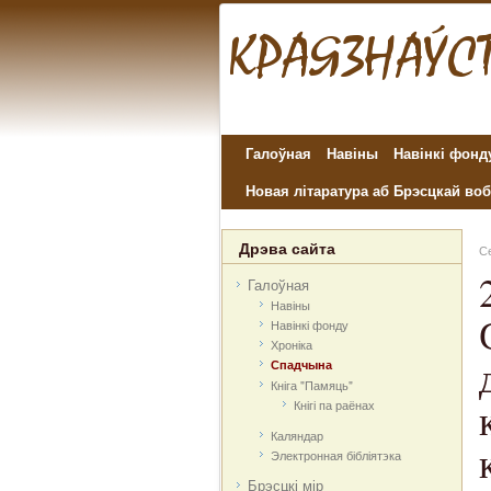
Галоўная
Навіны
Навінкі фонд
Новая літаратура аб Брэсцкай воб
Дрэва сайта
С
Галоўная
Навіны
Навінкі фонду
Хроніка
Спадчына
Кніга "Памяць"
Кнігі па раёнах
Каляндар
Электронная бібліятэка
Брэсцкі мір