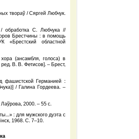
чных твораў / Сяргей Любчук.
 обработка С. Любчука //
оров Брестчины : в помощь
УК «Брестский областной
хора (ансамбля, голоса) в
ед. В. В. Фетисов]. – Брест,
д фашистской Германией :
ука)] / Галина Гордеева. –
Лаўрова, 2000. – 55 с.
ы...» : для мужского дуэта с
нск, 1968. С. 7–10.
ука