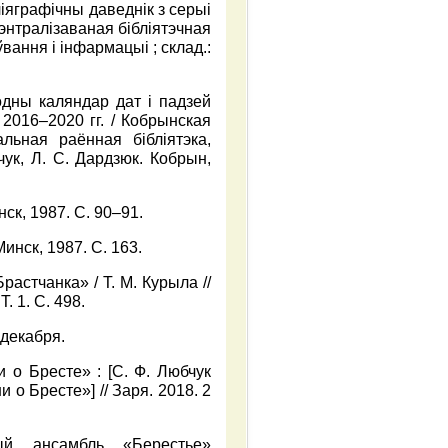
ліяграфічны даведнік з серыі
нтралізаваная бібліятэчная
вання і інфармацыі ; склад.:
одны каляндар дат і падзей
2016–2020 гг. / Кобрынская
альная раённая бібліятэка,
чук, Л. С. Дардзюк. Кобрын,
ск, 1987. С. 90–91.
инск, 1987. С. 163.
астчанка» / Т. М. Курыла //
. 1. С. 498.
 декабря.
о Бресте» : [С. Ф. Любчук
о Бресте»] // Заря. 2018. 2
ый ансамбль «Берестье»