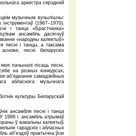
кольнага аркестра сярэдняй
эсцкім музычным вучылішчы:
х інструментаў (1967–1970).
сні і танца «Брастчанка»
ніцтвам ансамбль дасягнуў
 званне «народны калектыў»
я песні і танцы, а таксама
аснове, песні беларускіх
кія пачыналі пісаць песні.
 сябе на розных конкурсах,
сное аб’яднанне самадзейных
ага абласнога музычнага
ботнік культуры Беларускай
ўнік ансамбля песні і танца
У 1986 г. ансамбль атрымаў
ораны ў вакальны калектыў,
ельнік гарадскіх і абласных
бль аб’ездзіў практычна ўсю