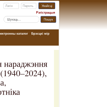
Увайсці
Рэгістрацыя
Пошук...
Пошук
ектронны каталог
Брэсцкі мір
ня нараджэння
(1940–2024),
а,
отніка