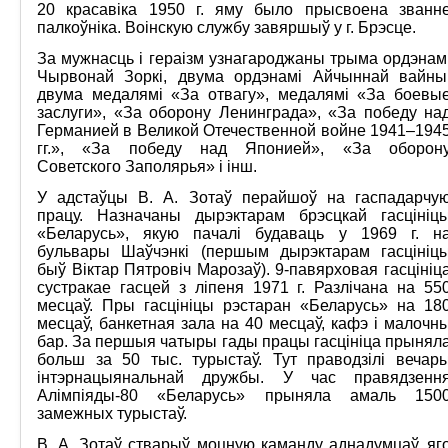
20 красавіка 1950 г. яму было прысвоена званн
палкоўніка. Воінскую службу завяршыў у г. Брэсце.
За мужнасць і гераізм узнагароджаны трыма ордэнам
Чырвонай Зоркі, двума ордэнамі Айчыннай вайны
двума медалямі «За отвагу», медалямі «За боевы
заслуги», «За оборону Ленинграда», «За победу на
Германией в Великой Отечественной войне 1941–194
гг.», «За победу над Японией», «За оборон
Советского Заполярья» і інш.
У адстаўцы В. А. Зотаў перайшоў на гаспадарчу
працу. Назначаны дырэктарам брэсцкай гасцініц
«Беларусь», якую пачалі будаваць у 1969 г. н
бульвары Шаўчэнкі (першым дырэктарам гасцініц
быў Віктар Пятровіч Марозаў). 9-павярховая гасцініц
сустракае гасцей з ліпеня 1971 г. Разлічана на 55
месцаў. Пры гасцініцы рэстаран «Беларусь» на 18
месцаў, банкетная зала на 40 месцаў, кафэ і малочн
бар. За першыя чатыры гады працы гасцініца прынял
больш за 50 тыс. турыстаў. Тут праводзілі вечар
інтэрнацыянальнай дружбы. У час правядзенн
Алімпіяды-80 «Беларусь» прыняла амаль 150
замежных турыстаў.
В. А. Зотаў стварыў моцную каманду аднадумцаў, яг