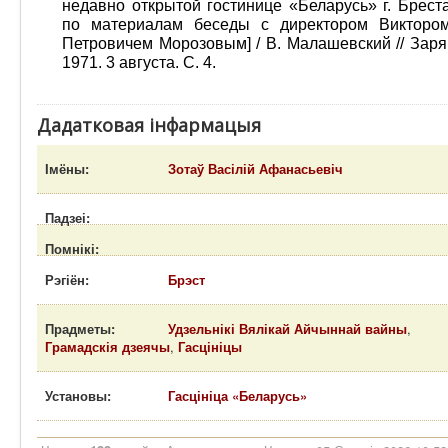
недавно открытой гостинице «Беларусь» г. Брест
по материалам беседы с директором Викторо
Петровичем Морозовым] / В. Малашевский // Заря
1971. 3 августа. С. 4.
Дадатковая інфармацыя
Імёны:
Зотаў Васілій Афанасьевіч
Падзеі:
Помнікі:
Рэгіён:
Брэст
Прадметы:
Удзельнікі Вялікай Айчыннай вайны
,
Грамадскія дзеячы
,
Гасцініцы
Установы:
Гасцініца «Беларусь»