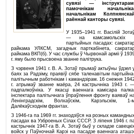
сувязі — інструктарам
памочнікам начальніка
начальнікам Колпнянска
раённай канторы сувязі.
У 1935–1941 гг. Васілій Зота
— на камсамольскіх 
партыйных пасадах: сакрата
райкама УЛКСМ, загадчык парткабінета, сакрата
райкама ВКП(б). У час службы ў Чырвонай арміі ў 193
г. яму было прысвоена званне палітрука.
З чэрвеня 1941 г. В. А. Зотаў прымаў актыўны ўдзел 
баях за Радзіму, праявіў сябе таленавітым партыйна
палітычным работнікам і камандзірам. 16 снежня 194
г. атрымаў званне маёра, 24 кастрычніка 1943 г. 
падпалкоўніка. У якасці ваеннага камісара палка
інспектара палітычнага ўпраўлення фронту ваяваў н
Ленінградскім, Волхаўскім, Карэльскім, 1-
Далёкаўсходнім франтах.
З 1946-га па 1969 гг. знаходзіўся на розных камандны
пасадах ва Узброеных Сілах СССР. З ліпеня 1946 г. п
кастрычнік 1947-га В. А. Зотаў быў у складзе савецкі
войск у Паўночнай Карэі на пасадзе ваеннага аташэ