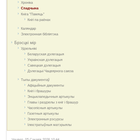
Хроніка
Спадчына
Кніга "Памяць"
Кнігі па раёнах
Каляндар
Электронная бібліятэка
Брэсцкі мір
Удзельнікі
Беларуская дэлегацыя
Украінская дэлегацыя
Савецкая дэлегацыя
Дэлегацыі Чацвярнога саюза
Тыпы дакументаў
Афіцыйныя дакумeнты
Кнігі і брашуры
Энцыклапедычныя артыкулы
Главы і раздзелы з кніг і брашур
Часопісныя артыкулы
Газетныя артыкулы
Электронныя рэсурсы
Ілюстратыўныя матэрыялы
Чацвер, 05 Сакавік 2026 10:44