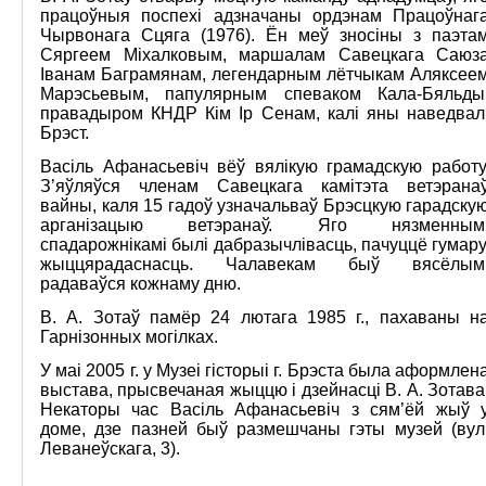
працоўныя поспехі адзначаны ордэнам Працоўнаг
Чырвонага Сцяга (1976). Ён меў зносіны з паэта
Сяргеем Міхалковым, маршалам Савецкага Саюз
Іванам Баграмянам, легендарным лётчыкам Аляксее
Марэсьевым, папулярным спеваком Кала-Бяльды
правадыром КНДР Кім Ір Сенам, калі яны наведвал
Брэст.
Васіль Афанасьевіч вёў вялікую грамадскую работу
З’яўляўся членам Савецкага камітэта ветэрана
вайны, каля 15 гадоў узначальваў Брэсцкую гарадску
арганізацыю ветэранаў. Яго нязменным
спадарожнікамі былі дабразычлівасць, пачуццё гумару
жыццярадаснасць. Чалавекам быў вясёлым
радаваўся кожнаму дню.
В. А. Зотаў памёр 24 лютага 1985 г., пахаваны н
Гарнізонных могілках.
У маі 2005 г. у Музеі гісторыі г. Брэста была аформлен
выстава, прысвечаная жыццю і дзейнасці В. А. Зотава
Некаторы час Васіль Афанасьевіч з сям’ёй жыў 
доме, дзе пазней быў размешчаны гэты музей (вул
Леванеўскага, 3).