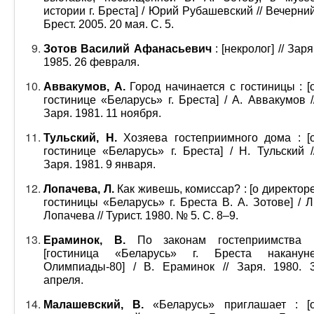
истории г. Бреста] / Юрий Рубашевский // Вечерни
Брест. 2005. 20 мая. С. 5.
Зотов Василий Афанасьевич
: [некролог] // Заря
1985. 26 февраля.
Аввакумов, А.
Город начинается с гостиницы : [
гостинице «Беларусь» г. Бреста] / А. Аввакумов /
Заря. 1981. 11 ноября.
Тульский, Н.
Хозяева гостеприимного дома : [
гостинице «Беларусь» г. Бреста] / Н. Тульский /
Заря. 1981. 9 января.
Лопачева, Л.
Как живешь, комиссар? : [о директор
гостиницы «Беларусь» г. Бреста В. А. Зотове] / Л
Лопачева // Турист. 1980. № 5. С. 8–9.
Ераминок, В.
По законам гостеприимства 
[гостиница «Беларусь» г. Бреста наканун
Олимпиады-80] / В. Ераминок // Заря. 1980. 
апреля.
Малашевский, В.
«Беларусь» приглашает : [