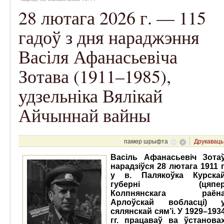
28 лютага 2026 г. — 115
гадоў з дня нараджэння
Васіля Афанасьевіча
Зотава (1911–1985),
удзельніка Вялікай
Айчыннай вайны
памер шрыфта
Друкаваць
Васіль Афанасьевіч Зота
нарадзіўся 28 лютага 1911 г
у в. Палякоўка Курска
губерні (цяпе
Колпнянскага раён
Арлоўскай вобласці) 
сялянскай сям’і. У 1929–193
гг. працаваў ва ўстанова