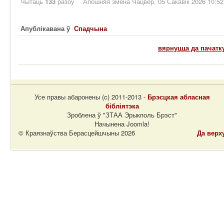
Чытаць
133
разоў
Апошняя змена Чацвер, 05 Сакавік 2026 10:52
Апублікавана ў
Спадчына
вярнуцца да пачатк
Усе правы абаронены (c) 2011-2013 -
Брэсцкая абласная
бібліятэка
Зроблена ў "ЗТАА Эрыкполь Брэст"
Начынена Joomla!
© Краязнаўства Берасцейшчыны 2026
Да верх