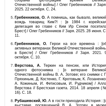
собраны фотографии времен Велико
Отечественной войны] / Олег Гребенников // Заря
2025. 22 октября. С. 24.
Гребенников, О.
А помнишь, как бывало, велики
вождь товарищ Ким?! : [в 1984 г. корейска
делегация во главе с Ким Ир Сеном посетил
Брест] / Олег Гребенников // Заря. 2025. 28 июня. С
11.
Гребенников, О.
Герои на все времена : [о
активных ветеранах Великой Отечественной войн
в Бресте] / Олег Гребенников // Заря. 2021. 
октября. С. 10.
Верстова, А.
Теркин на пенсии, или Истори
одного фотоснимка : [о ветеране Велико
Отечественной войны В. А. Зотове; его снимки с Г
Пряхиным, Д. Костенко, Г. Кротовым, К. Лозаненко
А. Кожиным, И. Фетисовым, И. Рудчиком] / Алл
Верстова // Брестская газета. 2014. 18 апреля (
16). С. 18.
Рубашевский, Ю.
А в гости приходила История : [
выставке, посвященной В. А. Зотову, в музе