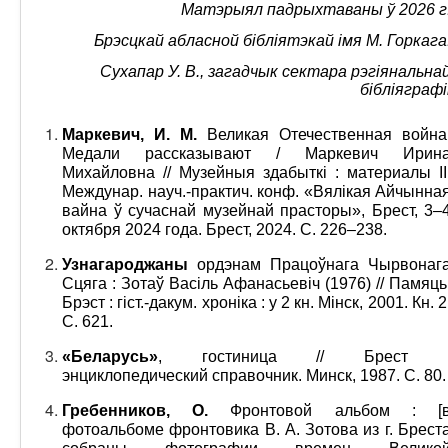
Матэрыял падрыхтаваны ў 2026 г
Брэсцкай абласной б
i
бл
i
ятэкай
i
мя М. Горкага
Сухапар У. В., загадчык сектара рэгіянальна
б
i
бл
i
яграф
i
Маркевич, И. М.
Великая Отечественная война
Медали рассказывают / Маркевич Ирин
Михайловна // Музейныя здабыткі : материалы II
Междунар. науч.-практич. конф. «Вялікая Айчынна
вайна ў сучаснай музейнай прасторы», Брест, 3–
октября 2024 года. Брест, 2024. С. 226–238.
Узнагароджаны
ордэнам Працоўнага Чырвонаг
Сцяга : Зотаў Васіль Афанасьевіч (1976) // Памяць
Брэст : гіст.-дакум. хроніка : у 2 кн. Мінск, 2001. Кн. 2
С. 621.
«Беларусь»
, гостиница // Брест 
энциклопедический справочник. Минск, 1987. С. 80.
Гребенников, О.
Фронтовой альбом : [
фотоальбоме фронтовика В. А. Зотова из г. Брест