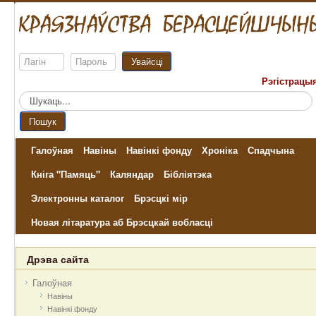
Увайсці
Рэгістрацы
Пошук...
Пошук
Галоўная
Навіны
Навінкі фонду
Хроніка
Спадчына
Кніга "Памяць"
Каляндар
Бібліятэка
Электронны каталог
Брэсцкі мір
Новая літаратура аб Брэсцкай вобласці
Дрэва сайта
Галоўная
Навіны
Навінкі фонду