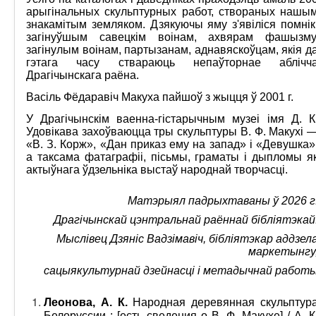
арыгінальных скульптурных работ, створаных нашы
знакамітым земляком. Дзякуючы яму з'явіліся помнік
загінуўшым савецкім воінам, ахвярам фашызму
загінулым воінам, партызанам, аднавяскоўцам, якія д
гэтага часу ствараюць непаўторнае аблічч
Драгічынскага раёна.
Васіль Фёдаравіч Макуха пайшоў з жыцця ў 2001 г.
У Драгічынскім ваенна-гістарычным музеі імя Д. К
Удовікава захоўваюцца тры скульптуры В. Ф. Макухі 
«В. З. Корж», «Дан приказ ему на запад» і «Девушка»
а таксама фатаграфіі, пісьмы, граматы і дыпломы я
актыўнага ўдзельніка выстаў народнай творчасці.
Матэрыял падрыхтаваны ў 2026 г
Драгічынскай цэнтральнай раённай бібліятэкай
Мыслівец Дзяніс Вадзімавіч, бібліятэкар аддзел
маркетынгу
сацыякультурнай дзейнасці і метадычнай работ
Леонова, А. К.
Народная деревянная скульптур
Белоруссии : [есть сведения о В. Ф. Макухе] / А. К