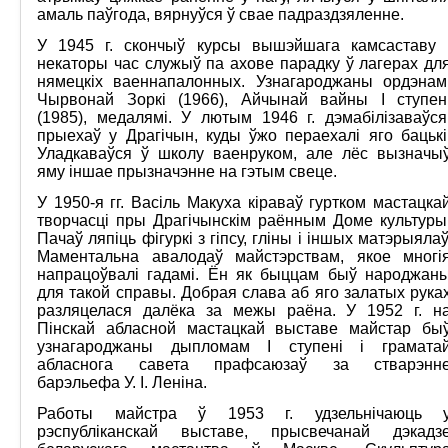
амаль паўгода, вярнуўся ў свае падраздзяленне.
У 1945 г. скончыў курсы вышэйшага камсаставу 
некаторы час служыў па ахове парадку ў лагерах дл
нямецкіх ваеннапалонных. Узнагароджаны ордэнам
Чырвонай Зоркі (1966), Айчынай вайны І ступен
(1985), медалямі. У лютым 1946 г. дэмабілізаваўся
прыехаў у Драгічын, куды ўжо пераехалі яго бацькі
Уладкаваўся ў школу ваенруком, але лёс вызначы
яму іншае прызначэнне на гэтым свеце.
У 1950-я гг. Васіль Макуха кіраваў гуртком мастацка
творчасці пры Драгічынскім раённым Доме культуры
Пачаў ляпіць фігуркі з гіпсу, гліны і іншых матэрыялаў
Маментальна авалодаў майстэрствам, якое многі
напрацоўвалі гадамі. Ён як быццам быў народжан
для такой справы. Добрая слава аб яго залатых рука
разляцелася далёка за межы раёна. У 1952 г. н
Пінскай абласной мастацкай выставе майстар бы
узнагароджаны дыпломам I ступені і грамата
абласнога савета прафсаюзаў за стварэнн
барэльефа У. І. Леніна.
Работы майстра ў 1953 г. удзельнічаюць 
рэспубліканскай выставе, прысвечанай дэкадз