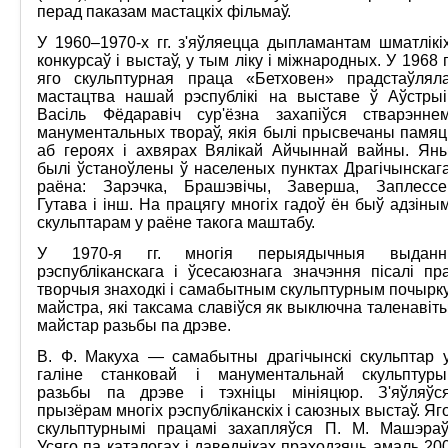
перад паказам мастацкіх фільмаў.
У 1960–1970-х гг. з'яўляецца дыпламантам шматлікі
конкурсаў і выстаў, у тым ліку і міжнародных. У 1968 г
яго скульптурная праца «Бетховен» прадстаўлял
мастацтва нашай рэспублікі на выставе ў Аўстрыі
Васіль Фёдаравіч сур'ёзна захапіўся стварэнне
манументальных твораў, якія былі прысвечаны памяц
аб героях і ахвярах Вялікай Айчыннай вайны. Ян
былі ўстаноўлены ў населеных пунктах Драгічынскаг
раёна: Зарэчка, Брашэвічы, Заверша, Заплессе
Гутава і інш. На працягу многіх гадоў ён быў адзіны
скульптарам у раёне такога маштабу.
У 1970-я гг. многія перыядычныя выданн
рэспубліканскага і ўсесаюзнага значэння пісалі пр
творчыя знаходкі і самабытным скульптурным почырк
майстра, які таксама славіўся як выключна таленавіт
майстар разьбы па дрэве.
В. Ф. Макуха — самабытны драгічынскі скульптар 
галіне станковай і манументальнай скульптуры
разьбы па дрэве і тэхніцы мініяцюр. З'яўляўс
прызёрам многіх рэспубліканскіх і саюзных выстаў. Яг
скульптурнымі працамі захапляўся П. М. Машэраў
Усяго па каталогах і даведніках праходзяць амаль 20