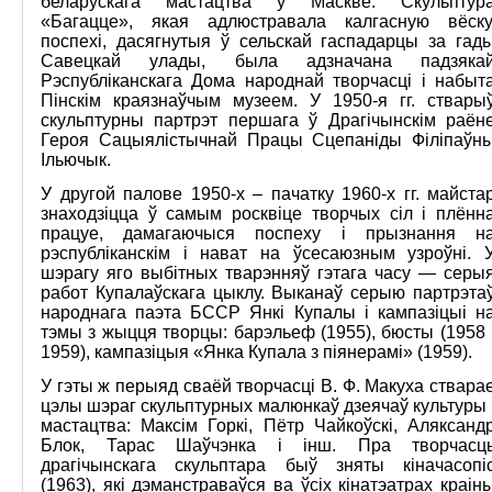
беларускага мастацтва ў Маскве. Скульптур
«Багацце», якая адлюстравала калгасную вёску
поспехі, дасягнутыя ў сельскай гаспадарцы за гад
Савецкай улады, была адзначана падзяка
Рэспубліканскага Дома народнай творчасці і набыт
Пінскім краязнаўчым музеем. У 1950-я гг. ствары
скульптурны партрэт першага ў Драгічынскім раён
Героя Сацыялістычнай Працы Сцепаніды Філіпаўн
Ільючык.
У другой палове 1950-х – пачатку 1960-х гг. майста
знаходзіцца ў самым росквіце творчых сіл і плённ
працуе, дамагаючыся поспеху і прызнання н
рэспубліканскім і нават на ўсесаюзным узроўні. 
шэрагу яго выбітных тварэнняў гэтага часу — серы
работ Купалаўскага цыклу. Выканаў серыю партрэта
народнага паэта БССР Янкі Купалы і кампазіцыі н
тэмы з жыцця творцы: барэльеф (1955), бюсты (1958 
1959), кампазіцыя «Янка Купала з піянерамі» (1959).
У гэты ж перыяд сваёй творчасці В. Ф. Макуха ствара
цэлы шэраг скульптурных малюнкаў дзеячаў культуры 
мастацтва: Максім Горкі, Пётр Чайкоўскі, Аляксанд
Блок, Тарас Шаўчэнка і інш. Пра творчасц
драгічынскага скульптара быў зняты кіначасопі
(1963), які дэманстраваўся ва ўсіх кінатэатрах краін