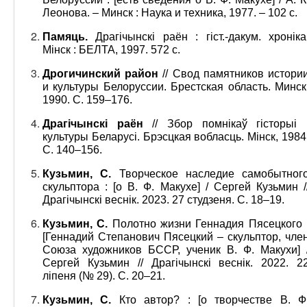
Леонова. – Минск : Наука и техника, 1977. – 102 с.
Памяць.
Драгічынскі раён : гіст.-дакум. хроніка
Мінск : БЕЛТА, 1997. 572 с.
Дрогичинский район
// Свод памятников истори
и культуры Белоруссии. Брестская область. Минск
1990. С. 159–176.
Драгічынскі раён
// Збор помнікаў гісторыі 
культуры Беларусі. Брэсцкая вобласць. Мінск, 1984
С. 140–156.
Кузьмин, С.
Творческое наследие самобытног
скульптора : [о В. Ф. Макухе] / Сергей Кузьмин /
Драгічынскі веснік. 2023. 27 студзеня. С. 18–19.
Кузьмин, С.
Полотно жизни Геннадия Пясецкого 
[Геннадий Степанович Пясецкий – скульптор, чле
Союза художников БССР, ученик В. Ф. Макухи] 
Сергей Кузьмин // Драгічынскі веснік. 2022. 2
ліпеня (№ 29). С. 20–21.
Кузьмин, С.
Кто автор? : [о творчестве В. Ф