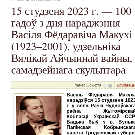
15 студзеня 2023 г. — 100
гадоў з дня нараджэння
Васіля Фёдаравіча Макухі
(1923–2001), удзельніка
Вялікай Айчыннай вайны,
самадзейнага скульптара
памер шрыфта
Друкаваць
Васіль Фёдаравіч Макух
нарадзіўся 15 студзеня 192
г. у сяле Рачкі Чудноўскаг
раёна Жытомірска
вобласці Украінскай ССР
Бацька быў з в. Вульк
Папінская Кобрынскаг
павета Гродзенскай губерн