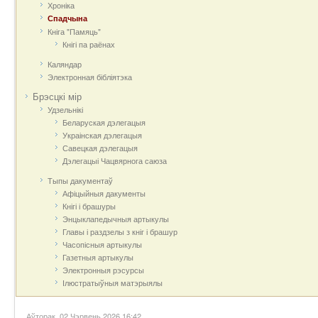
Хроніка
Спадчына
Кніга "Памяць"
Кнігі па раёнах
Каляндар
Электронная бібліятэка
Брэсцкі мір
Удзельнікі
Беларуская дэлегацыя
Украінская дэлегацыя
Савецкая дэлегацыя
Дэлегацыі Чацвярнога саюза
Тыпы дакументаў
Афіцыйныя дакумeнты
Кнігі і брашуры
Энцыклапедычныя артыкулы
Главы і раздзелы з кніг і брашур
Часопісныя артыкулы
Газетныя артыкулы
Электронныя рэсурсы
Ілюстратыўныя матэрыялы
Аўторак, 02 Чэрвень 2026 16:42