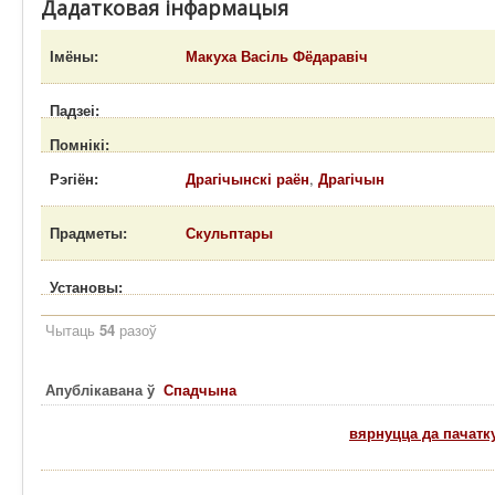
Дадатковая інфармацыя
Імёны:
Макуха Васіль Фёдаравіч
Падзеі:
Помнікі:
Рэгіён:
Драгічынскі раён
,
Драгічын
Прадметы:
Скульптары
Установы:
Чытаць
54
разоў
Апублікавана ў
Спадчына
вярнуцца да пачатк