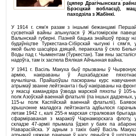
(цяпер Драгічынскага раён
Брэсцкай вобласці), мац
паходзіла з Жабінкі.
У 1914 г. сям'я разам з іншымі бежанцамі Перша
сусветнай вайны апынулася ў Жытомірскім павец
Валынскай губерні. Пазней бацька знайшоў працу н
будаўніцтве Туркестана-Сібірскай чыгункі і сям’я, 
якой было шасцёра дзяцей, пераехала ў сяло Белы
Воды пад г. Чымкентам (Туркестан). Там яны засталіс
надоўга, там іх заспела Вялікая Айчынная вайна.
У 1941 г. Васіль Макуха быў прызваны ў Чырвону
армію, накіраваны ў Ашхабадскае пяхотна
вучылішча. Прайшоўшы паскораны курс навучання
атрымаў званне лейтэнанта і быў накіраваны на фрон
у якасці камандзіра ўзвода марской пяхоты ў 105-
полк Азоўскай ваеннай флатыліі (па іншых дадзеных, 
115-ы полк Каспійскай ваеннай флатыліі). Баяво
хрышчэнне маладога лейтэнанта адбылося гарачы
летам 1942 г., калі 255-я марская стралковая брыгада
сфарміраваная з маракоў Чарнаморскага флоту, 
складзе 47-арміі прымала ўдзел у баях па абарон
Наварасійска. У адным з такіх баёў Васіль Макух
атрымаў цяжкае раненне ў нагу, лячыўся ў шпіталя