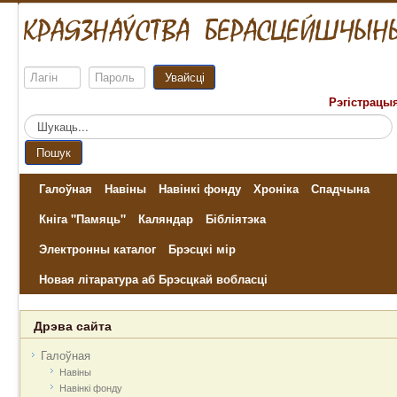
Увайсці
Рэгістрацы
Пошук...
Пошук
Галоўная
Навіны
Навінкі фонду
Хроніка
Спадчына
Кніга "Памяць"
Каляндар
Бібліятэка
Электронны каталог
Брэсцкі мір
Новая літаратура аб Брэсцкай вобласці
Дрэва сайта
Галоўная
Навіны
Навінкі фонду