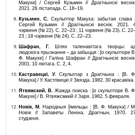
Макухи] / Сергей Кузьмин // Драгічынскі веснік
2021. 26 лістапада. С. 18–19.
Кузьмин, С.
Скульптор Макуха: забытая слава 
Сергей Кузьмин // Драгічынскі веснік. 2021. 
чэрвеня (№ 22). С. 22–23 ; 11 чэрвеня (№ 23). С. 22
23 ; 18 чэрвеня (№ 24). С. 22–23.
Шафран, Г.
Шлях таленавітага творцы: а
людскога прызнання – да забыцця : [о скульпторе В
Ф. Макухе] / Галіна Шафран // Драгічынскі веснік
2001. 10 лютага. С. 2, 4.
Кастравецкі, У.
Скульптар з Драгічына : [В. Ф
Макуха] / У. Кастпвецкі // Звязда. 1982. 30 красавіка.
Ятвяжский, В.
Жажда поиска : [о скульпторе В. Ф
Макухе] / В. Ятвяжсмкий // Заря. 1982. 5 февраля.
Новік, М.
Народныя ўмельцы : [В. Ф. Макуха] / М
Новік // Запаветы Леніна. Драгічын, 1970. 2
студзеня.