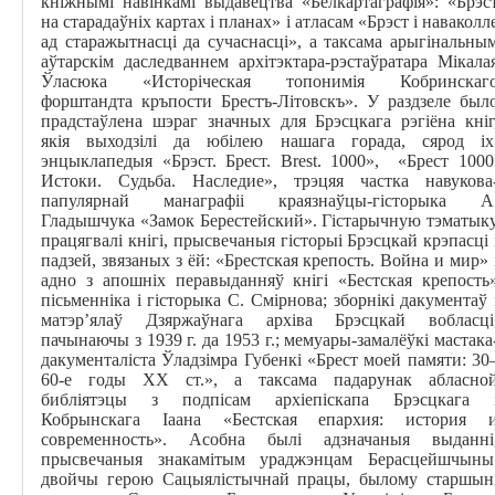
кніжнымі навінкамі выдавецтва «Белкартаграфія»: «Брэс
на старадаўніх картах і планах» і атласам «Брэст і наваколл
ад старажытнасці да сучаснасці», а таксама арыгінальны
аўтарскім даследваннем архітэктара-рэстаўратара Мікала
Ўласюка «Исторіческая топонимія Кобринскаг
форштандта кръпости Брестъ-Літовскъ». У раздзеле был
прадстаўлена шэраг значных для Брэсцкага рэгіёна кніг
якія выходзілі да юбілею нашага горада, сярод іх
энцыклапедыя «Брэст. Брест.
Brest
. 1000»
,
«Брест 1000
Истоки. Судьба. Наследие
»,
трэцяя частка навукова
папулярнай манаграфіі краязнаўцы-гісторыка А
Гладышчука «Замок Берестейский». Гістарычную тэматык
працягвалі кнігі, прысвечаныя гісторыі Брэсцкай крэпасці 
падзей, звязаных з ёй: «Брестская крепость. Война и мир» 
адно з апошніх перавыданняў кнігі
«Бестская крепость
пісьменніка і гісторыка С. Смірнова; зборнікі дакументаў 
матэр’ялаў Дзяржаўнага архіва Брэсцкай вобласці
пачынаючы з 1939 г. да 1953 г.; мемуары-замалёўкі мастака
дакументаліста Ўладзімра Губенкі «Брест моей памяти: 30
60-е годы
XX
ст.», а таксама падарунак абласно
библіятэцы з подпісам архіепіскапа Брэсцкага 
Кобрынскага Іаана «Бестская епархия: история 
современность». А
собна былі адзначаныя выданні
прысвечаныя знакамітым ураджэнцам Берасцейшчыны
двойчы герою Сацыялістычнай працы, былому старшын