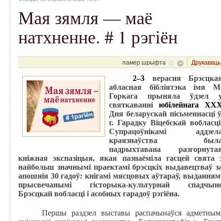
Мая зямля — маё
натхненне. # 1 рэгіён
памер шрыфта
Друкаваць
2–3
верасня Брэсцка
абласная бібліятэка імя М
Горкага прыняла ўдзел 
святкаванні
юбілейнага
XX
Дня беларускай пісьменнасці 
г. Гарадку Віцебскай вобласці
Супрацоўнікамі аддзел
краязнаўства был
падрыхтавана разгорнута
кніжная экспазіцыя, якая пазнаёміла гасцей свята 
найбольш значнымі праектамі брэсцкіх выдавецтваў з
апошнія 30 гадоў: кнігамі мясцовых аўтараў, выданням
прысвечанымі гісторыка-культурнай спадчын
Брэсцкай вобласці і асобных гарадоў рэгіёна.
Першы раздзел выставы распачынаўся адметным