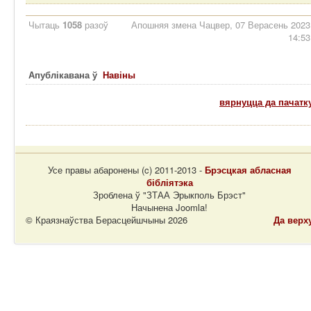
Чытаць
1058
разоў
Апошняя змена Чацвер, 07 Верасень 2023
14:53
Апублікавана ў
Навіны
вярнуцца да пачатк
Усе правы абаронены (c) 2011-2013 -
Брэсцкая абласная
бібліятэка
Зроблена ў "ЗТАА Эрыкполь Брэст"
Начынена Joomla!
© Краязнаўства Берасцейшчыны 2026
Да верх