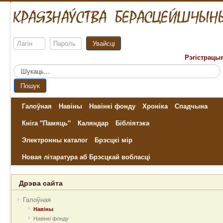
Увайсці
Рэгістрацы
Пошук...
Пошук
Галоўная
Навіны
Навінкі фонду
Хроніка
Спадчына
Кніга "Памяць"
Каляндар
Бібліятэка
Электронны каталог
Брэсцкі мір
Новая літаратура аб Брэсцкай вобласці
Дрэва сайта
Галоўная
Навіны
Навінкі фонду