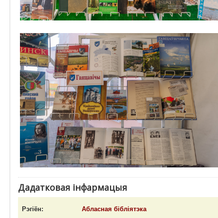
Дадатковая інфармацыя
Рэгіён:
Абласная бібліятэка