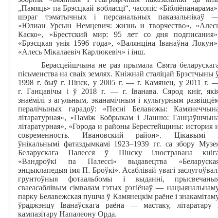
„Памяць» па Брэсцкай вобласці“, часопіс «Бібліёпанарама»
шэраг тэматычных і персанальных паказальнікаў
«Юлиан Урсын Немцевич: жизнь и творчество», «Алес
Каско»,
«Брестский мир: 95 лет со дня подписания»
«Брэсцкая унія 1596 года», «Валянціна Іванаўна Локун»
«Алесь Мікалаевіч Карлюкевіч» і інш.
Берасцейшчына не раз прымала Свята беларускаг
пісьменства на сваіх землях. Кніжнай сталіцай Брэстчыны 
1998 г. быў г. Пінск, у 2005 г. — г. Камянец, у 2011 г. 
г. Ганцавічы і ў 2018 г. — г. Іванава. Сярод кніг, які
знаёмілі з агульным, эканамічным і культурным развіццё
пералічыных гарадоў: «Песні Белавежы: Камянеччын
літаратурная
», «Паміж Бобрыкам і Ланню: Ганцаўшчын
літаратурная», «Города и районы Берестейщины: история 
современность. Ивановский район». Цікавымі 
ўнікальнымі фатаздымкамі 1923–1939 гг. са збору Музе
Беларускага Палесся ў Пінску ілюстравана кніг
«Вандроўкі па Палессі» выдавецтва «Беларуска
энцыклапедыя імя П. Броўкі». Асаблівай увагі заслугоўвал
грунтоўныя фотаальбомы і выданні, прысвечаны
сваеасаблівым сімвалам гэтых рэгіёнаў — нацыянальнам
парку Белавежская пушча ў Камянецкім раёне і знакамітам
ўраджэнцу Іванаўскага раёна — мастаку, літаратару 
кампазітару Напалеону Орда.