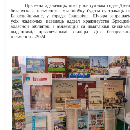
Прыемна адзначыць, што ў наступным годзе Дзен
беларускага пісьменства мы зноўку будзем сустракаць н
Берасцейшчыне, у горадзе Івацэвічы. Шчыра запрашае
усіх жадаючых наведаць аддзел краязнаўства Брэсцка
абласной бібліятэкі і азнаёміцца са шматлікімі кніжным
выданнямі, прысвечанымі сталіцы Дня беларускаг
пісьменства-2024.