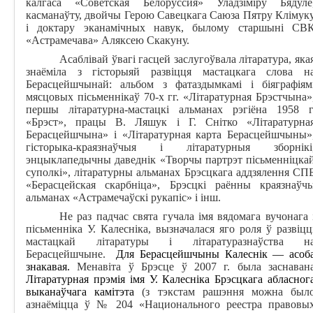
калгаса
«
Советская Белоруссия
» Уладзіміру Бядуле
касманаўту, двойчы Герою Савецкага Саюза Пятру Клімук
і доктару эканамічных навук, былому старшыні СВ
«Астрамечава» Аляксею Скакуну.
Асаблівай ўвагі гасцей заслугоўвала літаратура, яка
знаёміла з гісторыяй развіцця мастацкага слова н
Берасцейшчынай: альбом з фатаздымкамі і біяграфіям
мясцовых пісьменнікаў 70-х гг. «Літаратурная Брэстчына»
першы літаратурна-мастацкі альманах рэгіёна 1958 г
«Брэст»
, працы В. Ляшук і Г. Снітко «Літаратурна
Берасцейшчына» і «Літаратурная карта Берасцейшчыны»
гісторыка-краязнаўчыя і літаратурныя зборнікі
энцыклапедычны даведнік
«Творчы партрэт пісьменніцка
суполкі», літаратурны альманах Брэсцкага аддзялення СП
«Берасцейская скарбніца», Брэсцкі раённы краязнаўч
альманах «Астрамечаўскі рукапіс» і інш.
Не раз падчас свята гучала імя вядомага вучонага 
пісьменніка У. Калесніка, вызначалася яго роля ў развіцц
мастацкай літаратуры і літаратуразнаўства н
Берасцейшчыне.
Для Берасцейшчыны Калеснік — асоб
знакавая.
Менавіта ў Брэсце ў 2007 г. была заснаван
Літаратурная прэмія імя У. Калесніка Брэсцкага абласног
выканаўчага камітэта
(з тэкстам рашэння можна был
азнаёміцца ў № 204 «Национального реестра правовы