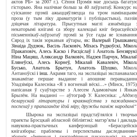
актов РБ» за 2007 г.).
Сёння Прэмія мае досыць багату
гісторыю. Яна налічвае больш за 40 лаўрэатаў. Конкурс н
суісканне прэміі ажыццяўляецца па тром
намінацыям
проза (у тым ліку драматургія і публіцыстыка), паэзія
дзіцячая літаратура.
Прысутныя маглі азнаёміцца 
некаторымі кнігамі са збору калекцыі кніг берасцейскі
пісьменнікаў-лаўрэатаў прэміі за ўсе гады яе існавання
Сярод іх такія зоркавыя аўтары, як:
Валерый Грышкавец
Зінаіда Дудзюк, Васіль Ласковіч, Міхась Рудкоўскі, Мікол
Пракаповіч, Алесь Каско і Расціслаў і Анатоль Бензярукі
Ніна Мацяш, Аляксандр Валковіч, Надзея Парчук, Мікала
Елянеўскі, Алесь Корнеў, Мікалай Кавалевіч, Мікол
Бусько, Анатоль Брытун, Анатоль Шушко,
Мікол
Антаноўскі
і інш.
Акрамя таго, на экспазіцыі экспанавалас
знакамітае першае выданне і апошняе перавыданн
Уладзіміра Калесніка «Я з вогненай вёскі…» (Мінск, 1975)
напісаная ў суаўтарстве з Алесем Адамовічам і Янка
Брылём. На выданні — аўтограф У. Калесніка:
„Аддзел
беларускай літаратуры і краязнаўства з пажаданне
поспехаў у прапагандзе ідэй міру, дружбы паміж народамі“
Шырока на экспазіцыі прадстаўляліся і творчы
праекты Брэсцкай абласной бібліятэкі: матэр’ялы і даклад
навукова-практычных канферэнцый «Берасцейскі
кнігазборы: праблемы і перспектывы даследванняя»
зборнік «Імянныя і геаграфічныя паказальнікі да кні