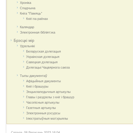
Хроніка
Спадчына
Кніга "Памяць"
Кнігі па раёнах
Каляндар
Электронная бібліятэка
Брэсцкі мір
Удзельнікі
Беларуская дэлегацыя
Украінская дэлегацыя
Савецкая дэлегацыя
Дэлегацыі Чацвярнога саюза
Тыпы дакументаў
Афіцыйныя дакумeнты
Кнігі і брашуры
Энцыклапедычныя артыкулы
Главы і раздзелы з кніг і брашур
Часопісныя артыкулы
Газетныя артыкулы
Электронныя рэсурсы
Ілюстратыўныя матэрыялы
Серада, 06 Верасень 2023 16:04