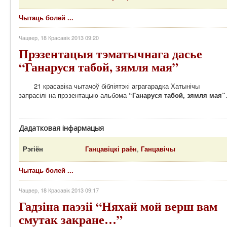
Чытаць болей ...
Чацвер, 18 Красавік 2013 09:20
Прэзентацыя тэматычнага дасье
“Ганаруся табой, зямля мая”
21 красавіка чытачоў бібліятэкі аграгарадка Хатынічы
запрасілі на прэзентацыю альбома
“Ганаруся табой, зямля мая”
Дадатковая інфармацыя
Рэгіён
Ганцавіцкі раён
,
Ганцавічы
Чытаць болей ...
Чацвер, 18 Красавік 2013 09:17
Гадзіна паэзіі “Няхай мой верш вам
смутак закране…”