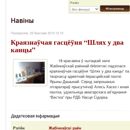
Рэгіён
Фільтраваць
Навіны
Панядзелак, 22 Красавік 2013 12:19
Краязнаўчая гасцёўня “Шлях у два
канцы”
18 красавіка ў чытацкай зале
Жабінкаўскай раённай бібліятэкі ладзілася
краязнаўчая гасцёўня “Шлях у два канцы” па
творчасці адметнай берасцейскай паэткі
Ярыны Дашынай. Сярод запрошаных
літаратараў прысутнічаў Алесь Каско і юная
паэтка, удзельніца аматарскага аб’яднання
“Вестка” пры РДБ Насця Сідорка.
Дадатковая інфармацыя
Рэгіён
Жабінкаўскі раён