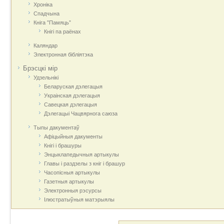
Хроніка
Спадчына
Кніга "Памяць"
Кнігі па раёнах
Каляндар
Электронная бібліятэка
Брэсцкі мір
Удзельнікі
Беларуская дэлегацыя
Украінская дэлегацыя
Савецкая дэлегацыя
Дэлегацыі Чацвярнога саюза
Тыпы дакументаў
Афіцыйныя дакумeнты
Кнігі і брашуры
Энцыклапедычныя артыкулы
Главы і раздзелы з кніг і брашур
Часопісныя артыкулы
Газетныя артыкулы
Электронныя рэсурсы
Ілюстратыўныя матэрыялы