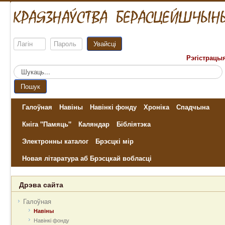
Увайсці
Рэгістрацы
Пошук...
Пошук
Галоўная
Навіны
Навінкі фонду
Хроніка
Спадчына
Кніга "Памяць"
Каляндар
Бібліятэка
Электронны каталог
Брэсцкі мір
Новая літаратура аб Брэсцкай вобласці
Дрэва сайта
Галоўная
Навіны
Навінкі фонду