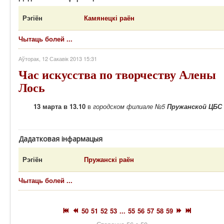
Рэгіён
Камянецкі раён
Чытаць болей ...
Аўторак, 12 Сакавік 2013 15:31
Час искусства по творчеству Алены
Лось
13 марта в 13.10
в
городском филиале №5
Пружанской ЦБС
Дадатковая інфармацыя
Рэгіён
Пружанскі раён
Чытаць болей ...
50
51
52
53
...
55
56
57
58
59