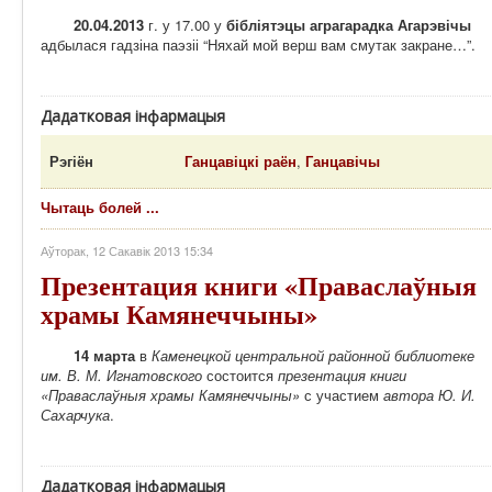
20.04.2013
г. у 17.00 у
бібліятэцы аграгарадка Агарэвічы
адбылася гадзіна паэзіі “Няхай мой верш вам смутак закране…”.
Дадатковая інфармацыя
Рэгіён
Ганцавіцкі раён
,
Ганцавічы
Чытаць болей ...
Аўторак, 12 Сакавік 2013 15:34
Презентация книги «Праваслаўныя
храмы Камянеччыны»
14 марта
в
Каменецкой центральной районной библиотеке
им. В. М. Игнатовского
состоится
презентация книги
«Праваслаўныя храмы Камянеччыны»
с участием
автора Ю. И.
Сахарчука
.
Дадатковая інфармацыя