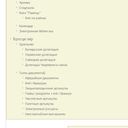
Хроніка
Спадчына
Кніга "Памяць"
Кнігі па раёнах
Каляндар
Электронная бібліятэка
Брэсцкі мір
Удзельнікі
Беларуская дэлегацыя
Украінская дэлегацыя
Савецкая дэлегацыя
Дэлегацыі Чацвярнога саюза
Тыпы дакументаў
Афіцыйныя дакумeнты
Кнігі і брашуры
Энцыклапедычныя артыкулы
Главы і раздзелы з кніг і брашур
Часопісныя артыкулы
Газетныя артыкулы
Электронныя рэсурсы
Ілюстратыўныя матэрыялы