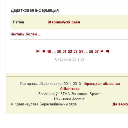
Дадатковая інфармацыя
Рэгіён
Жабінкаўскі раён
Чытаць болей ...
48
...
50
51
52
53
54
...
56
57
Старонка 53 з 59
Усе правы абаронены (c) 2011-2013 -
Брэсцкая абласная
бібліятэка
Зроблена ў "ЗТАА Эрыкполь Брэст"
Начынена Joomla!
© Краязнаўства Берасцейшчыны 2026
Да верх