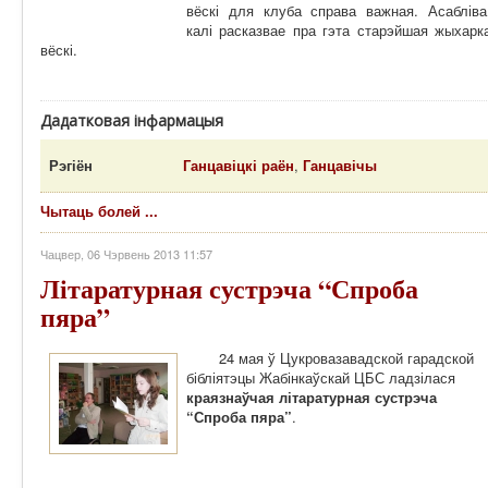
вёскі для клуба справа важная. Асабліва
калі расказвае пра гэта старэйшая жыхарк
вёскі.
Дадатковая інфармацыя
Рэгіён
Ганцавіцкі раён
,
Ганцавічы
Чытаць болей ...
Чацвер, 06 Чэрвень 2013 11:57
Літаратурная сустрэча “Спроба
пяра”
24 мая ў Цукровазавадской гарадской
бібліятэцы Жабінкаўскай ЦБС ладзілася
краязнаўчая літаратурная сустрэча
“Спроба пяра”
.