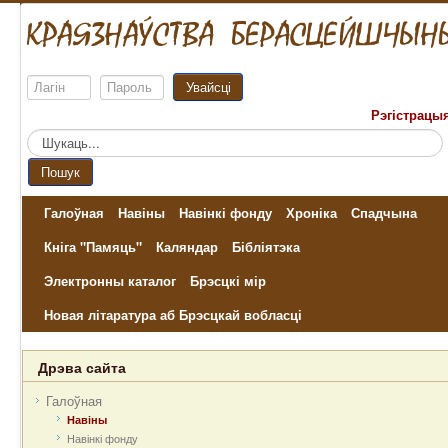
Увайсці
Рэгістрацы
Пошук...
Пошук
Галоўная
Навіны
Навінкі фонду
Хроніка
Спадчына
Кніга "Памяць"
Каляндар
Бібліятэка
Электронны каталог
Брэсцкі мір
Новая літаратура аб Брэсцкай вобласці
Дрэва сайта
Галоўная
Навіны
Навінкі фонду