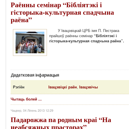
Раённы семінар “Бібліятэкі і
гісторыка-культурная спадчына
раёна”
У Івацэвіцкай ЦРБ імя П. Пестрака
прайшоў раённы семінар
“Бібліятэкі і
гісторыка-культурная спадчына раёна”.
Дадатковая інфармацыя
Рэгіён
Івацэвіцкі раён
,
Івацэвічы
Чытаць болей ...
Чацвер, 04 Ліпень 2013 12:29
Падарожжа па родным краі “На
неабсяжных прасторах”