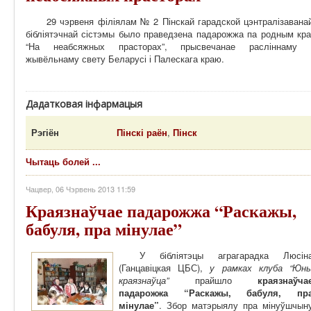
29 чэрвеня філіялам № 2 Пінскай гарадской цэнтралізавана
бібліятэчнай сістэмы было праведзена падарожжа па родным кра
“На неабсяжных прасторах”, прысвечанае расліннаму 
жывёльнаму свету Беларусі і Палескага краю.
Дадатковая інфармацыя
Рэгіён
Пінскі раён
,
Пінск
Чытаць болей ...
Чацвер, 06 Чэрвень 2013 11:59
Краязнаўчае падарожжа “Раскажы,
бабуля, пра мінулае”
У бібліятэцы аграгарадка Люсін
(Ганцавіцкая ЦБС),
у рамках клуба “Юн
краязнаўца”
прайшло
краязнаўча
падарожжа “Раскажы, бабуля, пр
мінулае”
. Збор матэрыялу пра мінуўшчын