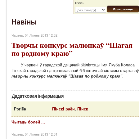
Рэгіён
Фільтраваць
Навіны
Чацвер, 04 Ліпень 2013 12:32
Творчы конкурс малюнкаў “Шагая
по родному краю”
У чэрвені ў гарадской дзіцячай бібліятэцы імя Якуба Коласа
Пінскай гарадской цэнтралізаванай бібліятэчнай сістэмы стартаваў
творчы конкурс малюнкаў “Шагая по родному краю”
.
Дадатковая інфармацыя
Рэгіён
Пінскі раён
,
Пінск
Чытаць болей ...
Чацвер, 04 Ліпень 2013 12:31