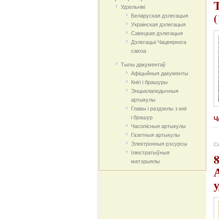
Удзельнікі
Беларуская дэлегацыя
Украінская дэлегацыя
Савецкая дэлегацыя
Дэлегацыі Чацвярнога
саюза
Тыпы дакументаў
Афіцыйныя дакумeнты
Кнігі і брашуры
Энцыклапедычныя
артыкулы
Главы і раздзелы з кніг
і брашур
Ч
Часопісныя артыкулы
Газетныя артыкулы
Электронныя рэсурсы
Се
Ілюстратыўныя
матэрыялы