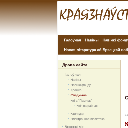
Галоўная
Навіны
Навінкі фонд
Новая літаратура аб Брэсцкай воб
Дрэва сайта
Галоўная
Навіны
Навінкі фонду
Хроніка
Спадчына
С
Кніга "Памяць"
Кнігі па раёнах
Каляндар
Се
Электронная бібліятэка
Брэсцкі мір