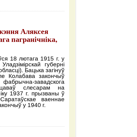
джэння Аляксея
ага пагранічніка,
ўся 18 лютага 1915 г. у
Уладзімірскай губерні
бласці). Бацька загінуў
ле Колабава закончыў
фабрычна-завадскога
ацаваў слесарам на
іку 1937 г. прызваны ў
Саратаўскае ваеннае
кончыў у 1940 г.