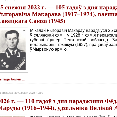
25 снежня 2022 г. — 105 гадоў з дня нар
Рыгоравіча Макарава (1917–1974), ваенн
Савецкага Саюза (1945)
Мікалай Рыгоравіч Макараў нарадзіўся 25 сн
ў сялянскай сям’і, у 1928 г. сям’я пераеха
губерні (цяпер Пензенскай вобласці). З
ветэрынарны тэхнікум (1937), працаваў заат
ў Чырвоную армію.
ытаць болей ...
нядзелак, 30 Сакавік 2026 12:50
2026 г. — 110 гадоў з дня нараджэння Фё
Маруды (1916–1944), удзельніка Вяліка