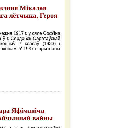
аджэння Мікалая
ага лётчыка, Героя
ежня 1917 г. у сяле Соф’іна
ла ў г. Сярдобск Саратаўскай
акончыў 7 класаў (1933) і
эхнікам. У 1937 г. прызваны
дара Яфімавіча
й Айчыннай вайны