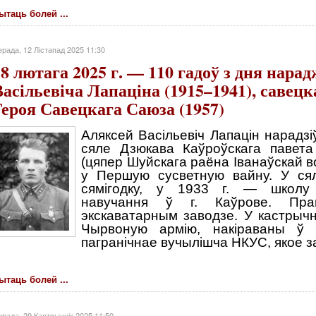
ытаць болей ...
рада, 12 Лістапад 2025 11:30
18 лютага 2025 г. — 110 гадоў з дня нара
Васільевіча Лапаціна (1915–1941), савецк
Героя Савецкага Саюза (1957)
Аляксей Васільевіч Лапацін нарадзі
сяле Дзюкава Каўроўскага павета 
(цяпер Шуйскага раёна Іванаўскай во
у Першую сусветную вайну. У ся
сямігодку, у 1933 г. — школу 
навучання ў г. Каўрове. Пр
экскаватарным заводзе. У кастрычн
Чырвоную армію, накіраваны ў 
пагранічнае вучылішча НКУС, якое за
ытаць болей ...
рада, 29 Кастрычнік 2025 11:50