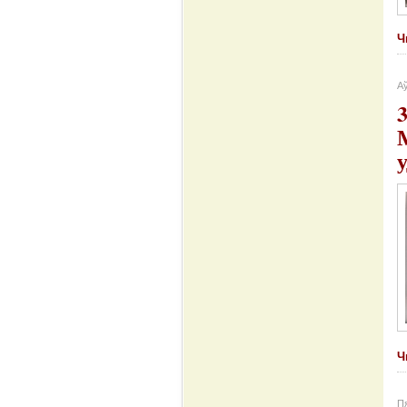
Ч
Аў
Ч
Пя