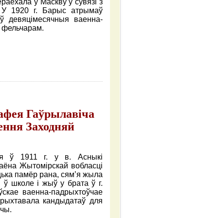
раехала ў Маскву ў сувязі з
. У 1920 г. Барыс атрымаў
ў девяцімесячныя ваенна-
ь фельчарам.
мафея Гаўрылавіча
ення Заходняй
я ў 1911 г. у в. Асныкі
раёна Жытомірскай вобласці
цька памёр рана, сям’я жыла
ў школе і жыў у брата ў г.
аўскае ваенна-падрыхтоўчае
 рыхтавала кандыдатаў для
чы.