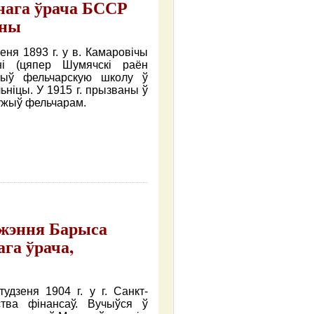
анага ўрача БССР
йны
еня 1893 г. у в. Камаровічы
рні (цяпер Шумячскі раён
нчыў фельчарскую школу ў
ніцы. У 1915 г. прызваны ў
лужыў фельчарам.
аджэння Барыса
га ўрача,
удзеня 1904 г. у г. Санкт-
ства фінансаў. Вучыўся ў