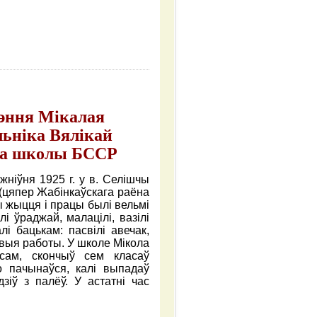
жэння Мікалая
льніка Вялікай
іка школы БССР
жніўня 1925 г. у в. Селішчы
(цяпер Жабінкаўскага раёна
ы жыцця і працы былі вельмі
лі ўраджай, малацілі, вазілі
і бацькам: пасвілі авечак,
лявыя работы. У школе Мікола
сам, скончыў сем класаў
о пачынаўся, калі выпадаў
зіў з палёў. У астатні час