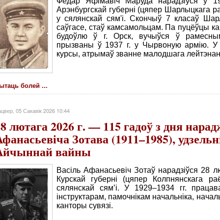
Фёдар Яфімавіч Маруда нарадзіўся ў 19
Арэнбургскай губерні (цяпер Шарлыцкага ра
у сялянскай сям'і. Скончыў 7 класаў Ша
саўгасе, стаў камсамольцам. Па пуцёўцы ка
будоўлю ў г. Орск, вучыўся ў рамесны
прызваны ў 1937 г. у Чырвоную армію. У 
курсы, атрымаў званне малодшага лейтэнан
ытаць болей ...
цвер, 05 Сакавік 2026 10:44
28 лютага 2026 г. — 115 гадоў з дня нара
Афанасьевіча Зотава (1911–1985), удзельн
Айчыннай вайны
Васіль Афанасьевіч Зотаў нарадзіўся 28 лю
Курскай губерні (цяпер Колпнянскага ра
сялянскай сям’і. У 1929–1934 гг. праца
інструктарам, памочнікам начальніка, нача
канторы сувязі.