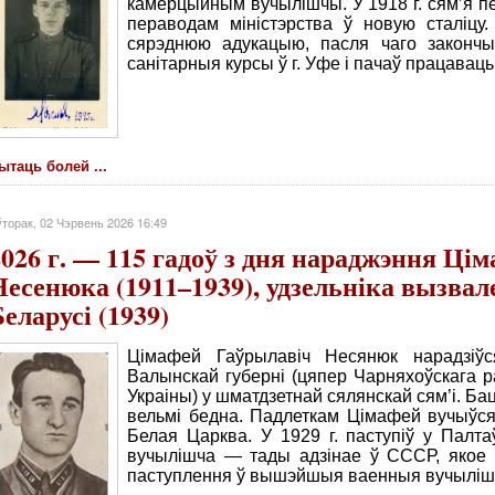
камерцыйным вучылішчы. У 1918 г. сям’я пе
пераводам міністэрства ў новую сталіцу
сярэднюю адукацыю, пасля чаго закончы
санітарныя курсы ў г. Уфе і пачаў працавац
ытаць болей ...
торак, 02 Чэрвень 2026 16:49
2026 г. — 115 гадоў з дня нараджэння Ці
Несенюка (1911–1939), удзельніка вызвал
еларусі (1939)
Цімафей Гаўрылавіч Несянюк нарадзіўс
Валынскай губерні (цяпер Чарняхоўскага 
Украіны) у шматдзетнай сялянскай сям’і. Ба
вельмі бедна. Падлеткам Цімафей вучыўся 
Белая Царква. У 1929 г. паступіў у Палт
вучылішча — тады адзінае ў СССР, якое
паступлення ў вышэйшыя ваенныя вучыліш