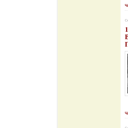
Ч
Се
Ч
Се