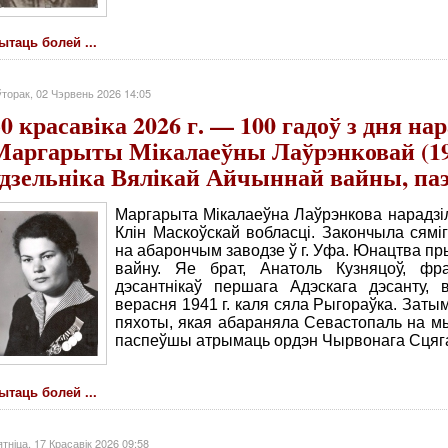
ытаць болей ...
торак, 02 Чэрвень 2026 14:05
30 красавіка 2026 г. — 100 гадоў з дня н
Маргарыты Мікалаеўны Лаўрэнковай (19
удзельніка Вялікай Айчыннай вайны, па
Маргарыта Мікалаеўна Лаўрэнкова нарадзілас
Клін Маскоўскай вобласці. Закончыла сяміг
на абарончым заводзе ў г. Уфа. Юнацтва п
вайну. Яе брат, Анатоль Кузняцоў, фр
дэсантнікаў першага Адэскага дэсанту,
верасня 1941 г. каля сяла Рыгораўка. Заты
пяхоты, якая абараняла Севастопаль на мыс
паспеўшы атрымаць ордэн Чырвонага Сцяг
ытаць болей ...
тніца, 17 Красавік 2026 09:58