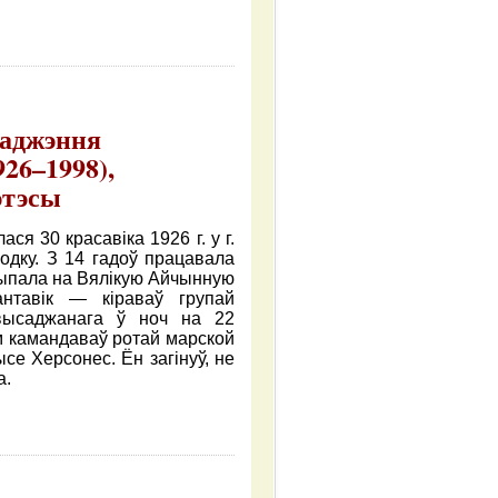
араджэння
26–1998),
этэсы
я 30 красавіка 1926 г. у г.
одку. З 14 гадоў працавала
рыпала на Вялікую Айчынную
антавік — кіраваў групай
 высаджанага ў ноч на 22
м камандаваў ротай марской
е Херсонес. Ён загінуў, не
а.