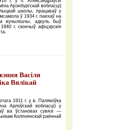
16 г. у п. Аляксандраўcкі
ёна Арэнбургскай вобласці)
рлыцкай школы, працаваў у
мсамола ў 1934 г. паехаў на
м вучылішчы, адкуль быў
1940 г. скончыў афіцэрскія
та.
джэння Васіля
іка Вялікай
тага 1911 г. у в. Палякоўка
ёна Арлоўскай вобласці) у
ваў ва ўстановах сувязі —
льнікам Колпнянскай раённай