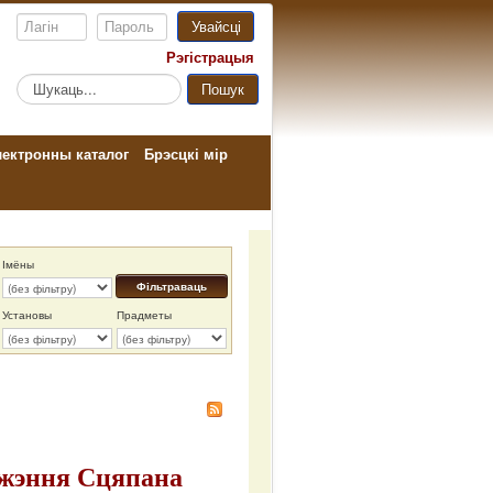
Увайсці
Рэгістрацыя
Пошук...
Пошук
ектронны каталог
Брэсцкі мір
Імёны
Фільтраваць
Установы
Прадметы
аджэння Сцяпана