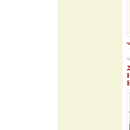
Ч
Аў
Б