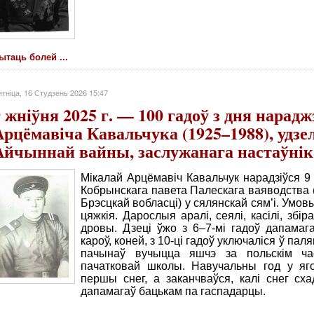
ытаць болей ...
тніца, 16 Студзень 2026 15:47
9 жніўня 2025 г. — 100 гадоў з дня нарад
Арцёмавіча Кавальчука (1925–1988), удзе
Айчыннай вайны, заслужанага настаўн
Мікалай Арцёмавіч Кавальчук нарадзіўся 9 
Кобрынскага павета Палескага ваяводства 
Брэсцкай вобласці) у сялянскай сям’і. Умов
цяжкія. Дарослыя аралі, сеялі, касілі, збіра
дровы. Дзеці ўжо з 6–7-мі гадоў дапамагал
кароў, коней, з 10-ці гадоў уключаліся ў па
пачынаў вучыцца яшчэ за польскім ча
пачатковай школы. Навучальны год у яг
першы снег, а заканчваўся, калі снег схад
дапамагаў бацькам па гаспадарцы.