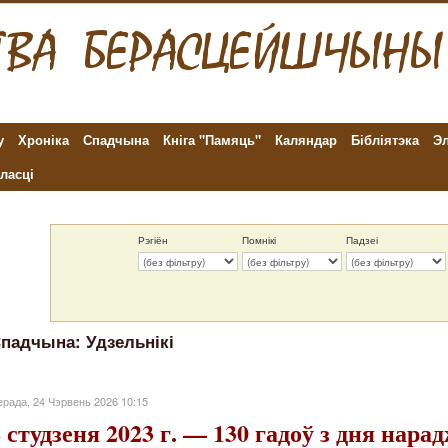
у
Хроніка
Спадчына
Кніга "Памяць"
Каляндар
Бібліятэка
Эл
ласці
Рэгіён
Помнікі
Падзеі
падчына: Удзельнікі
рада, 24 Чэрвень 2026 10:15
8 студзеня 2023 г. — 130 гадоў з дня нар