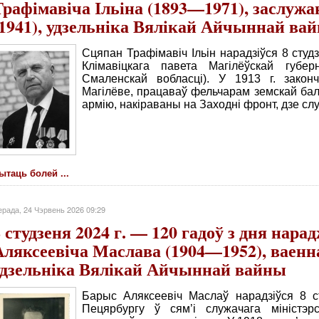
Трафімавіча Ільіна (1893—1971), заслуж
(1941), удзельніка Вялікай Айчыннай ва
Сцяпан Трафімавіч Ільін нарадзіўся 8 студз
Клімавіцкага павета Магілёўскай губе
Смаленскай вобласці). У 1913 г. зако
Магілёве, працаваў фельчарам земскай баль
армію, накіраваны на Заходні фронт, дзе с
ытаць болей ...
рада, 24 Чэрвень 2026 09:29
8 студзеня 2024 г. — 120 гадоў з дня нар
Аляксеевіча Маслава (1904—1952), ваенна
удзельніка Вялікай Айчыннай вайны
Барыс Аляксеевіч Маслаў нарадзіўся 8 ст
Пецярбургу ў сям’і служачага міністэр