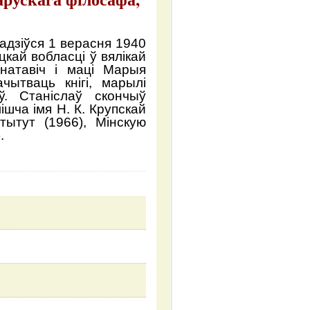
адзіўся 1 верасня 1940
цкай вобласці ў вялікай
гнатавіч і маці Марыя
чытваць кнігі, марылі
ў. Станіслаў скончыў
ішча імя Н. К. Крупскай
стытут (1966), Мінскую
.