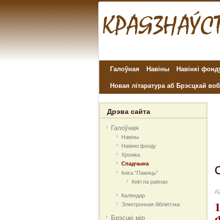
Галоўная
Навіны
Навінкі фонд
Новая літаратура аб Брэсцкай воб
Дрэва сайта
Галоўная
Навіны
Навінкі фонду
Хроніка
Спадчына
Кніга "Памяць"
Кнігі па раёнах
Аў
Каляндар
Электронная бібліятэка
Брэсцкі мір