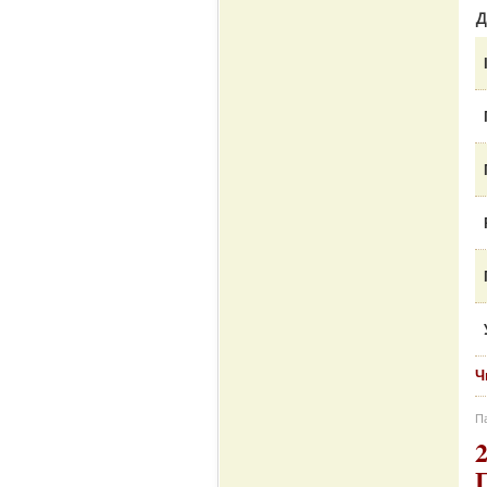
Д
Ч
Па