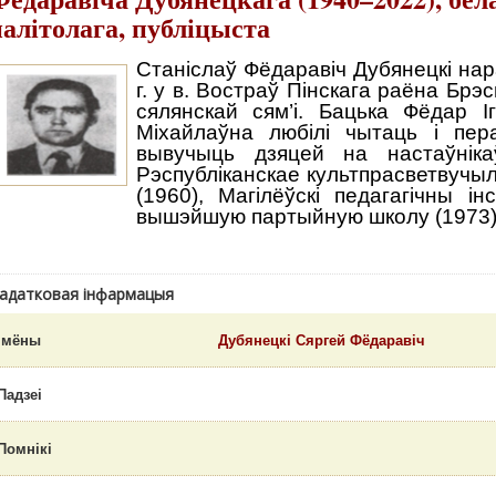
палітолага, публіцыста
Станіслаў Фёдаравіч Дубянецкі нар
г. у в. Востраў Пінскага раёна Брэс
сялянскай сям’і. Бацька Фёдар І
Міхайлаўна любілі чытаць і пера
вывучыць дзяцей на настаўніка
Рэспубліканскае культпрасветвучыл
(1960), Магілёўскі педагагічны ін
вышэйшую партыйную школу (1973)
адатковая інфармацыя
Імёны
Дубянецкі Сяргей Фёдаравіч
Падзеі
Помнікі