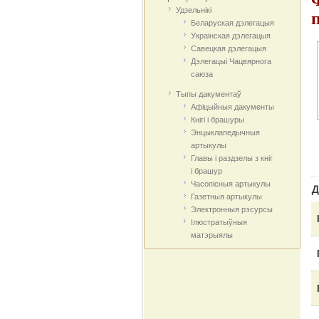
Удзельнікі
Беларуская дэлегацыя
Украінская дэлегацыя
Савецкая дэлегацыя
Дэлегацыі Чацвярнога
саюза
Тыпы дакументаў
Афіцыйныя дакумeнты
Кнігі і брашуры
Энцыклапедычныя
артыкулы
Главы і раздзелы з кніг
і брашур
Часопісныя артыкулы
Д
Газетныя артыкулы
Электронныя рэсурсы
Ілюстратыўныя
матэрыялы