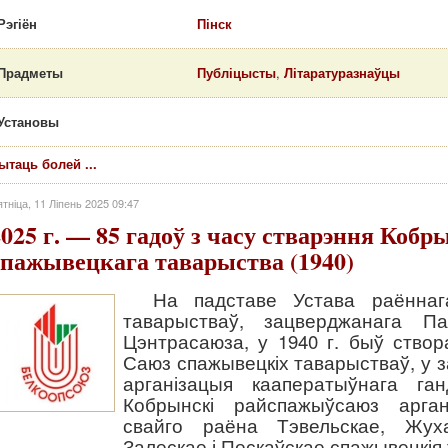
Рэгіён
Пінск
Прадметы
Публіцысты
,
Літаратуразнаўцы
Установы
ытаць болей ...
тніца, 11 Ліпень 2025 09:47
2025 г. — 85 гадоў з часу стварэння Кобр
спажывецкага таварыства (1940)
На падставе Устава раённаг
таварыстваў, зацверджанага Па
Цэнтрасаюза, у 1940 г. быў ство
Саюз спажывецкіх таварыстваў, у з
арганізацыя кааператыўнага га
Кобрынскі райспажыўсаюз арган
свайго раёна Тэвельскае, Жуха
Залескае і Пескаўскае спажывецкія