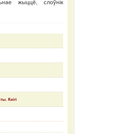
ьнае жыццё, слоўнік
сты
,
Кнігі