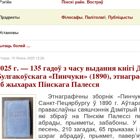
Рэгіён
Пінскі раён
,
Востраў
Прадметы
Філосафы
,
Палітолагі
,
Публіцысты
Установы
ытаць болей ...
торак, 15 Ліпень 2025 12:26
2025 г. — 135 гадоў з часу выдання кнігі
Булгакоўскага «Пинчуки» (1890), этнагра
аб жыхарах Пінскага Палесся
Этнаграфічны зборнік «Пинч
Санкт-Пецярбургу ў 1890 г. Аўтар
праваслаўны свяшчэннік Дзмітрый Г
які збіраў на Пінскім Палессі пес
абрады, прыкметы, забабоны. У 
песень, 210 загадак, 65 прыказак 
шэраг абрадаў, прыкмет, павер’