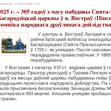
нядзелак, 14 Ліпень 2025 17:06
2025 г. – 305 гадоў з часу пабудовы Свята
Багародзіцкай царквы ў в. Востраў (Пінскі
помніка народнага драўлянага дойлідств
У цэнтры в. Востраў Ласіцкага с
раёна Брэсцкай вобласці знаходзіц
Багародзіцкая (Свята-Прачысценск
ў 1720 г. як уніяцкая. Пасля скасаван
перададзена праваслаўным. У 1869 
перабудавана.
У Востраве з пачатку ХVI ст. вядома царква ў
агародзіцы. Прыход уваходзіў у Турава-Пінскую 
адоў на месцы даўняй царквы пабудаваны новы ўн
радыцыях палесскага народнага дойлідства. Па ст
ыла прысвечана Беззаганнаму Зачаццю Дзевы Ма
алічвалася 593 вернікі. Апошнім уніяцкім пробаш
трапко.