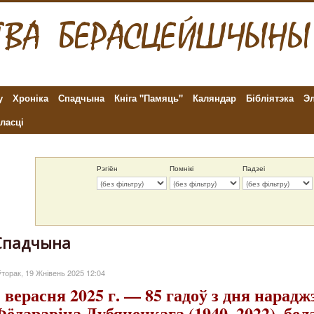
у
Хроніка
Спадчына
Кніга "Памяць"
Каляндар
Бібліятэка
Эл
ласці
Рэгіён
Помнікі
Падзеі
Спадчына
торак, 19 Жнівень 2025 12:04
1 верасня 2025 г. — 85 гадоў з дня нарад
Фёдаравіча Дубянецкага (1940–2022), бел