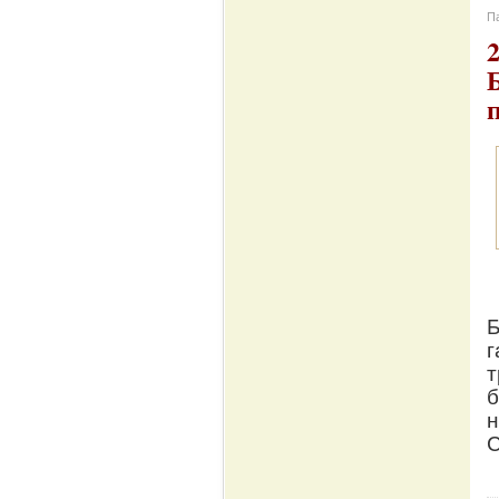
Па
Б
г
т
б
н
С