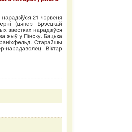
 нарадзіўся 21 чэрвеня
берні (цяпер Брэсцкай
шых звестках нарадзіўся
ва жыў у Пінску. Бацька
Краніхфельд. Старэйшы
р-нарадаволец Віктар