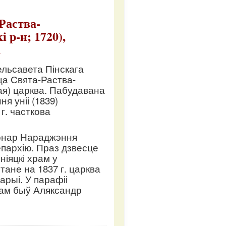
-Раства-
 р-н; 1720),
а
ельсавета Пінскага
ца Свята-Раства-
ая) царква. Пабудавана
ня уніі (1839)
г. часткова
 гонар Нараджэння
епархію. Праз дзвесце
іяцкі храм у
ане на 1837 г. царква
рыі. У парафіі
чам быў Аляксандр