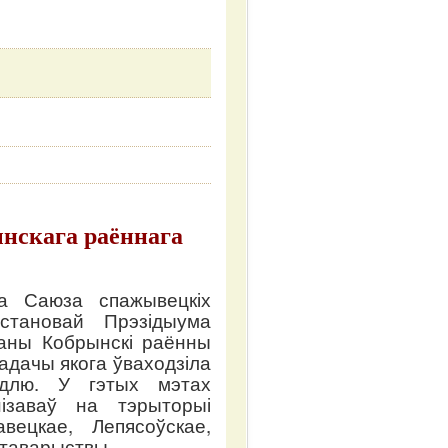
ынскага раённага
а Саюза спажывецкіх
становай Прэзідыума
раны Кобрынскі раённы
адачы якога ўваходзіла
ндлю. У гэтых мэтах
ізаваў на тэрыторыі
вецкае, Лепясоўскае,
 таварыствы.