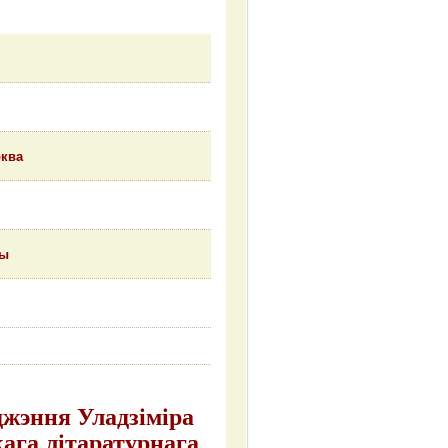
рква
ры
аджэння Уладзіміра
кага літаратурнага