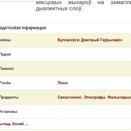
мясцовых жыхароў на замагіл
дыялектных слоў.
адатковая інфармацыя
Імёны
Булгакоўскі Дзмітрый Гаўрылавіч
Падзеі
Помнікі
Рэгіён
Пінск
Прадметы
Свяшчэннікі
,
Этнографы
,
Фальклары
Установы
ытаць болей ...