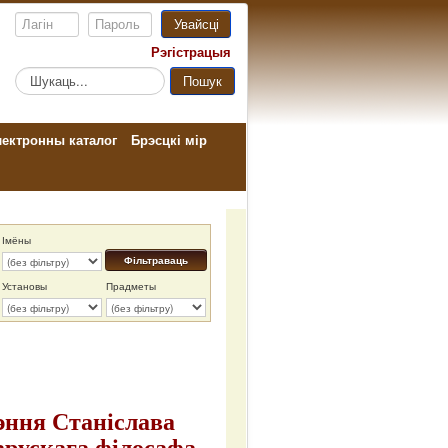
Увайсці
Рэгістрацыя
Пошук...
Пошук
ектронны каталог
Брэсцкі мір
Імёны
Фільтраваць
Установы
Прадметы
жэння Станіслава
арускага філосафа,