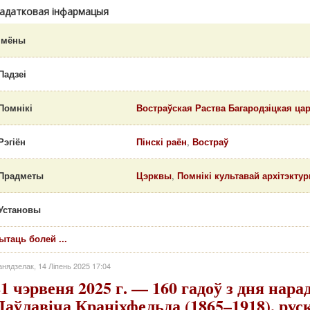
адатковая інфармацыя
Імёны
Падзеі
Помнікі
Востраўская Раства Багародзіцкая ца
Рэгіён
Пінскі раён
,
Востраў
Прадметы
Цэрквы
,
Помнікі культавай архітэкту
Установы
ытаць болей ...
нядзелак, 14 Ліпень 2025 17:04
21 чэрвеня 2025 г. — 160 гадоў з дня нар
Паўлавіча Краніхфельда (1865–1918), рус