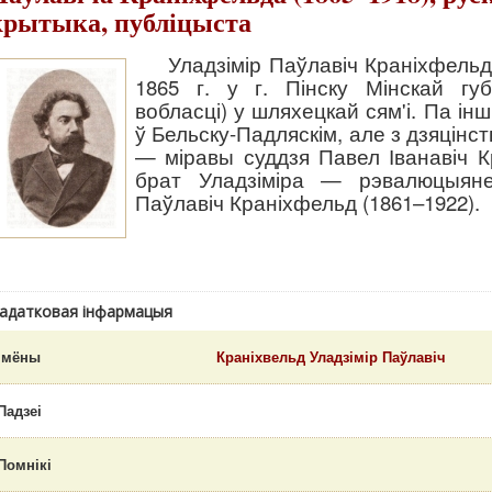
крытыка, публіцыста
Уладзімір Паўлавіч Краніхфельд
1865 г. у г. Пінску Мінскай гу
вобласці) у шляхецкай сям'і. Па ін
ў Бельску-Падляскім, але з дзяцінст
— міравы суддзя Павел Іванавіч 
брат Уладзіміра — рэвалюцыяне
Паўлавіч Краніхфельд (1861–1922).
адатковая інфармацыя
Імёны
Краніхвельд Уладзімір Паўлавіч
Падзеі
Помнікі