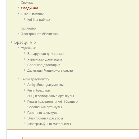
Хроніка
Спадчына
Кніга "Памяць"
Кнігі па раёнах
Каляндар
Электронная бібліятэка
Брэсцкі мір
Удзельнікі
Беларуская дэлегацыя
Украінская дэлегацыя
Савецкая дэлегацыя
Дэлегацыі Чацвярнога саюза
Тыпы дакументаў
Афіцыйныя дакумeнты
Кнігі і брашуры
Энцыклапедычныя артыкулы
Главы і раздзелы з кніг і брашур
Часопісныя артыкулы
Газетныя артыкулы
Электронныя рэсурсы
Ілюстратыўныя матэрыялы