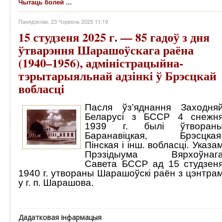
Чытаць болей ...
Панядзелак, 23 Чэрвень 2025 11:19
15 студзеня 2025 г. — 85 гадоў з дня
ўтварэння Шарашоўскага раёна
(1940–1956), адміністрацыйна-
тэрытарыяльнай адзінкі ў Брэсцкай
вобласці
Пасля ўз’яднання Заходня
Беларусі з БССР 4 снежн
1939 г. былі ўтворан
Баранавіцкая, Брэсцкая
Пінская і інш. вобласці. Указа
Прэзідыума Вярхоўнаг
Савета БССР ад 15 студзен
1940 г. утвораны Шарашоўскі раён з цэнтра
у г. п. Шарашова.
Дадатковая інфармацыя