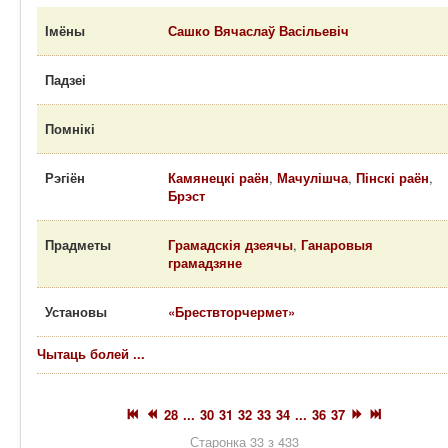
Імёны
Сашко Вячаслаў Васільевіч
Падзеі
Помнікі
Рэгіён
Камянецкі раён
,
Мачулішча
,
Пінскі раён
,
Брэст
Прадметы
Грамадскія дзеячы
,
Ганаровыя
грамадзяне
Установы
«Брествторчермет»
Чытаць болей ...
28
...
30
31
32
33
34
...
36
37
Старонка 33 з 433