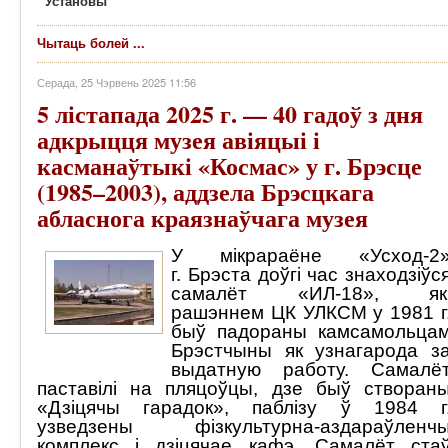
Установы
Чытаць болей ...
Серада, 25 Чэрвень 2025 11:56
5 лістапада 2025 г. — 40 гадоў з дня
адкрыцця музея авіяцыі і
касманаўтыкі «Космас» у г. Брэсце
(1985–2003), аддзела Брэсцкага
абласнога краязнаўчага музея
У мікрараёне «Усход-2
г. Брэста доўгі час знаходзіўс
самалёт «ИЛ-18», як
рашэннем ЦК УЛКСМ у 1981 г
быў падораны камсамольца
Брэстчыны як узнагарода з
выдатную работу. Самалё
паставілі на пляцоўцы, дзе быў створан
«Дзіцячы гарадок», паблізу ў 1984 г
узведзены фізкультурна-аздараўленч
комплекс і дзіцячае кафэ. Самалёт ста