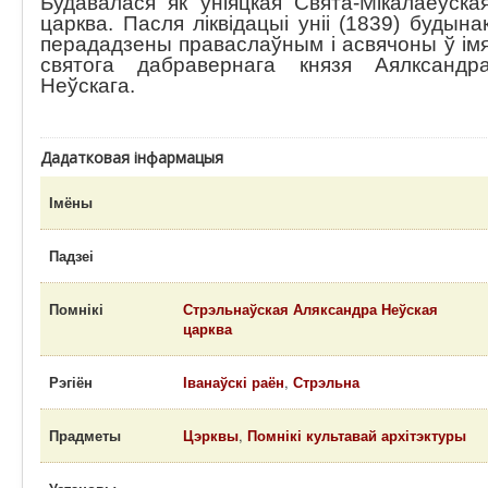
Будавалася як уніяцкая Свята-Мікалаеўска
царква. Пасля ліквідацыі уніі (1839) будына
перададзены праваслаўным і асвячоны ў ім
святога дабравернага князя Аялксандр
Неўскага.
Дадатковая інфармацыя
Імёны
Падзеі
Помнікі
Стрэльнаўская Аляксандра Неўская
царква
Рэгіён
Іванаўскі раён
,
Стрэльна
Прадметы
Цэрквы
,
Помнікі культавай архітэктуры