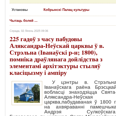
Установы
Кобрынскі Палац культуры
Чытаць болей ...
Серада, 02 Ліпень 2025 09:36
225 гадоў з часу пабудовы
Аляксандра-Неўскай царквы ў в.
Стрэльна (Іванаўскі р-н; 1800),
помніка драўлянага дойлідства з
элементамі архітэктуры стыляў
класіцызму і ампіру
У цэнтры в. Стрэльн
Іванаўскага раёна Брэсцка
вобласці знаходзіцца Свята
Аляксандра-Неўская
царква,пабудаваная ў 1800 г
на ахвяраванні памешчык
Андрэя Сулкоўскага