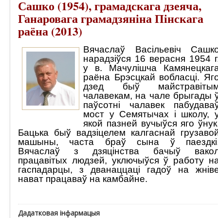
Сашко (1954), грамадскага дзеяча,
Ганаровага грамадзяніна Пінскага
раёна (2013)
Вячаслаў Васільевіч Сашк
нарадзіўся 16 верасня 1954 г
у в. Мачулішча Камянецкаг
раёна Брэсцкай вобласці. Яг
дзед быў майстравіты
чалавекам, на чале брыгады 
паўсотні чалавек пабудава
мост у Семятычах і школу, 
якой пазней вучыўся яго ўнук
Бацька быў вадзіцелем калгаснай грузаво
машыны, часта браў сына ў паездкі
Вячаслаў з дзяцінства бачыў вако
працавітых людзей, уключыўся ў работу н
гаспадарцы, з дванаццаці гадоў на жнів
нават працаваў на камбайне.
Дадатковая інфармацыя