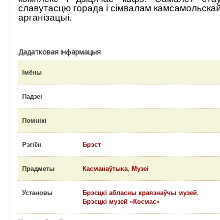
славутасцю горада і сімвалам камсамольска
арганізацыі.
Дадатковая інфармацыя
Імёны
Падзеі
Помнікі
Рэгіён
Брэст
Прадметы
Касманаўтыка
,
Музеі
Установы
Брэсцкі абласны краязнаўчы музей
,
Брэсцкі музей «Космас»