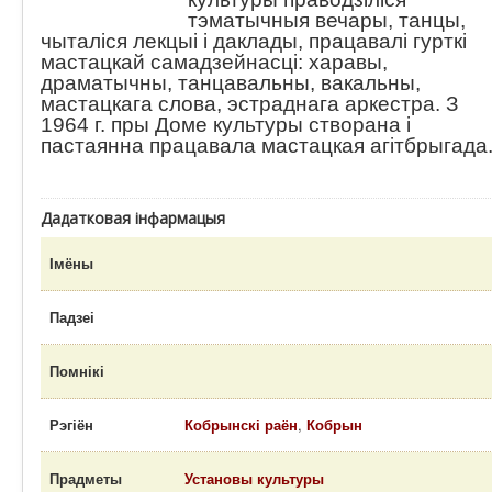
тэматычныя вечары, танцы,
чыталіся лекцыі і даклады, працавалі гурткі
мастацкай самадзейнасці: харавы,
драматычны, танцавальны, вакальны,
мастацкага слова, эстраднага аркестра. З
1964 г. пры Доме культуры створана і
пастаянна працавала мастацкая агітбрыгада
Дадатковая інфармацыя
Імёны
Падзеі
Помнікі
Рэгіён
Кобрынскі раён
,
Кобрын
Прадметы
Установы культуры