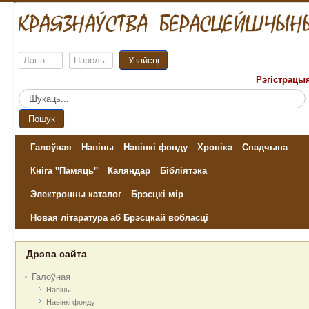
Увайсці
Рэгістрацы
Пошук...
Пошук
Галоўная
Навіны
Навінкі фонду
Хроніка
Спадчына
Кніга "Памяць"
Каляндар
Бібліятэка
Электронны каталог
Брэсцкі мір
Новая літаратура аб Брэсцкай вобласці
Дрэва сайта
Галоўная
Навіны
Навінкі фонду