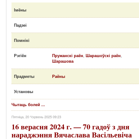
Імёны
Падзеі
Помнікі
Рэгіён
Пружанскі раён
,
Шарашоўскі раён
,
Шарашова
Прадметы
Раёны
Установы
Чытаць болей ...
Пятніца, 20 Чэрвень 2025 09:23
16 верасня 2024 г. — 70 гадоў з дня
нараджэння Вячаслава Васільевіча