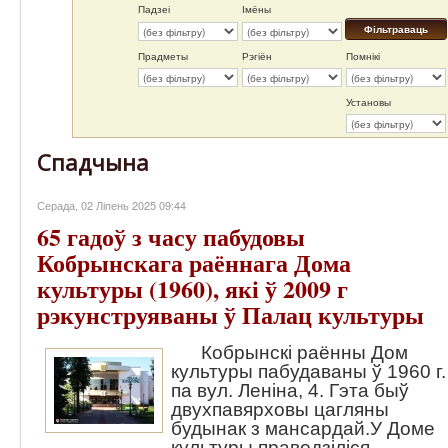
Падзеі
Імёны
Фільтраваць
Прадметы
Рэгіён
Помнікі
Установы
Спадчына
Серада, 02 Ліпень 2025 09:44
65 гадоў з часу пабудовы
Кобрынскага раённага Дома
культуры (1960), які ў 2009 г
рэкунструяваны ў Палац культуры
Кобрынскі раённы Дом
культуры пабудаваны ў 1960 г.
па вул. Леніна, 4. Гэта быў
двухпавярховы цагляны
будынак з мансардай.У Доме
культуры праводзіліся